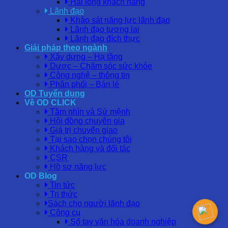
Hài lòng khách hàng
Lãnh đạo
Khảo sát năng lực lãnh đạo
Lãnh đạo tương lai
Lãnh đạo đích thực
Giải pháp theo ngành
Xây dựng – Hạ tầng
Dược – Chăm sóc sức khỏe
Công nghệ – thông tin
Phân phối – Bán lẻ
OD Tuyển dụng
Về OD CLICK
Tầm nhìn và Sứ mệnh
Hội đồng chuyên gia
Giá trị chuyển giao
Tại sao chọn chúng tôi
Khách hàng và đối tác
CSR
Hồ sơ năng lực
OD Blog
Tin tức
Tri thức
Sách cho người lãnh đạo
Công cụ
Sổ tay văn hóa doanh nghiệp