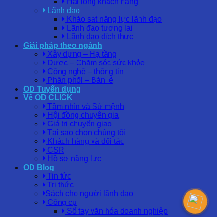
Hài lòng khách hàng
Lãnh đạo
Khảo sát năng lực lãnh đạo
Lãnh đạo tương lai
Lãnh đạo đích thực
Giải pháp theo ngành
Xây dựng – Hạ tầng
Dược – Chăm sóc sức khỏe
Công nghệ – thông tin
Phân phối – Bán lẻ
OD Tuyển dụng
Về OD CLICK
Tầm nhìn và Sứ mệnh
Hội đồng chuyên gia
Giá trị chuyển giao
Tại sao chọn chúng tôi
Khách hàng và đối tác
CSR
Hồ sơ năng lực
OD Blog
Tin tức
Tri thức
Sách cho người lãnh đạo
Công cụ
Sổ tay văn hóa doanh nghiệp