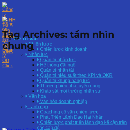
Skip
to
content
Tag Archives:
tầm nhìn
OD Tư vấn
chung
Chiến lược
Chiến lược kinh doanh
Nhân lực
Quản trị nhân lực
Hệ thống đãi ngộ
Quản trị nhân tài
Quản trị hiệu suất theo KPI và OKR
Quản trị khung năng lực
Thương hiệu nhà tuyển dụng
Khảo sát môi trường nhân sự
Văn hóa
Văn hóa doanh nghiệp
Lãnh đạo
Coaching cố vấn chiến lược
Phát Triển Lãnh Đạo Hạt Nhân
Chiến lược phát triển lãnh đạo kế cận trên
các cấp độ