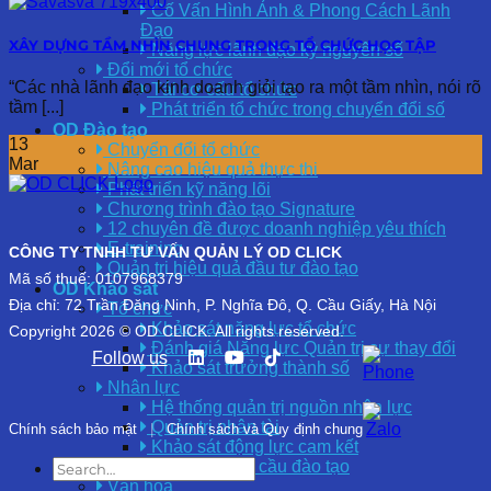
Cố Vấn Hình Ảnh & Phong Cách Lãnh
Đạo
XÂY DỰNG TẦM NHÌN CHUNG TRONG TỔ CHỨC HỌC TẬP
Năng lực lãnh đạo kỷ nguyên số
Đổi mới tổ chức
“Các nhà lãnh đạo kinh doanh giỏi tạo ra một tầm nhìn, nói rõ
Tái cơ cấu tổ chức
tầm [...]
Phát triển tổ chức trong chuyển đổi số
OD Đào tạo
13
Chuyển đổi tổ chức
Mar
Nâng cao hiệu quả thực thi
Phát triển kỹ năng lõi
Chương trình đào tạo Signature
12 chuyên đề được doanh nghiệp yêu thích
E-training
CÔNG TY TNHH TƯ VẤN QUẢN LÝ OD CLICK
Quản trị hiệu quả đầu tư đào tạo
Mã số thuế: 0107968379
OD Khảo sát
Địa chỉ: 72 Trần Đăng Ninh, P. Nghĩa Đô, Q. Cầu Giấy, Hà Nội
Tổ chức
Khảo sát năng lực tổ chức
Copyright 2026 © OD CLICK. All rights reserved.
Đánh giá Năng lực Quản trị sự thay đổi
Follow us
Khảo sát trưởng thành số
Nhân lực
Hệ thống quản trị nguồn nhân lực
Quản trị nhân tài
Chính sách bảo mật
|
Chính sách và Quy định chung
Khảo sát động lực cam kết
Khảo sát nhu cầu đào tạo
Văn hóa