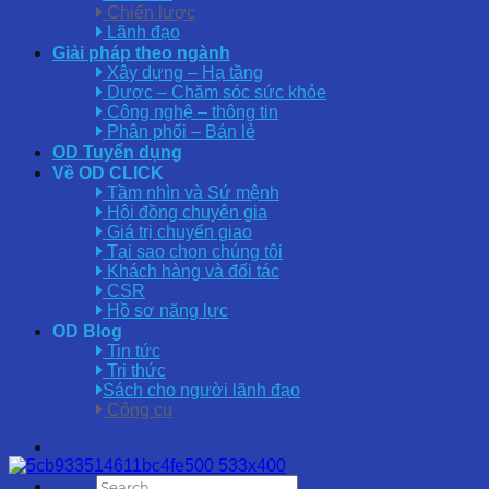
Chiến lược
Lãnh đạo
Giải pháp theo ngành
Xây dựng – Hạ tầng
Dược – Chăm sóc sức khỏe
Công nghệ – thông tin
Phân phối – Bán lẻ
OD Tuyển dụng
Về OD CLICK
Tầm nhìn và Sứ mệnh
Hội đồng chuyên gia
Giá trị chuyển giao
Tại sao chọn chúng tôi
Khách hàng và đối tác
CSR
Hồ sơ năng lực
OD Blog
Tin tức
Tri thức
Sách cho người lãnh đạo
Công cụ