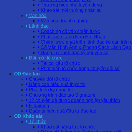
Thương hiệu nhà tuyển dụng
Khảo sát môi trường nhân sự
Văn hóa
Văn hóa doanh nghiệp
Lãnh đạo
Coaching cố vấn chiến lược
Phát Triển Lãnh Đạo Hạt Nhân
Chiến lược phát triển lãnh đạo kế cận trên 
Cố Vấn Hình Ảnh & Phong Cách Lãnh Đạo
Năng lực lãnh đạo kỷ nguyên số
Đổi mới tổ chức
Tái cơ cấu tổ chức
Phát triển tổ chức trong chuyển đổi số
OD Đào tạo
Chuyển đổi tổ chức
Nâng cao hiệu quả thực thi
Phát triển kỹ năng lõi
Chương trình đào tạo Signature
12 chuyên đề được doanh nghiệp yêu thích
E-training
Quản trị hiệu quả đầu tư đào tạo
OD Khảo sát
Tổ chức
Khảo sát năng lực tổ chức