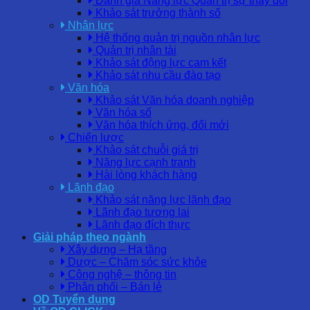
Đánh giá Năng lực Quản trị sự thay đổi
Khảo sát trưởng thành số
Nhân lực
Hệ thống quản trị nguồn nhân lực
Quản trị nhân tài
Khảo sát động lực cam kết
Khảo sát nhu cầu đào tạo
Văn hóa
Khảo sát Văn hóa doanh nghiệp
Văn hóa số
Văn hóa thích ứng, đổi mới
Chiến lược
Khảo sát chuỗi giá trị
Năng lực cạnh tranh
Hài lòng khách hàng
Lãnh đạo
Khảo sát năng lực lãnh đạo
Lãnh đạo tương lai
Lãnh đạo đích thực
Giải pháp theo ngành
Xây dựng – Hạ tầng
Dược – Chăm sóc sức khỏe
Công nghệ – thông tin
Phân phối – Bán lẻ
OD Tuyển dụng