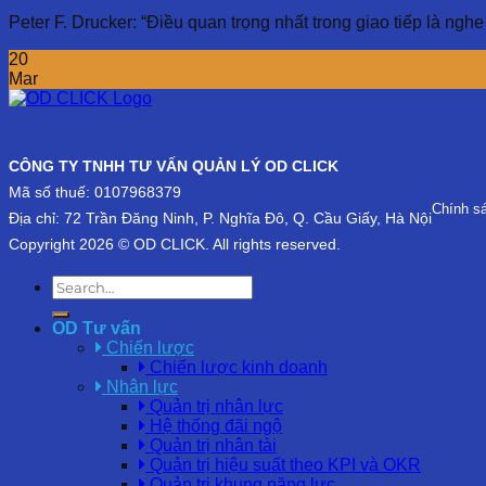
Peter F. Drucker: “Điều quan trọng nhất trong giao tiếp là nghe
20
Mar
CÔNG TY TNHH TƯ VẤN QUẢN LÝ OD CLICK
Mã số thuế: 0107968379
Chính s
Địa chỉ: 72 Trần Đăng Ninh, P. Nghĩa Đô, Q. Cầu Giấy, Hà Nội
Copyright 2026 © OD CLICK. All rights reserved.
OD Tư vấn
Chiến lược
Chiến lược kinh doanh
Nhân lực
Quản trị nhân lực
Hệ thống đãi ngộ
Quản trị nhân tài
Quản trị hiệu suất theo KPI và OKR
Quản trị khung năng lực