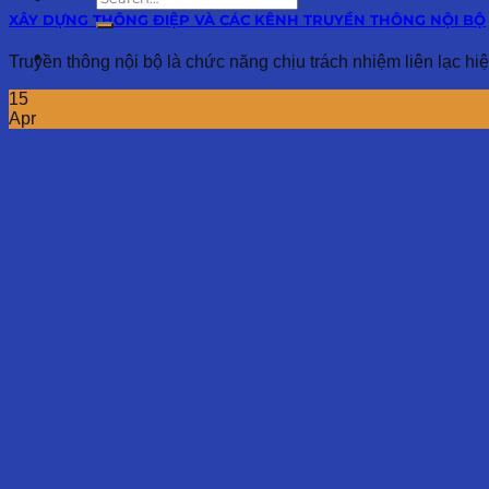
XÂY DỰNG THÔNG ĐIỆP VÀ CÁC KÊNH TRUYỀN THÔNG NỘI BỘ
Truyền thông nội bộ là chức năng chịu trách nhiệm liên lạc hiệu
15
Apr