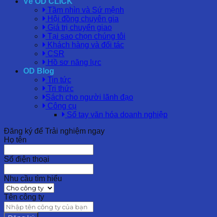
Về OD CLICK
Tầm nhìn và Sứ mệnh
Hội đồng chuyên gia
Giá trị chuyển giao
Tại sao chọn chúng tôi
Khách hàng và đối tác
CSR
Hồ sơ năng lực
OD Blog
Tin tức
Tri thức
Sách cho người lãnh đạo
Công cụ
Sổ tay văn hóa doanh nghiệp
Đăng ký để Trải nghiệm ngay
Họ tên
Số điện thoại
Nhu cầu tìm hiểu
Tên công ty