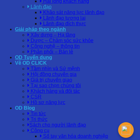
Hài lòng khách hàng
Lãnh đạo
Khảo sát năng lực lãnh đạo
Lãnh đạo tương lai
Lãnh đạo đích thực
Giải pháp theo ngành
Xây dựng – Hạ tầng
Dược – Chăm sóc sức khỏe
Công nghệ – thông tin
Phân phối – Bán lẻ
OD Tuyển dụng
Về OD CLICK
Tầm nhìn và Sứ mệnh
Hội đồng chuyên gia
Giá trị chuyển giao
Tại sao chọn chúng tôi
Khách hàng và đối tác
CSR
Hồ sơ năng lực
OD Blog
Tin tức
Tri thức
Sách cho người lãnh đạo
Công cụ
Sổ tay văn hóa doanh nghiệp