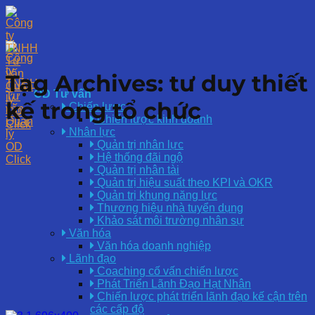
Skip
to
content
Tag Archives:
tư duy thiết
OD Tư vấn
kế trong tổ chức
Chiến lược
Chiến lược kinh doanh
Nhân lực
Quản trị nhân lực
Hệ thống đãi ngộ
Quản trị nhân tài
Quản trị hiệu suất theo KPI và OKR
Quản trị khung năng lực
Thương hiệu nhà tuyển dụng
Khảo sát môi trường nhân sự
Văn hóa
Văn hóa doanh nghiệp
Lãnh đạo
Coaching cố vấn chiến lược
Phát Triển Lãnh Đạo Hạt Nhân
Chiến lược phát triển lãnh đạo kế cận trên
các cấp độ