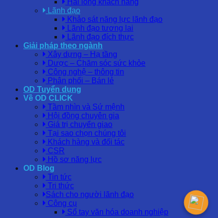
Hài lòng khách hàng
Lãnh đạo
Khảo sát năng lực lãnh đạo
Lãnh đạo tương lai
Lãnh đạo đích thực
Giải pháp theo ngành
Xây dựng – Hạ tầng
Dược – Chăm sóc sức khỏe
Công nghệ – thông tin
Phân phối – Bán lẻ
OD Tuyển dụng
Về OD CLICK
Tầm nhìn và Sứ mệnh
Hội đồng chuyên gia
Giá trị chuyển giao
Tại sao chọn chúng tôi
Khách hàng và đối tác
CSR
Hồ sơ năng lực
OD Blog
Tin tức
Tri thức
Sách cho người lãnh đạo
Công cụ
Sổ tay văn hóa doanh nghiệp