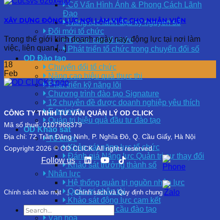
Cố Vấn Hình Ảnh & Phong Cách Lãnh
Đạo
XÂY DỰNG ĐỘNG LỰC NƠI LÀM VIỆC CHO NHÂN VIÊN
Năng lực lãnh đạo kỷ nguyên số
Đổi mới tổ chức
Trong thế giới kinh doanh ngày nay, động lực tại nơi làm
Tái cơ cấu tổ chức
việc, liên quan [...]
Phát triển tổ chức trong chuyển đổi số
OD Đào tạo
18
Chuyển đổi tổ chức
Feb
Nâng cao hiệu quả thực thi
Phát triển kỹ năng lõi
Chương trình đào tạo Signature
12 chuyên đề được doanh nghiệp yêu thích
E-training
CÔNG TY TNHH TƯ VẤN QUẢN LÝ OD CLICK
Quản trị hiệu quả đầu tư đào tạo
Mã số thuế: 0107968379
OD Khảo sát
Địa chỉ: 72 Trần Đăng Ninh, P. Nghĩa Đô, Q. Cầu Giấy, Hà Nội
Tổ chức
Khảo sát năng lực tổ chức
Copyright 2026 © OD CLICK. All rights reserved.
Đánh giá Năng lực Quản trị sự thay đổi
Follow us
Khảo sát trưởng thành số
Nhân lực
Hệ thống quản trị nguồn nhân lực
Quản trị nhân tài
Chính sách bảo mật
|
Chính sách và Quy định chung
Khảo sát động lực cam kết
Khảo sát nhu cầu đào tạo
Văn hóa