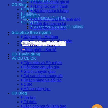
Hồ sơ năng lực
Khảo sát chuỗi giá trị
OD Blog
Năng lực cạnh tranh
Tin tức
Hài lòng khách hàng
Tri thức
Lãnh đạo
Sách cho người lãnh đạo
Khảo sát năng lực lãnh đạo
Công cụ
Lãnh đạo tương lai
Sổ tay văn hóa doanh nghiệp
Lãnh đạo đích thực
Giải pháp theo ngành
Xây dựng – Hạ tầng
Dược – Chăm sóc sức khỏe
Công nghệ – thông tin
Phân phối – Bán lẻ
OD Tuyển dụng
Về OD CLICK
Tầm nhìn và Sứ mệnh
Hội đồng chuyên gia
Giá trị chuyển giao
Tại sao chọn chúng tôi
Khách hàng và đối tác
CSR
Hồ sơ năng lực
OD Blog
Tin tức
Tri thức
Sách cho người lãnh đạo