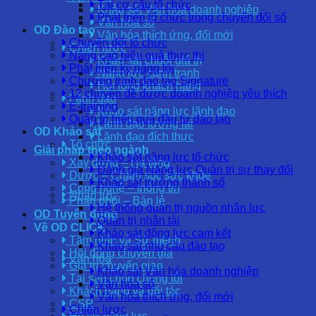
Tái cơ cấu tổ chức
Khảo sát Văn hóa doanh nghiệp
Phát triển tổ chức trong chuyển đổi số
Văn hóa số
OD Đào tạo
Văn hóa thích ứng, đổi mới
Chuyển đổi tổ chức
Chiến lược
Nâng cao hiệu quả thực thi
Khảo sát chuỗi giá trị
Phát triển kỹ năng lõi
Năng lực cạnh tranh
Chương trình đào tạo Signature
Hài lòng khách hàng
12 chuyên đề được doanh nghiệp yêu thích
Lãnh đạo
E-training
Khảo sát năng lực lãnh đạo
Quản trị hiệu quả đầu tư đào tạo
Lãnh đạo tương lai
OD Khảo sát
Lãnh đạo đích thực
Tổ chức
Giải pháp theo ngành
Khảo sát năng lực tổ chức
Xây dựng – Hạ tầng
Đánh giá Năng lực Quản trị sự thay đổi
Dược – Chăm sóc sức khỏe
Khảo sát trưởng thành số
Công nghệ – thông tin
Nhân lực
Phân phối – Bán lẻ
Hệ thống quản trị nguồn nhân lực
OD Tuyển dụng
Quản trị nhân tài
Về OD CLICK
Khảo sát động lực cam kết
Tầm nhìn và Sứ mệnh
Khảo sát nhu cầu đào tạo
Hội đồng chuyên gia
Văn hóa
Giá trị chuyển giao
Khảo sát Văn hóa doanh nghiệp
Tại sao chọn chúng tôi
Văn hóa số
Khách hàng và đối tác
Văn hóa thích ứng, đổi mới
CSR
Chiến lược