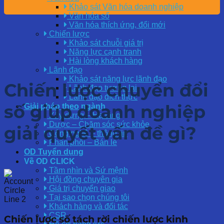
Khảo sát Văn hóa doanh nghiệp
Văn hóa số
Văn hóa thích ứng, đổi mới
Chiến lược
Khảo sát chuỗi giá trị
Năng lực cạnh tranh
Hài lòng khách hàng
Lãnh đạo
Khảo sát năng lực lãnh đạo
Chiến lược chuyển đổi
Lãnh đạo tương lai
Lãnh đạo đích thực
số
giúp doanh nghiệp
Giải pháp theo ngành
Xây dựng – Hạ tầng
Dược – Chăm sóc sức khỏe
giải quyết
vấn đề
gì?
Công nghệ – thông tin
Phân phối – Bán lẻ
OD Tuyển dụng
Về OD CLICK
Tầm nhìn và Sứ mệnh
Hội đồng chuyên gia
Giá trị chuyển giao
Tại sao chọn chúng tôi
Khách hàng và đối tác
CSR
Chiến lược số tách rời chiến lược kinh