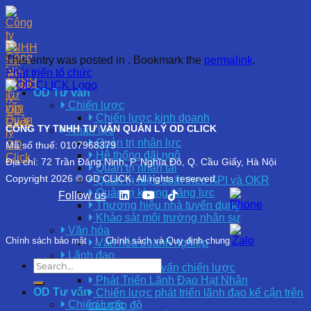
This entry was posted in . Bookmark the
permalink
.
Phát triển tổ chức
OD Tư vấn
Chiến lược
Chiến lược kinh doanh
CÔNG TY TNHH TƯ VẤN QUẢN LÝ OD CLICK
Nhân lực
Quản trị nhân lực
Mã số thuế: 0107968379
Hệ thống đãi ngộ
Địa chỉ: 72 Trần Đăng Ninh, P. Nghĩa Đô, Q. Cầu Giấy, Hà Nội
Quản trị nhân tài
Copyright 2026 © OD CLICK. All rights reserved.
Quản trị hiệu suất theo KPI và OKR
Quản trị khung năng lực
Follow us
Thương hiệu nhà tuyển dụng
Khảo sát môi trường nhân sự
Văn hóa
Chính sách bảo mật
|
Chính sách và Quy định chung
Văn hóa doanh nghiệp
Lãnh đạo
Coaching cố vấn chiến lược
Phát Triển Lãnh Đạo Hạt Nhân
OD Tư vấn
Chiến lược phát triển lãnh đạo kế cận trên
Chiến lược
các cấp độ