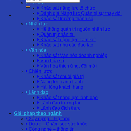
Tổ chức
Khảo sát năng lực tổ chức
Đánh giá Năng lực Quản trị sự thay đổi
Khảo sát trưởng thành số
Nhân lực
Hệ thống quản trị nguồn nhân lực
Quản trị nhân tài
Khảo sát động lực cam kết
Khảo sát nhu cầu đào tạo
Văn hóa
Khảo sát Văn hóa doanh nghiệp
Văn hóa số
Văn hóa thích ứng, đổi mới
Chiến lược
Khảo sát chuỗi giá trị
Năng lực cạnh tranh
Hài lòng khách hàng
Lãnh đạo
Khảo sát năng lực lãnh đạo
Lãnh đạo tương lai
Lãnh đạo đích thực
Giải pháp theo ngành
Xây dựng – Hạ tầng
Dược – Chăm sóc sức khỏe
Công nghệ – thông tin