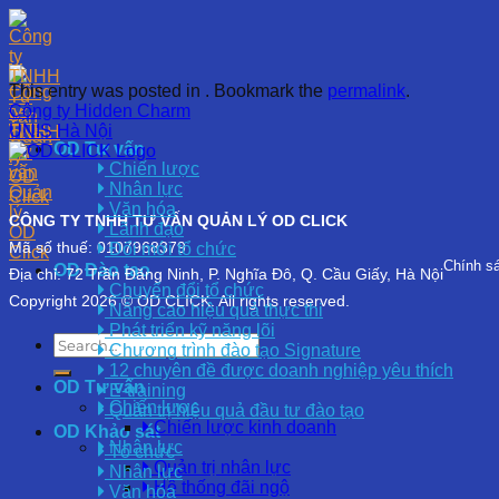
Skip
to
content
This entry was posted in . Bookmark the
permalink
.
Công ty Hidden Charm
UNIS Hà Nội
OD Tư vấn
Chiến lược
Nhân lực
Văn hóa
CÔNG TY TNHH TƯ VẤN QUẢN LÝ OD CLICK
Lãnh đạo
Mã số thuế: 0107968379
Đổi mới tổ chức
Chính s
OD Đào tạo
Địa chỉ: 72 Trần Đăng Ninh, P. Nghĩa Đô, Q. Cầu Giấy, Hà Nội
Chuyển đổi tổ chức
Copyright 2026 © OD CLICK. All rights reserved.
Nâng cao hiệu quả thực thi
Phát triển kỹ năng lõi
Chương trình đào tạo Signature
12 chuyên đề được doanh nghiệp yêu thích
OD Tư vấn
E-training
Chiến lược
Quản trị hiệu quả đầu tư đào tạo
Chiến lược kinh doanh
OD Khảo sát
Nhân lực
Tổ chức
Quản trị nhân lực
Nhân lực
Hệ thống đãi ngộ
Văn hóa