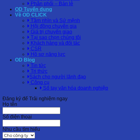
Phân phối – Bán lẻ
OD Tuyển dụng
Về OD CLICK
Tầm nhìn và Sứ mệnh
Hội đồng chuyên gia
Giá trị chuyển giao
Tại sao chọn chúng tôi
Khách hàng và đối tác
CSR
Hồ sơ năng lực
OD Blog
Tin tức
Tri thức
Sách cho người lãnh đạo
Công cụ
Sổ tay văn hóa doanh nghiệp
Đăng ký để Trải nghiệm ngay
Họ tên
Số điện thoại
Nhu cầu tìm hiểu