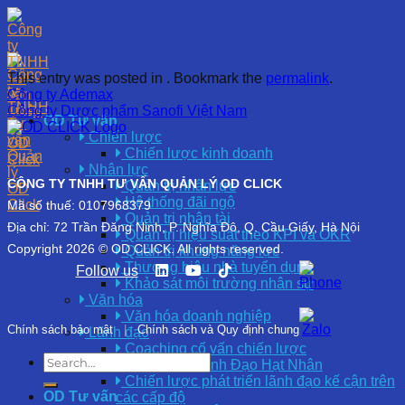
Skip
to
content
This entry was posted in . Bookmark the
permalink
.
Công ty Ademax
Công ty Dược phẩm Sanofi Việt Nam
OD Tư vấn
Chiến lược
Chiến lược kinh doanh
Nhân lực
CÔNG TY TNHH TƯ VẤN QUẢN LÝ OD CLICK
Quản trị nhân lực
Hệ thống đãi ngộ
Mã số thuế: 0107968379
Quản trị nhân tài
Địa chỉ: 72 Trần Đăng Ninh, P. Nghĩa Đô, Q. Cầu Giấy, Hà Nội
Quản trị hiệu suất theo KPI và OKR
Copyright 2026 © OD CLICK. All rights reserved.
Quản trị khung năng lực
Thương hiệu nhà tuyển dụng
Follow us
Khảo sát môi trường nhân sự
Văn hóa
Văn hóa doanh nghiệp
Chính sách bảo mật
|
Chính sách và Quy định chung
Lãnh đạo
Coaching cố vấn chiến lược
Phát Triển Lãnh Đạo Hạt Nhân
Chiến lược phát triển lãnh đạo kế cận trên
OD Tư vấn
các cấp độ