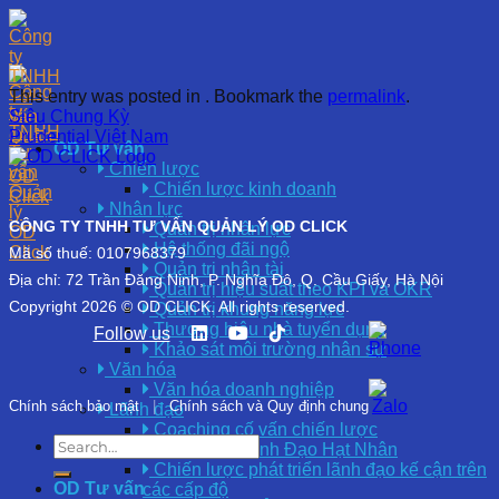
This entry was posted in . Bookmark the
permalink
.
Siêu Chung Kỳ
Prudential Việt Nam
OD Tư vấn
Chiến lược
Chiến lược kinh doanh
Nhân lực
CÔNG TY TNHH TƯ VẤN QUẢN LÝ OD CLICK
Quản trị nhân lực
Hệ thống đãi ngộ
Mã số thuế: 0107968379
Quản trị nhân tài
Địa chỉ: 72 Trần Đăng Ninh, P. Nghĩa Đô, Q. Cầu Giấy, Hà Nội
Quản trị hiệu suất theo KPI và OKR
Copyright 2026 © OD CLICK. All rights reserved.
Quản trị khung năng lực
Thương hiệu nhà tuyển dụng
Follow us
Khảo sát môi trường nhân sự
Văn hóa
Văn hóa doanh nghiệp
Chính sách bảo mật
|
Chính sách và Quy định chung
Lãnh đạo
Coaching cố vấn chiến lược
Phát Triển Lãnh Đạo Hạt Nhân
Chiến lược phát triển lãnh đạo kế cận trên
OD Tư vấn
các cấp độ