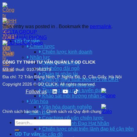
Skip
to
content
This entry was posted in . Bookmark the
permalink
.
DELTA GROUP
VICEM HẢI PHÒNG
OD Tư vấn
Chiến lược
Chiến lược kinh doanh
Nhân lực
CÔNG TY TNHH TƯ VẤN QUẢN LÝ OD CLICK
Quản trị nhân lực
Hệ thống đãi ngộ
Mã số thuế: 0107968379
Quản trị nhân tài
Địa chỉ: 72 Trần Đăng Ninh, P. Nghĩa Đô, Q. Cầu Giấy, Hà Nội
Quản trị hiệu suất theo KPI và OKR
Copyright 2026 © OD CLICK. All rights reserved.
Quản trị khung năng lực
Thương hiệu nhà tuyển dụng
Follow us
Khảo sát môi trường nhân sự
Văn hóa
Văn hóa doanh nghiệp
Chính sách bảo mật
|
Chính sách và Quy định chung
Lãnh đạo
Coaching cố vấn chiến lược
Phát Triển Lãnh Đạo Hạt Nhân
Chiến lược phát triển lãnh đạo kế cận trên
OD Tư vấn
các cấp độ