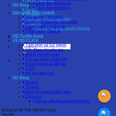
Hồ sơ năng lực
Lãnh đạo tương lai
OD Blog
Lãnh đạo đích thực
Tin tức
Giải pháp theo ngành
Tri thức
Xây dựng – Hạ tầng
Sách cho người lãnh đạo
Dược – Chăm sóc sức khỏe
Công cụ
Công nghệ – thông tin
Sổ tay văn hóa doanh nghiệp
Phân phối – Bán lẻ
OD Tuyển dụng
Về OD CLICK
Tầm nhìn và Sứ mệnh
Hội đồng chuyên gia
Giá trị chuyển giao
Tại sao chọn chúng tôi
Khách hàng và đối tác
CSR
Hồ sơ năng lực
OD Blog
Tin tức
Tri thức
Sách cho người lãnh đạo
Công cụ
Sổ tay văn hóa doanh nghiệp
Đăng ký để Trải nghiệm ngay
Họ tên