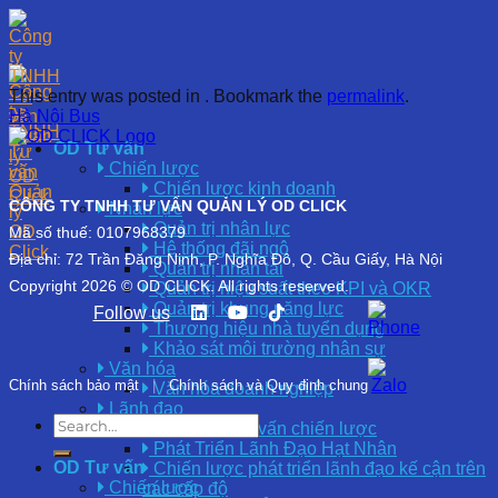
Skip
to
content
This entry was posted in . Bookmark the
permalink
.
Hà Nội Bus
OD Tư vấn
Chiến lược
Chiến lược kinh doanh
CÔNG TY TNHH TƯ VẤN QUẢN LÝ OD CLICK
Nhân lực
Quản trị nhân lực
Mã số thuế: 0107968379
Hệ thống đãi ngộ
Địa chỉ: 72 Trần Đăng Ninh, P. Nghĩa Đô, Q. Cầu Giấy, Hà Nội
Quản trị nhân tài
Copyright 2026 © OD CLICK. All rights reserved.
Quản trị hiệu suất theo KPI và OKR
Quản trị khung năng lực
Follow us
Thương hiệu nhà tuyển dụng
Khảo sát môi trường nhân sự
Văn hóa
Chính sách bảo mật
|
Chính sách và Quy định chung
Văn hóa doanh nghiệp
Lãnh đạo
Coaching cố vấn chiến lược
Phát Triển Lãnh Đạo Hạt Nhân
OD Tư vấn
Chiến lược phát triển lãnh đạo kế cận trên
Chiến lược
các cấp độ