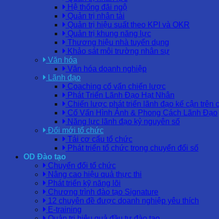
Hệ thống đãi ngộ
Quản trị nhân tài
Quản trị hiệu suất theo KPI và OKR
Quản trị khung năng lực
Thương hiệu nhà tuyển dụng
Khảo sát môi trường nhân sự
Văn hóa
Văn hóa doanh nghiệp
Lãnh đạo
Coaching cố vấn chiến lược
Phát Triển Lãnh Đạo Hạt Nhân
Chiến lược phát triển lãnh đạo kế cận trên 
Cố Vấn Hình Ảnh & Phong Cách Lãnh Đạo
Năng lực lãnh đạo kỷ nguyên số
Đổi mới tổ chức
Tái cơ cấu tổ chức
Phát triển tổ chức trong chuyển đổi số
OD Đào tạo
Chuyển đổi tổ chức
Nâng cao hiệu quả thực thi
Phát triển kỹ năng lõi
Chương trình đào tạo Signature
12 chuyên đề được doanh nghiệp yêu thích
E-training
Quản trị hiệu quả đầu tư đào tạo