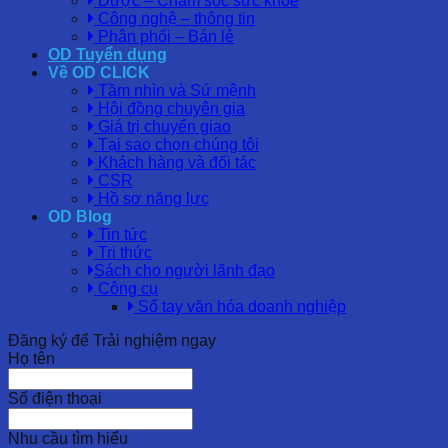
Dược – Chăm sóc sức khỏe
Công nghệ – thông tin
Phân phối – Bán lẻ
OD Tuyển dụng
Về OD CLICK
Tầm nhìn và Sứ mệnh
Hội đồng chuyên gia
Giá trị chuyển giao
Tại sao chọn chúng tôi
Khách hàng và đối tác
CSR
Hồ sơ năng lực
OD Blog
Tin tức
Tri thức
Sách cho người lãnh đạo
Công cụ
Sổ tay văn hóa doanh nghiệp
Đăng ký để Trải nghiệm ngay
Họ tên
Số điện thoại
Nhu cầu tìm hiểu