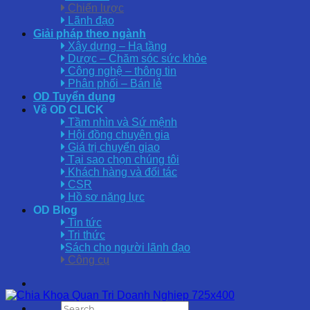
Chiến lược
Lãnh đạo
Giải pháp theo ngành
Xây dựng – Hạ tầng
Dược – Chăm sóc sức khỏe
Công nghệ – thông tin
Phân phối – Bán lẻ
OD Tuyển dụng
Về OD CLICK
Tầm nhìn và Sứ mệnh
Hội đồng chuyên gia
Giá trị chuyển giao
Tại sao chọn chúng tôi
Khách hàng và đối tác
CSR
Hồ sơ năng lực
OD Blog
Tin tức
Tri thức
Sách cho người lãnh đạo
Công cụ