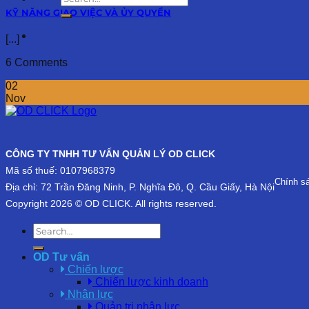
KỸ NĂNG GIAO VIỆC VÀ ỦY QUYỀN
[...]
6 Comments
02
Nov
CÔNG TY TNHH TƯ VẤN QUẢN LÝ OD CLICK
Mã số thuế: 0107968379
Chính s
Địa chỉ: 72 Trần Đăng Ninh, P. Nghĩa Đô, Q. Cầu Giấy, Hà Nội
Copyright 2026 © OD CLICK. All rights reserved.
OD Tư vấn
Chiến lược
Chiến lược kinh doanh
Nhân lực
Quản trị nhân lực