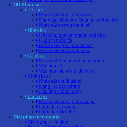
OD Khảo sát
Tổ chức
Khảo sát năng lực tổ chức
Đánh giá Năng lực Quản trị sự thay đổi
Khảo sát trưởng thành số
Nhân lực
Hệ thống quản trị nguồn nhân lực
Quản trị nhân tài
Khảo sát động lực cam kết
Khảo sát nhu cầu đào tạo
Văn hóa
Khảo sát Văn hóa doanh nghiệp
Văn hóa số
Văn hóa thích ứng, đổi mới
Chiến lược
Khảo sát chuỗi giá trị
Năng lực cạnh tranh
Hài lòng khách hàng
Lãnh đạo
Khảo sát năng lực lãnh đạo
Lãnh đạo tương lai
Lãnh đạo đích thực
Giải pháp theo ngành
Xây dựng – Hạ tầng