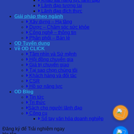
Khảo sát năng lực lãnh đạo
Lãnh đạo tương lai
Lãnh đạo đích thực
Giải pháp theo ngành
Xây dựng – Hạ tầng
Dược – Chăm sóc sức khỏe
Công nghệ – thông tin
Phân phối – Bán lẻ
OD Tuyển dụng
Về OD CLICK
Tầm nhìn và Sứ mệnh
Hội đồng chuyên gia
Giá trị chuyển giao
Tại sao chọn chúng tôi
Khách hàng và đối tác
CSR
Hồ sơ năng lực
OD Blog
Tin tức
Tri thức
Sách cho người lãnh đạo
Công cụ
Sổ tay văn hóa doanh nghiệp
Đăng ký để Trải nghiệm ngay