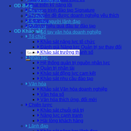
Hồ sơ năng lực
Phát triển kỹ năng lõi
OD Blog
Chương trình đào tạo Signature
Tin tức
12 chuyên đề được doanh nghiệp yêu thích
Tri thức
E-training
Sách cho người lãnh đạo
Quản trị hiệu quả đầu tư đào tạo
Công cụ
OD Khảo sát
Sổ tay văn hóa doanh nghiệp
Tổ chức
Khảo sát năng lực tổ chức
Đánh giá Năng lực Quản trị sự thay đổi
Khảo sát trưởng thành số
Nhân lực
Hệ thống quản trị nguồn nhân lực
Quản trị nhân tài
Khảo sát động lực cam kết
Khảo sát nhu cầu đào tạo
Văn hóa
Khảo sát Văn hóa doanh nghiệp
Văn hóa số
Văn hóa thích ứng, đổi mới
Chiến lược
Khảo sát chuỗi giá trị
Năng lực cạnh tranh
Hài lòng khách hàng
Lãnh đạo