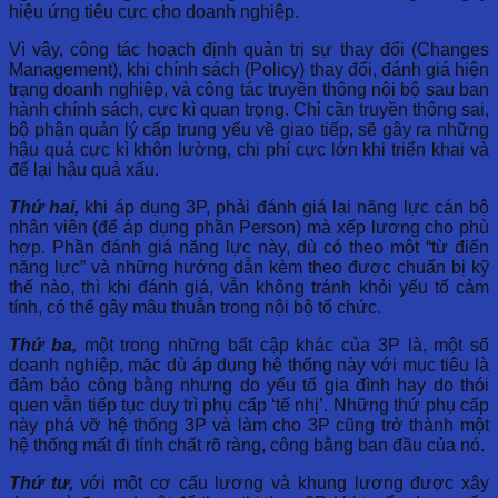
hiệu ứng tiêu cực cho doanh nghiệp.
Vì vậy, công tác hoạch định quản trị sự thay đổi (Changes
Management), khi chính sách (Policy) thay đổi, đánh giá hiện
trạng doanh nghiệp, và công tác truyền thông nội bộ sau ban
hành chính sách, cực kì quan trọng. Chỉ cần truyền thông sai,
bộ phận quản lý cấp trung yếu về giao tiếp, sẽ gây ra những
hậu quả cực kì khôn lường, chi phí cực lớn khi triển khai và
để lại hậu quả xấu.
Thứ hai,
khi áp dụng 3P, phải đánh giá lại năng lực cán bộ
nhân viên (để áp dụng phần Person) mà xếp lương cho phù
hợp. Phần đánh giá năng lực này, dù có theo một “từ điển
năng lực” và những hướng dẫn kèm theo được chuẩn bị kỹ
thế nào, thì khi đánh giá, vẫn không tránh khỏi yếu tố cảm
tính, có thể gây mâu thuẫn trong nội bộ tổ chức.
Thứ ba,
một trong những bất cập khác của 3P là, một số
doanh nghiệp, mặc dù áp dụng hệ thống này với mục tiêu là
đảm bảo công bằng nhưng do yếu tố gia đình hay do thói
quen vẫn tiếp tục duy trì phụ cấp ‘tế nhị’. Những thứ phụ cấp
này phá vỡ hệ thống 3P và làm cho 3P cũng trở thành một
hệ thống mất đi tính chất rõ ràng, công bằng ban đầu của nó.
Thứ tư,
với một cơ cấu lương và khung lương được xây