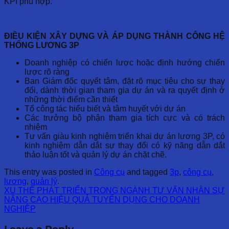
KPI phù hợp.
ĐIỀU KIỆN XÂY DỰNG VÀ ÁP DỤNG THÀNH CÔNG HỆ
THỐNG LƯƠNG 3P
Doanh nghiệp có chiến lược hoặc định hướng chiến
lược rõ ràng
Ban Giám đốc quyết tâm, đặt rõ mục tiêu cho sự thay
đổi, dành thời gian tham gia dự án và ra quyết định ở
những thời điểm cần thiết
Tổ công tác hiểu biết và tâm huyết với dự án
Các trưởng bộ phận tham gia tích cực và có trách
nhiệm
Tư vấn giàu kinh nghiệm triển khai dự án lương 3P, có
kinh nghiệm dẫn dắt sự thay đổi có kỹ năng dẫn dắt
thảo luận tốt và quản lý dự án chặt chẽ.
This entry was posted in
Công cụ
and tagged
3p
,
công cụ
,
lương
,
quản lý
.
XU THẾ PHÁT TRIỂN TRONG NGÀNH TƯ VẤN NHÂN SỰ
NÂNG CAO HIỆU QUẢ TUYỂN DỤNG CHO DOANH
NGHIỆP