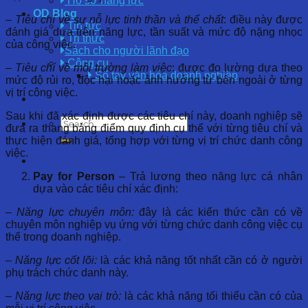
Hồ sơ năng lực
OD Blog
–
Tiêu chí về sự nỗ lực tinh thần và thể chất
: điều này được
Tin tức
đánh giá dựa trên năng lực, tần suất và mức độ nặng nhọc
Tri thức
của công việc.
Sách cho người lãnh đạo
Công cụ
–
Tiêu chí về môi trường làm việc
: được đo lường dựa theo
Sổ tay văn hóa doanh nghiệp
mức độ rủi ro, độc hại hoặc ảnh hưởng từ bên ngoài ở từng
vị trí công việc.
Sau khi đã xác định được các tiêu chí này, doanh nghiệp sẽ
đưa ra thang bảng điểm quy định cụ thể với từng tiêu chí và
thực hiện đánh giá, tổng hợp với từng vị trí chức danh công
việc.
Pay for Person
– Trả lương theo năng lực cá nhân
dựa vào các tiêu chí xác định:
–
Năng lực chuyên môn:
đây là các kiến thức cần có về
chuyên môn nghiệp vụ ứng với từng chức danh công việc cụ
thể trong doanh nghiệp.
–
Năng lực cốt lõi:
là các khả năng tốt nhất cần có ở người
phụ trách chức danh này.
–
Năng lực theo vai trò:
là các khả năng tối thiểu cần có của