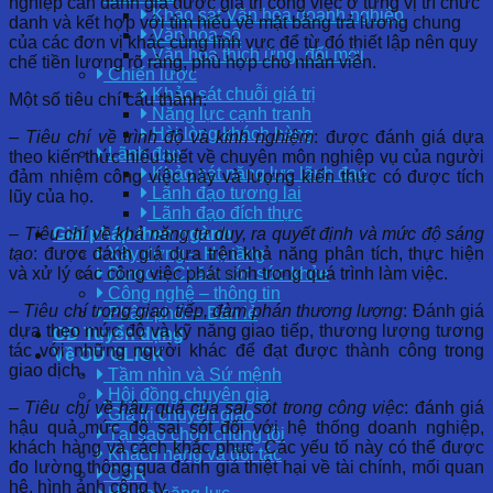
nghiệp cần đánh giá được giá trị công việc ở từng vị trí chức
Khảo sát Văn hóa doanh nghiệp
danh và kết hợp với tìm hiểu về mặt bằng trả lương chung
Văn hóa số
của các đơn vị khác cùng lĩnh vực để từ đó thiết lập nên quy
Văn hóa thích ứng, đổi mới
chế tiền lương rõ ràng, phù hợp cho nhân viên.
Chiến lược
Khảo sát chuỗi giá trị
Một số tiêu chí cấu thành:
Năng lực cạnh tranh
Hài lòng khách hàng
–
Tiêu chí về trình độ và kinh nghiệm
: được đánh giá dựa
Lãnh đạo
theo kiến thức hiểu biết về chuyên môn nghiệp vụ của người
Khảo sát năng lực lãnh đạo
đảm nhiệm công việc này và lượng kiến thức có được tích
Lãnh đạo tương lai
lũy của họ.
Lãnh đạo đích thực
–
Tiêu chí về khả năng tư duy, ra quyết định và mức độ sáng
Giải pháp theo ngành
tạo
: được đánh giá dựa trên khả năng phân tích, thực hiện
Xây dựng – Hạ tầng
và xử lý các công việc phát sinh trong quá trình làm việc.
Dược – Chăm sóc sức khỏe
Công nghệ – thông tin
–
Tiêu chí trong giao tiếp, đàm phán thương lượng
: Đánh giá
Phân phối – Bán lẻ
dựa theo mức độ và kỹ năng giao tiếp, thương lượng tương
OD Tuyển dụng
tác với những người khác để đạt được thành công trong
Về OD CLICK
giao dịch.
Tầm nhìn và Sứ mệnh
Hội đồng chuyên gia
–
Tiêu chí về hậu quả của sai sót trong công việc
: đánh giá
Giá trị chuyển giao
hậu quả mức độ sai sót đối với hệ thống doanh nghiệp,
Tại sao chọn chúng tôi
khách hàng và cách khắc phục. Các yếu tố này có thể được
Khách hàng và đối tác
đo lường thông qua đánh giá thiệt hại về tài chính, mối quan
CSR
hệ, hình ảnh công ty.