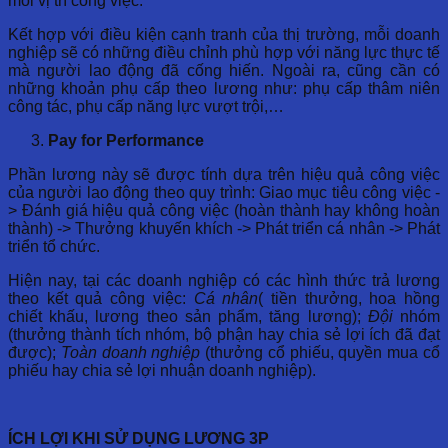
mỗi vị trí công việc.
Kết hợp với điều kiện cạnh tranh của thị trường, mỗi doanh
nghiệp sẽ có những điều chỉnh phù hợp với năng lực thực tế
mà người lao động đã cống hiến. Ngoài ra, cũng cần có
những khoản phụ cấp theo lương như: phụ cấp thâm niên
công tác, phụ cấp năng lực vượt trội,…
Pay for Performance
Phần lương này sẽ được tính dựa trên hiệu quả công việc
của người lao động theo quy trình: Giao mục tiêu công việc -
> Đánh giá hiệu quả công việc (hoàn thành hay không hoàn
thành) -> Thưởng khuyến khích -> Phát triển cá nhân -> Phát
triển tổ chức.
Hiện nay, tại các doanh nghiệp có các hình thức trả lương
theo kết quả công việc:
Cá nhân
( tiền thưởng, hoa hồng
chiết khấu, lương theo sản phẩm, tăng lương);
Đội
nhóm
(thưởng thành tích nhóm, bộ phận hay chia sẻ lợi ích đã đạt
được);
Toàn doanh nghiệp
(thưởng cổ phiếu, quyền mua cổ
phiếu hay chia sẻ lợi nhuận doanh nghiệp).
ÍCH LỢI KHI SỬ DỤNG LƯƠNG 3P