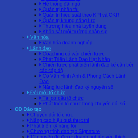
Hệ thống đãi ngộ
Quản trị nhân tài
Quản trị hiệu suất theo KPI và OKR
Quản trị khung năng lực
Thương hiệu nhà tuyển dụng
Khảo sát môi trường nhân sự
Văn hóa
Văn hóa doanh nghiệp
Lãnh đạo
Coaching cố vấn chiến lược
Phát Triển Lãnh Đạo Hạt Nhân
Chiến lược phát triển lãnh đạo kế cận trên
các cấp độ
Cố Vấn Hình Ảnh & Phong Cách Lãnh
Đạo
Năng lực lãnh đạo kỷ nguyên số
Đổi mới tổ chức
Tái cơ cấu tổ chức
Phát triển tổ chức trong chuyển đổi số
OD Đào tạo
Chuyển đổi tổ chức
Nâng cao hiệu quả thực thi
Phát triển kỹ năng lõi
Chương trình đào tạo Signature
12 chuyên đề được doanh nghiệp yêu thích