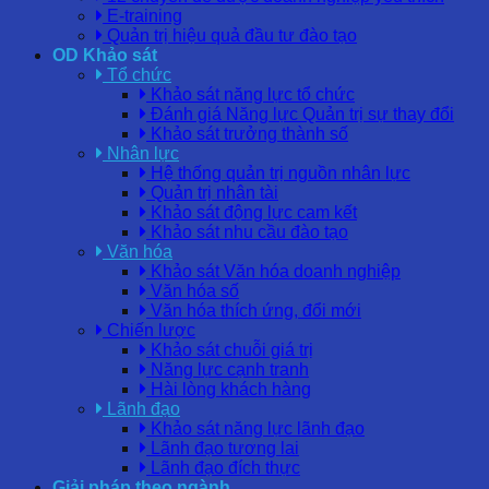
E-training
Quản trị hiệu quả đầu tư đào tạo
OD Khảo sát
Tổ chức
Khảo sát năng lực tổ chức
Đánh giá Năng lực Quản trị sự thay đổi
Khảo sát trưởng thành số
Nhân lực
Hệ thống quản trị nguồn nhân lực
Quản trị nhân tài
Khảo sát động lực cam kết
Khảo sát nhu cầu đào tạo
Văn hóa
Khảo sát Văn hóa doanh nghiệp
Văn hóa số
Văn hóa thích ứng, đổi mới
Chiến lược
Khảo sát chuỗi giá trị
Năng lực cạnh tranh
Hài lòng khách hàng
Lãnh đạo
Khảo sát năng lực lãnh đạo
Lãnh đạo tương lai
Lãnh đạo đích thực
Giải pháp theo ngành