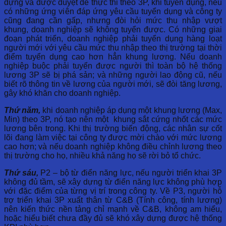
dựng và được duyệt để thực thi theo 3P, khi tuyển dụng, nếu
có những ứng viên đáp ứng yêu cầu tuyển dụng và công ty
cũng đang cần gấp, nhưng đòi hỏi mức thu nhập vượt
khung, doanh nghiệp sẽ không tuyển được. Có những giai
đoạn phát triển, doanh nghiệp phải tuyển dụng hàng loạt
người mới với yêu cầu mức thu nhập theo thị trường tại thời
điểm tuyển dụng cao hơn hẳn khung lương. Nếu doanh
nghiệp buộc phải tuyển được người thì toàn bộ hệ thống
lương 3P sẽ bị phá sản; và những người lao động cũ, nếu
biết rõ thông tin về lương của người mới, sẽ đòi tăng lương,
gây khó khăn cho doanh nghiệp.
Thứ năm,
khi doanh nghiệp áp dụng một khung lương (Max,
Min) theo 3P, nó tạo nên một khung sắt cứng nhốt các mức
lương bên trong. Khi thị trường biến động, các nhân sự cốt
lõi đang làm việc tại công ty được mời chào với mức lương
cao hơn; và nếu doanh nghiệp không điều chỉnh lương theo
thị trường cho họ, nhiều khả năng họ sẽ rời bỏ tổ chức.
Thứ sáu,
P2 – bộ từ điển năng lực, nếu người triển khai 3P
không đủ tầm, sẽ xây dựng từ điển năng lực không phù hợp
với đặc điểm của từng vị trí trong công ty. Về P3, người hỗ
trợ triển khai 3P xuất thân từ C&B (Tính công, tính lương)
nên kiến thức nền tảng chỉ mạnh về C&B, không am hiểu,
hoặc hiểu biết chưa đầy đủ sẽ khó xây dựng được hệ thống