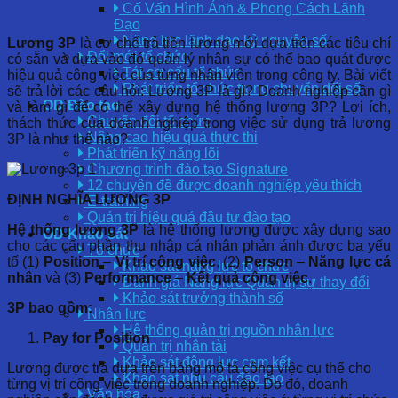
Cố Vấn Hình Ảnh & Phong Cách Lãnh
Đạo
Năng lực lãnh đạo kỷ nguyên số
Lương 3P
là cơ chế trả tiền lương mới dựa trên các tiêu chí
Đổi mới tổ chức
có sẵn và dựa vào đó quản lý nhân sự có thể bao quát được
Tái cơ cấu tổ chức
hiệu quả công việc của từng nhân viên trong công ty. Bài viết
Phát triển tổ chức trong chuyển đổi số
sẽ trả lời các câu hỏi: Lương 3P là gì? Doanh nghiệp cần gì
OD Đào tạo
và làm gì để có thể xây dựng hệ thống lương 3P? Lợi ích,
Chuyển đổi tổ chức
thách thức của doanh nghiệp trong việc sử dụng trả lương
Nâng cao hiệu quả thực thi
3P là như thế nào?
Phát triển kỹ năng lõi
Chương trình đào tạo Signature
12 chuyên đề được doanh nghiệp yêu thích
ĐỊNH NGHĨA LƯƠNG 3P
E-training
Quản trị hiệu quả đầu tư đào tạo
Hệ thống lương 3P
là hệ thống lương được xây dựng sao
OD Khảo sát
cho các cấu phần thu nhập cá nhân phản ánh được ba yếu
Tổ chức
tố (1)
Position
–
Vị trí công việc
, (2)
Person
–
Năng lực cá
Khảo sát năng lực tổ chức
nhân
và (3)
Performance
–
Kết quả công việc
.
Đánh giá Năng lực Quản trị sự thay đổi
Khảo sát trưởng thành số
3P bao gồm:
Nhân lực
Hệ thống quản trị nguồn nhân lực
Pay for Position
Quản trị nhân tài
Khảo sát động lực cam kết
Lương được trả dựa trên bảng mô tả công việc cụ thể cho
Khảo sát nhu cầu đào tạo
từng vị trí công việc trong doanh nghiệp. Do đó, doanh
Văn hóa