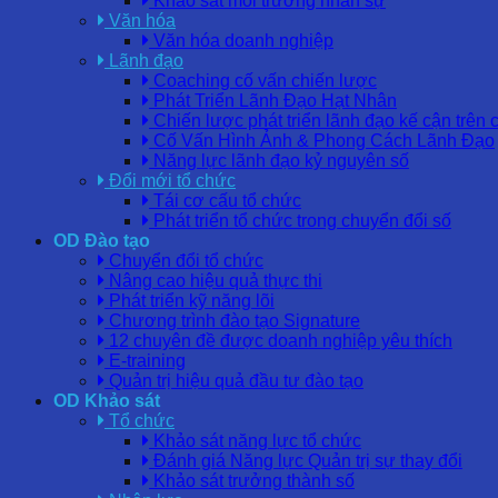
Khảo sát môi trường nhân sự
Văn hóa
Văn hóa doanh nghiệp
Lãnh đạo
Coaching cố vấn chiến lược
Phát Triển Lãnh Đạo Hạt Nhân
Chiến lược phát triển lãnh đạo kế cận trên 
Cố Vấn Hình Ảnh & Phong Cách Lãnh Đạo
Năng lực lãnh đạo kỷ nguyên số
Đổi mới tổ chức
Tái cơ cấu tổ chức
Phát triển tổ chức trong chuyển đổi số
OD Đào tạo
Chuyển đổi tổ chức
Nâng cao hiệu quả thực thi
Phát triển kỹ năng lõi
Chương trình đào tạo Signature
12 chuyên đề được doanh nghiệp yêu thích
E-training
Quản trị hiệu quả đầu tư đào tạo
OD Khảo sát
Tổ chức
Khảo sát năng lực tổ chức
Đánh giá Năng lực Quản trị sự thay đổi
Khảo sát trưởng thành số