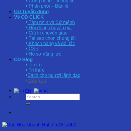
Công nghệ – thông tin
Phân phối – Bán lẻ
OD Tuyển dụng
Về OD CLICK
Tầm nhìn và Sứ mệnh
Hội đồng chuyên gia
Giá trị chuyển giao
Tại sao chọn chúng tôi
Khách hàng và đối tác
CSR
Hồ sơ năng lực
OD Blog
Tin tức
Tri thức
Sách cho người lãnh đạo
Công cụ
EN
VI