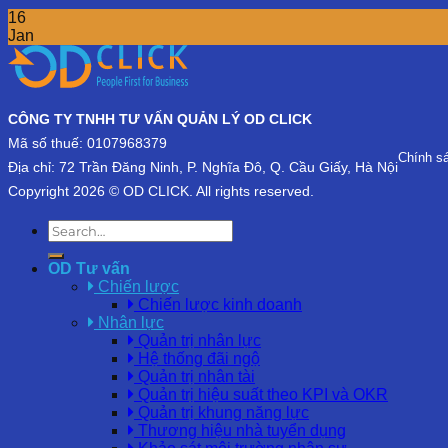
16
Jan
CÔNG TY TNHH TƯ VẤN QUẢN LÝ OD CLICK
Mã số thuế: 0107968379
Chính s
Địa chỉ: 72 Trần Đăng Ninh, P. Nghĩa Đô, Q. Cầu Giấy, Hà Nội
Copyright 2026 © OD CLICK. All rights reserved.
OD Tư vấn
Chiến lược
Chiến lược kinh doanh
Nhân lực
Quản trị nhân lực
Hệ thống đãi ngộ
Quản trị nhân tài
Quản trị hiệu suất theo KPI và OKR
Quản trị khung năng lực
Thương hiệu nhà tuyển dụng