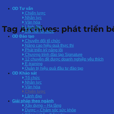
Skip
to
OD Tư vấn
content
Chiến lược
Nhân lực
Văn hóa
Tag Archives:
phát triển 
Lãnh đạo
Đổi mới tổ chức
OD Đào tạo
Chuyển đổi tổ chức
Nâng cao hiệu quả thực thi
Phát triển kỹ năng lõi
Chương trình đào tạo Signature
12 chuyên đề được doanh nghiệp yêu thích
E-training
Quản trị hiệu quả đầu tư đào tạo
OD Khảo sát
Tổ chức
Nhân lực
Văn hóa
Chiến lược
Lãnh đạo
Giải pháp theo ngành
Xây dựng – Hạ tầng
Dược – Chăm sóc sức khỏe