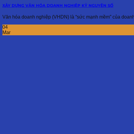
XÂY DỰNG VĂN HÓA DOANH NGHIỆP KỶ NGUYÊN SỐ
Văn hóa doanh nghiệp (VHDN) là “sức mạnh mềm” của doanh ng
04
Mar