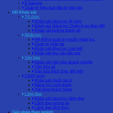
E-training
Quản trị hiệu quả đầu tư đào tạo
OD Khảo sát
Tổ chức
Khảo sát năng lực tổ chức
Đánh giá Năng lực Quản trị sự thay đổi
Khảo sát trưởng thành số
Nhân lực
Hệ thống quản trị nguồn nhân lực
Quản trị nhân tài
Khảo sát động lực cam kết
Khảo sát nhu cầu đào tạo
Văn hóa
Khảo sát Văn hóa doanh nghiệp
Văn hóa số
Văn hóa thích ứng, đổi mới
Chiến lược
Khảo sát chuỗi giá trị
Năng lực cạnh tranh
Hài lòng khách hàng
Lãnh đạo
Khảo sát năng lực lãnh đạo
Lãnh đạo tương lai
Lãnh đạo đích thực
Giải pháp theo ngành