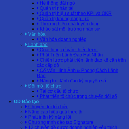
Hệ thống đãi ngộ
Quản trị nhân tài
Quản trị hiệu suất theo KPI và OKR
Quản trị khung năng lực
Thương hiệu nhà tuyển dụng
Khảo sát môi trường nhân sự
Văn hóa
Văn hóa doanh nghiệp
Lãnh đạo
Coaching cố vấn chiến lược
Phát Triển Lãnh Đạo Hạt Nhân
Chiến lược phát triển lãnh đạo kế cận trên
các cấp độ
Cố Vấn Hình Ảnh & Phong Cách Lãnh
Đạo
Năng lực lãnh đạo kỷ nguyên số
Đổi mới tổ chức
Tái cơ cấu tổ chức
Phát triển tổ chức trong chuyển đổi số
OD Đào tạo
Chuyển đổi tổ chức
Nâng cao hiệu quả thực thi
Phát triển kỹ năng lõi
Chương trình đào tạo Signature
12 chuyên đề được doanh nghiệp yêu thích