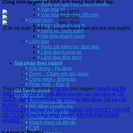
Cùng nhìn lại một số hình ảnh trong buổi đào tạo:
Khảo sát Văn hóa doanh nghiệp
Văn hóa số
Văn hóa thích ứng, đổi mới
Chiến lược
Khảo sát chuỗi giá trị
(Cán bộ quản lý Miền Trung và Nam tham gia học trực tuyến)
Năng lực cạnh tranh
Hài lòng khách hàng
Lãnh đạo
Khảo sát năng lực lãnh đạo
Lãnh đạo tương lai
Lãnh đạo đích thực
Giải pháp theo ngành
Xây dựng – Hạ tầng
Dược – Chăm sóc sức khỏe
Công nghệ – thông tin
Phân phối – Bán lẻ
This entry was posted in
Tin tức
and tagged
chuyên gia Đỗ
OD Tuyển dụng
Tiến Long – Chủ tịch Hội đồng chuyên gia của công ty OD
Về OD CLICK
CLICK
,
Năng lực lãnh đạo
,
phát triển bền vững
,
Tái cơ cấu
Tầm nhìn và Sứ mệnh
tổ chức
.
Hội đồng chuyên gia
ỨNG DỤNG BỘ BA TƯ DUY TRONG GIẢI QUYẾT VẤN ĐỀ
Giá trị chuyển giao
OD CLICK ĐÀO TẠO ỨNG DỤNG KPI TẠI TẬP ĐOÀN
Tại sao chọn chúng tôi
HAWEE
Khách hàng và đối tác
CSR
Leave a Reply