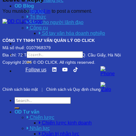
Hồ sơ năng lực
OD Blog
You must be
logged in
to post a comment.
Tin tức
Tri thức
Sách cho người lãnh đạo
Công cụ
Sổ tay văn hóa doanh nghiệp
CÔNG TY TNHH TƯ VẤN QUẢN LÝ OD CLICK
Mã số thuế: 0107968379
Địa chỉ: 72 Trần Đăng Ninh, P. Nghĩa Đô, Q. Cầu Giấy, Hà Nội
Copyright 2026 © OD CLICK. All rights reserved.
Follow us
Chính sách bảo mật
|
Chính sách và Quy định chung
OD Tư vấn
Chiến lược
Chiến lược kinh doanh
Nhân lực
Quản trị nhân lực