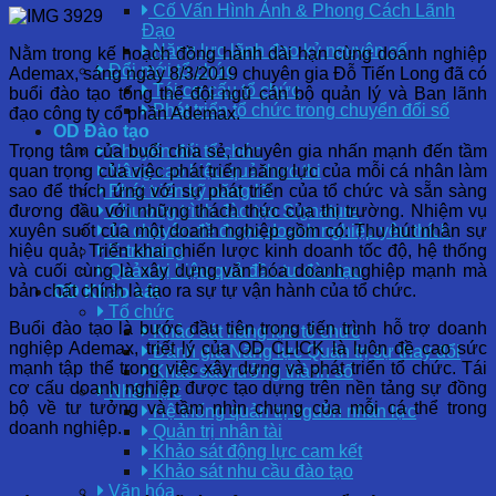
Cố Vấn Hình Ảnh & Phong Cách Lãnh
Đạo
Năng lực lãnh đạo kỷ nguyên số
Nằm trong kế hoạch đồng hành dài hạn cùng doanh nghiệp
Đổi mới tổ chức
Ademax, sáng ngày 8/3/2019 chuyên gia Đỗ Tiến Long đã có
Tái cơ cấu tổ chức
buổi đào tạo tổng thể đội ngũ cán bộ quản lý và Ban lãnh
Phát triển tổ chức trong chuyển đổi số
đạo công ty cổ phần Ademax.
OD Đào tạo
Trọng tâm của buổi chia sẻ, chuyên gia nhấn mạnh đến tầm
Chuyển đổi tổ chức
quan trọng của việc phát triển năng lực của mỗi cá nhân làm
Nâng cao hiệu quả thực thi
sao để thích ứng với sự phát triển của tổ chức và sẵn sàng
Phát triển kỹ năng lõi
đương đầu với những thách thức của thị trường. Nhiệm vụ
Chương trình đào tạo Signature
xuyên suốt của một doanh nghiệp gồm có: Thu hút nhân sự
12 chuyên đề được doanh nghiệp yêu thích
hiệu quả; Triển khai chiến lược kinh doanh tốc độ, hệ thống
E-training
và cuối cùng là xây dựng văn hóa doanh nghiệp mạnh mà
Quản trị hiệu quả đầu tư đào tạo
bản chất chính là tạo ra sự tự vận hành của tổ chức.
OD Khảo sát
Tổ chức
Buổi đào tạo là bước đầu tiên trong tiến trình hỗ trợ doanh
Khảo sát năng lực tổ chức
nghiệp Ademax, triết lý của OD CLICK là luôn đề cao sức
Đánh giá Năng lực Quản trị sự thay đổi
mạnh tập thể trong việc xây dựng và phát triển tổ chức. Tái
Khảo sát trưởng thành số
cơ cấu doanh nghiệp được tạo dựng trên nền tảng sự đồng
Nhân lực
bộ về tư tưởng và tầm nhìn chung của mỗi cá thể trong
Hệ thống quản trị nguồn nhân lực
doanh nghiệp.
Quản trị nhân tài
Khảo sát động lực cam kết
Khảo sát nhu cầu đào tạo
Văn hóa