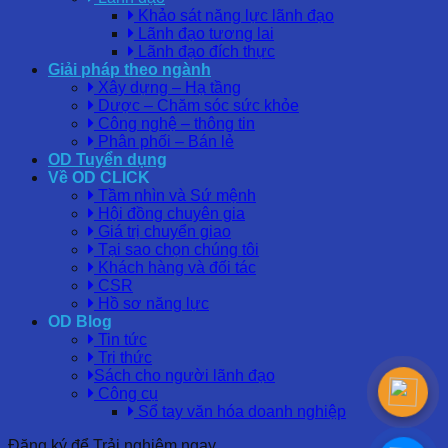
Khảo sát năng lực lãnh đạo
Lãnh đạo tương lai
Lãnh đạo đích thực
Giải pháp theo ngành
Xây dựng – Hạ tầng
Dược – Chăm sóc sức khỏe
Công nghệ – thông tin
Phân phối – Bán lẻ
OD Tuyển dụng
Về OD CLICK
Tầm nhìn và Sứ mệnh
Hội đồng chuyên gia
Giá trị chuyển giao
Tại sao chọn chúng tôi
Khách hàng và đối tác
CSR
Hồ sơ năng lực
OD Blog
Tin tức
Tri thức
Sách cho người lãnh đạo
Công cụ
Sổ tay văn hóa doanh nghiệp
Đăng ký để Trải nghiệm ngay