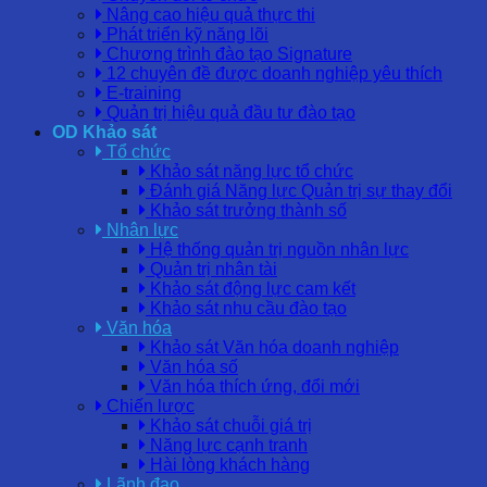
Nâng cao hiệu quả thực thi
Phát triển kỹ năng lõi
Chương trình đào tạo Signature
12 chuyên đề được doanh nghiệp yêu thích
E-training
Quản trị hiệu quả đầu tư đào tạo
OD Khảo sát
Tổ chức
Khảo sát năng lực tổ chức
Đánh giá Năng lực Quản trị sự thay đổi
Khảo sát trưởng thành số
Nhân lực
Hệ thống quản trị nguồn nhân lực
Quản trị nhân tài
Khảo sát động lực cam kết
Khảo sát nhu cầu đào tạo
Văn hóa
Khảo sát Văn hóa doanh nghiệp
Văn hóa số
Văn hóa thích ứng, đổi mới
Chiến lược
Khảo sát chuỗi giá trị
Năng lực cạnh tranh
Hài lòng khách hàng
Lãnh đạo