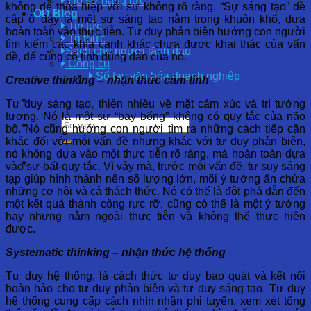
Hồ sơ năng lực
không dễ thỏa hiệp với sự không rõ ràng. “Sự sáng tạo” đề
OD Blog
cập ở đây là một sự sáng tạo nằm trong khuôn khổ, dựa
Tin tức
hoàn toàn vào thực tiễn. Tư duy phản biện hướng con người
Tri thức
tìm kiếm các khía cạnh khác chưa được khai thác của vấn
Sách cho người lãnh đạo
đề, để củng cố tính đúng đắn của nó.
Công cụ
Sổ tay văn hóa doanh nghiệp
Creative thinking – nhận thức cảm tính
Tư duy sáng tạo, thiên nhiều về mặt cảm xúc và trí tưởng
tượng. Nó là một sự “bay bổng” không có quy tắc của não
bộ. Nó cũng hướng con người tìm ra những cách tiếp cận
khác đối với mỗi vấn đề nhưng khác với tư duy phản biện,
nó không dựa vào một thực tiễn rõ ràng, mà hoàn toàn dựa
vào sự-bất-quy-tắc. Vì vậy mà, trước mỗi vấn đề, tư suy sáng
tạp giúp hình thành nên số lượng lớn, mối ý tưởng ẩn chứa
những cơ hội và cả thách thức. Nó có thể là đột phá dẫn đến
một kết quả thành công rực rỡ, cũng có thể là một ý tưởng
hay nhưng nằm ngoài thực tiễn và không thể thực hiện
được.
Systematic thinking – nhận thức hệ thống
Tư duy hệ thống, là cách thức tư duy bao quát và kết nối
hoàn hảo cho tư duy phản biện và tư duy sáng tạo. Tư duy
hệ thống cung cấp cách nhìn nhận phi tuyến, xem xét tổng