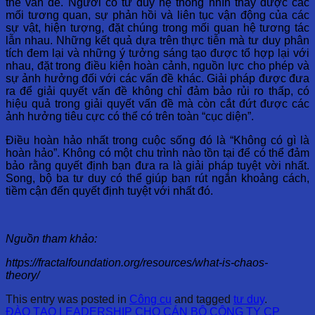
thể vấn đề. Người có tư duy hệ thống nhìn thấy được các
mối tương quan, sự phản hồi và liên tục vận động của các
sự vật, hiện tượng, đặt chúng trong mối quan hệ tương tác
lẫn nhau. Những kết quả dựa trên thực tiễn mà tư duy phân
tích đem lại và những ý tưởng sáng tạo được tổ hợp lại với
nhau, đặt trong điều kiện hoàn cảnh, nguồn lực cho phép và
sự ảnh hưởng đối với các vấn đề khác. Giải pháp được đưa
ra để giải quyết vấn đề không chỉ đảm bảo rủi ro thấp, có
hiệu quả trong giải quyết vấn đề mà còn cắt đứt được các
ảnh hưởng tiêu cực có thể có trên toàn “cục diện”.
Điều hoàn hảo nhất trong cuộc sống đó là “Không có gì là
hoàn hảo”. Không có một chu trình nào tồn tại để có thể đảm
bảo rằng quyết định bạn đưa ra là giải pháp tuyệt vời nhất.
Song, bộ ba tư duy có thể giúp bạn rút ngắn khoảng cách,
tiềm cận đến quyết định tuyệt với nhất đó.
Nguồn tham khảo:
https://fractalfoundation.org/resources/what-is-chaos-
theory/
This entry was posted in
Công cụ
and tagged
tư duy
.
ĐÀO TẠO LEADERSHIP CHO CÁN BỘ CÔNG TY CP