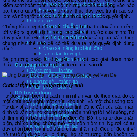
Khảo sát Văn hóa doanh nghiệp
kiểm soát hoàn toàn não bộ, nhưng có thể tác động vào não
Văn hóa số
bộ, thông qua rèn luyện tư duy, thúc đẩy việc tránh các sai
Văn hóa thích ứng, đổi mới
làm và nâng tối đa xác suất thành công của các quyết định.
Chiến lược
Khảo sát chuỗi giá trị
Chúng tôi cũng đã từng đề cập tới bộ ba tư duy ảnh hưởng
Năng lực cạnh tranh
tới việc ra quyết định trong các bài viết trước của mình: Tư
Hài lòng khách hàng
duy phản biện, tư duy hệ thống và tư duy sáng tạo. Vận dụng
Lãnh đạo
chúng như thế nào để có thể đưa ra một quyết định đúng
Khảo sát năng lực lãnh đạo
đắn?
Lãnh đạo tương lai
Ba phương pháp tư duy gắn liền với các giai đoạn nhận
Lãnh đạo đích thực
thức của con người khi đứng trước các vấn đề.
Giải pháp theo ngành
Xây dựng – Hạ tầng
Dược – Chăm sóc sức khỏe
Công nghệ – thông tin
Critical thinking – nhận thức lý tính
Phân phối – Bán lẻ
OD Tuyển dụng
Tư duy phản biện, là cách nhìn nhận vấn đề theo giác độ có
Về OD CLICK
một chút hoài nghi, một chút “khó tính” và một chút sáng tạo.
Tầm nhìn và Sứ mệnh
Tư duy phản biện giúp nâng cao tính đúng đắn của các nhận
Hội đồng chuyên gia
định về vấn đề, nó không chấp nhận những lời nói suông, nó
Giá trị chuyển giao
đi tìm những bằng chứng cho điều đó. Bởi trong tư duy phản
Tại sao chọn chúng tôi
biện, chỉ có bằng chứng mới tạo nên niềm tin. Người có tư
Khách hàng và đối tác
duy phản biện ít khi dễ dàng chấp nhận một điều gì đó chỉ vì
CSR
nó thường được coi là đúng, họ sẽ thường băn khoăn và