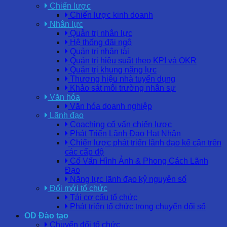
Chiến lược
Chiến lược kinh doanh
Nhân lực
Quản trị nhân lực
Hệ thống đãi ngộ
Quản trị nhân tài
Quản trị hiệu suất theo KPI và OKR
Quản trị khung năng lực
Thương hiệu nhà tuyển dụng
Khảo sát môi trường nhân sự
Văn hóa
Văn hóa doanh nghiệp
Lãnh đạo
Coaching cố vấn chiến lược
Phát Triển Lãnh Đạo Hạt Nhân
Chiến lược phát triển lãnh đạo kế cận trên
các cấp độ
Cố Vấn Hình Ảnh & Phong Cách Lãnh
Đạo
Năng lực lãnh đạo kỷ nguyên số
Đổi mới tổ chức
Tái cơ cấu tổ chức
Phát triển tổ chức trong chuyển đổi số
OD Đào tạo
Chuyển đổi tổ chức