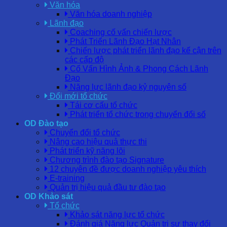
Văn hóa
Văn hóa doanh nghiệp
Lãnh đạo
Coaching cố vấn chiến lược
Phát Triển Lãnh Đạo Hạt Nhân
Chiến lược phát triển lãnh đạo kế cận trên
các cấp độ
Cố Vấn Hình Ảnh & Phong Cách Lãnh
Đạo
Năng lực lãnh đạo kỷ nguyên số
Đổi mới tổ chức
Tái cơ cấu tổ chức
Phát triển tổ chức trong chuyển đổi số
OD Đào tạo
Chuyển đổi tổ chức
Nâng cao hiệu quả thực thi
Phát triển kỹ năng lõi
Chương trình đào tạo Signature
12 chuyên đề được doanh nghiệp yêu thích
E-training
Quản trị hiệu quả đầu tư đào tạo
OD Khảo sát
Tổ chức
Khảo sát năng lực tổ chức
Đánh giá Năng lực Quản trị sự thay đổi