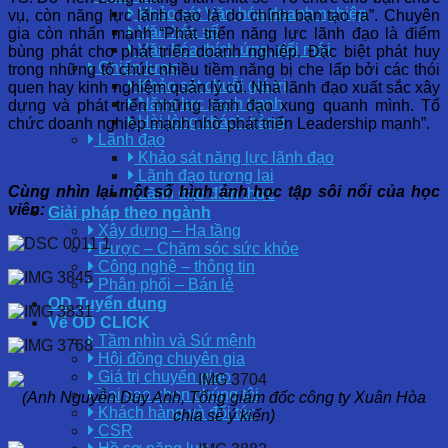
Khảo sát Văn hóa doanh nghiệp
vụ, còn năng lực lãnh đạo là do chính bạn tạo ra”. Chuyên
Văn hóa số
gia còn nhấn mạnh “Phát triển năng lực lãnh đạo là điểm
Văn hóa thích ứng, đổi mới
bùng phát cho phát triển doanh nghiệp. Đặc biệt phát huy
Chiến lược
trong những tổ chức nhiều tiềm năng bị che lấp bởi các thói
Khảo sát chuỗi giá trị
quen hay kinh nghiệm quản lý cũ. Nhà lãnh đạo xuất sắc xây
Năng lực cạnh tranh
dựng và phát triển những lãnh đạo xung quanh mình. Tổ
Hài lòng khách hàng
chức doanh nghiệp mạnh nhờ phát triển Leadership mạnh”.
Lãnh đạo
Khảo sát năng lực lãnh đạo
Lãnh đạo tương lai
Cùng nhìn lại một số hình ảnh học tập sôi nổi của học
Lãnh đạo đích thực
viên:
Giải pháp theo ngành
Xây dựng – Hạ tầng
Dược – Chăm sóc sức khỏe
Công nghệ – thông tin
Phân phối – Bán lẻ
OD Tuyển dụng
Về OD CLICK
Tầm nhìn và Sứ mệnh
Hội đồng chuyên gia
Giá trị chuyển giao
Tại sao chọn chúng tôi
(Anh Nguyễn Duy Anh, Tổng giám đốc công ty Xuân Hòa
Khách hàng và đối tác
chia sẻ ý kiến)
CSR