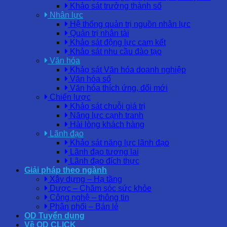
Khảo sát trưởng thành số
Nhân lực
Hệ thống quản trị nguồn nhân lực
Quản trị nhân tài
Khảo sát động lực cam kết
Khảo sát nhu cầu đào tạo
Văn hóa
Khảo sát Văn hóa doanh nghiệp
Văn hóa số
Văn hóa thích ứng, đổi mới
Chiến lược
Khảo sát chuỗi giá trị
Năng lực cạnh tranh
Hài lòng khách hàng
Lãnh đạo
Khảo sát năng lực lãnh đạo
Lãnh đạo tương lai
Lãnh đạo đích thực
Giải pháp theo ngành
Xây dựng – Hạ tầng
Dược – Chăm sóc sức khỏe
Công nghệ – thông tin
Phân phối – Bán lẻ
OD Tuyển dụng
Về OD CLICK