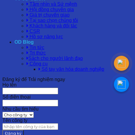
Tầm nhìn và Sứ mệnh
Hội đồng chuyên gia
Giá trị chuyển giao
Tại sao chọn chúng tôi
Khách hàng và đối tác
CSR
Hồ sơ năng lực
OD Blog
Tin tức
Tri thức
Sách cho người lãnh đạo
Công cụ
Sổ tay văn hóa doanh nghiệp
Đăng ký để Trải nghiệm ngay
Họ tên
Số điện thoại
Nhu cầu tìm hiểu
Tên công ty
Đăng ký