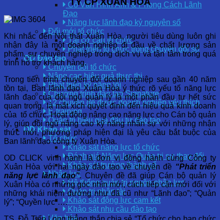
TY CP XUÂN HÒA
Cố Vấn Hình Ảnh & Phong Cách Lãnh
Đạo
Năng lực lãnh đạo kỷ nguyên số
Đổi mới tổ chức
Khi nhắc đến Nội thất Xuân Hòa, người tiêu dùng luôn ghi
Tái cơ cấu tổ chức
nhận đây là một doanh nghiệp đi đầu về chất lượng sản
Phát triển tổ chức trong chuyển đổi số
phẩm, sự chuyên nghiệp trong dịch vụ và tận tâm trong quá
OD Đào tạo
trình hỗ trợ khách hàng.
Chuyển đổi tổ chức
Nâng cao hiệu quả thực thi
Trong tiến trình chuyển đổi doanh nghiệp sau gần 40 năm
Phát triển kỹ năng lõi
tồn tại, Ban lãnh đạo Xuân Hòa ý thức rõ yếu tố năng lực
Chương trình đào tạo Signature
lãnh đạo của đội ngũ quản lý là một phần đầu tư hết sức
12 chuyên đề được doanh nghiệp yêu thích
quan trọng, là mắt xích quyết định đến hiệu quả kinh doanh
E-training
của tổ chức. Hoạt động nâng cao năng lực cho Cán bộ quản
Quản trị hiệu quả đầu tư đào tạo
lý, giúp đội ngũ nâng cao kỹ năng nhân sự với những nhận
OD Khảo sát
thức mới, phương pháp hiện đại là yêu cầu bắt buộc của
Tổ chức
Ban lãnh đạo công ty Xuân Hòa.
Khảo sát năng lực tổ chức
Đánh giá Năng lực Quản trị sự thay đổi
OD CLICK vinh hạnh là đơn vị đồng hành cùng Công ty
Khảo sát trưởng thành số
Xuân Hòa với hai ngày đào tạo về chuyên đề
“Phát triển
Nhân lực
năng lực lãnh đạo”.
Chuyên đề đã giúp Cán bộ quản lý
Hệ thống quản trị nguồn nhân lực
Xuân Hòa có những góc nhìn mới, cách tiếp cận mới đối với
Quản trị nhân tài
những khái niệm dường như đã cũ như “Lãnh đạo”; “Quản
Khảo sát động lực cam kết
lý”; “Quyền lực”….
Khảo sát nhu cầu đào tạo
Văn hóa
TS. Đỗ Tiến Long thẳng thắn chia sẻ “Tổ chức cho bạn chức