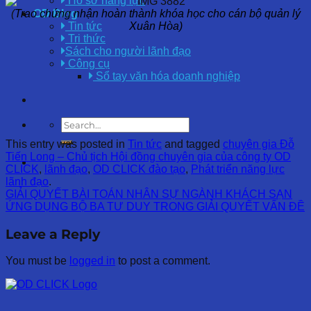
Hồ sơ năng lực
(
Trao chứng nhận hoàn thành khóa học cho cán bộ quản lý
OD Blog
Xuân Hòa)
Tin tức
Tri thức
Sách cho người lãnh đạo
Công cụ
Sổ tay văn hóa doanh nghiệp
This entry was posted in
Tin tức
and tagged
chuyên gia Đỗ
Tiến Long – Chủ tịch Hội đồng chuyên gia của công ty OD
CLICK
,
lãnh đạo
,
OD CLICK đào tạo
,
Phát triển năng lực
lãnh đạo
.
GIẢI QUYẾT BÀI TOÁN NHÂN SỰ NGÀNH KHÁCH SẠN
ỨNG DỤNG BỘ BA TƯ DUY TRONG GIẢI QUYẾT VẤN ĐỀ
Leave a Reply
You must be
logged in
to post a comment.