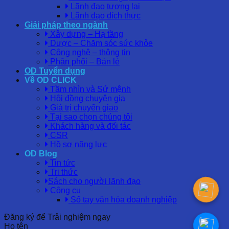
Lãnh đạo tương lai
Lãnh đạo đích thực
Giải pháp theo ngành
Xây dựng – Hạ tầng
Dược – Chăm sóc sức khỏe
Công nghệ – thông tin
Phân phối – Bán lẻ
OD Tuyển dụng
Về OD CLICK
Tầm nhìn và Sứ mệnh
Hội đồng chuyên gia
Giá trị chuyển giao
Tại sao chọn chúng tôi
Khách hàng và đối tác
CSR
Hồ sơ năng lực
OD Blog
Tin tức
Tri thức
Sách cho người lãnh đạo
Công cụ
Sổ tay văn hóa doanh nghiệp
Đăng ký để Trải nghiệm ngay
Họ tên