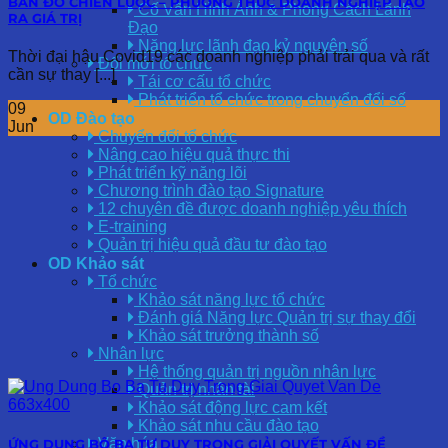
BẢN ĐỒ CHIẾN LƯỢC – PHƯƠNG THỨC DOANH NGHIỆP TẠO
Cố Vấn Hình Ảnh & Phong Cách Lãnh
RA GIÁ TRỊ
Đạo
Năng lực lãnh đạo kỷ nguyên số
Thời đại hậu Covid19 các doanh nghiệp phải trải qua và rất
Đổi mới tổ chức
cần sự thay [...]
Tái cơ cấu tổ chức
Phát triển tổ chức trong chuyển đổi số
09
OD Đào tạo
Jun
Chuyển đổi tổ chức
Nâng cao hiệu quả thực thi
Phát triển kỹ năng lõi
Chương trình đào tạo Signature
12 chuyên đề được doanh nghiệp yêu thích
E-training
Quản trị hiệu quả đầu tư đào tạo
OD Khảo sát
Tổ chức
Khảo sát năng lực tổ chức
Đánh giá Năng lực Quản trị sự thay đổi
Khảo sát trưởng thành số
Nhân lực
Hệ thống quản trị nguồn nhân lực
Quản trị nhân tài
Khảo sát động lực cam kết
Khảo sát nhu cầu đào tạo
Văn hóa
ỨNG DỤNG BỘ BA TƯ DUY TRONG GIẢI QUYẾT VẤN ĐỀ