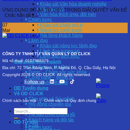
Khảo sát Văn hóa doanh nghiệp
Văn hóa số
ỨNG DỤNG BỘ BA TƯ DUY TRONG GIẢI QUYẾT VẤN ĐỀ
Văn hóa thích ứng, đổi mới
Chắc hẳn tất [...]
Chiến lược
Khảo sát chuỗi giá trị
07
Năng lực cạnh tranh
Mar
Hài lòng khách hàng
Lãnh đạo
Khảo sát năng lực lãnh đạo
Lãnh đạo tương lai
CÔNG TY TNHH TƯ VẤN QUẢN LÝ OD CLICK
Lãnh đạo đích thực
Mã số thuế: 0107968379
Giải pháp theo ngành
Xây dựng – Hạ tầng
Địa chỉ: 72 Trần Đăng Ninh, P. Nghĩa Đô, Q. Cầu Giấy, Hà Nội
Dược – Chăm sóc sức khỏe
Copyright 2026 © OD CLICK. All rights reserved.
Công nghệ – thông tin
Follow us
Phân phối – Bán lẻ
OD Tuyển dụng
Về OD CLICK
Tầm nhìn và Sứ mệnh
Chính sách bảo mật
|
Chính sách và Quy định chung
Hội đồng chuyên gia
Giá trị chuyển giao
Tại sao chọn chúng tôi
Khách hàng và đối tác
OD Tư vấn
CSR
Chiến lược