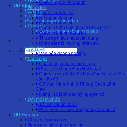
Hồ sơ năng lực
Chiến lược kinh doanh
OD Blog
Nhân lực
Tin tức
Quản trị nhân lực
Tri thức
Hệ thống đãi ngộ
Sách cho người lãnh đạo
Quản trị nhân tài
Công cụ
Quản trị hiệu suất theo KPI và OKR
Sổ tay văn hóa doanh nghiệp
Quản trị khung năng lực
Thương hiệu nhà tuyển dụng
Khảo sát môi trường nhân sự
Văn hóa
Văn hóa doanh nghiệp
Lãnh đạo
Coaching cố vấn chiến lược
Phát Triển Lãnh Đạo Hạt Nhân
Chiến lược phát triển lãnh đạo kế cận trên
các cấp độ
Cố Vấn Hình Ảnh & Phong Cách Lãnh
Đạo
Năng lực lãnh đạo kỷ nguyên số
Đổi mới tổ chức
Tái cơ cấu tổ chức
Phát triển tổ chức trong chuyển đổi số
OD Đào tạo
Chuyển đổi tổ chức
Nâng cao hiệu quả thực thi