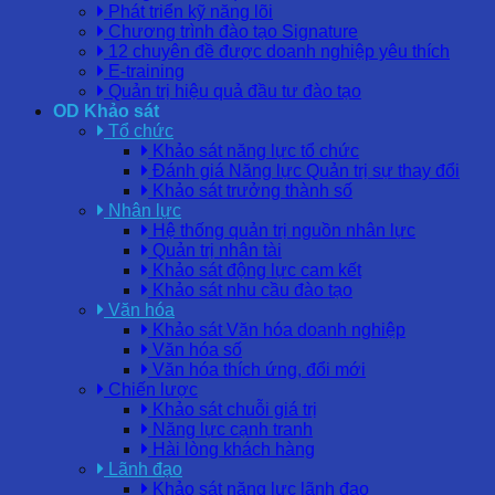
Phát triển kỹ năng lõi
Chương trình đào tạo Signature
12 chuyên đề được doanh nghiệp yêu thích
E-training
Quản trị hiệu quả đầu tư đào tạo
OD Khảo sát
Tổ chức
Khảo sát năng lực tổ chức
Đánh giá Năng lực Quản trị sự thay đổi
Khảo sát trưởng thành số
Nhân lực
Hệ thống quản trị nguồn nhân lực
Quản trị nhân tài
Khảo sát động lực cam kết
Khảo sát nhu cầu đào tạo
Văn hóa
Khảo sát Văn hóa doanh nghiệp
Văn hóa số
Văn hóa thích ứng, đổi mới
Chiến lược
Khảo sát chuỗi giá trị
Năng lực cạnh tranh
Hài lòng khách hàng
Lãnh đạo
Khảo sát năng lực lãnh đạo