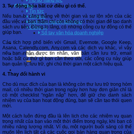
Hồ sơ năng lực
3. Tự động hóa bất cứ điều gì có thể.
OD Blog
Tin tức
Nếu bạn bị căng thẳng về thời gian và sự lộn xộn của các
Tri thức
đầu việc và bạn thậm chí còn không có thời gian để tạo danh
Sách cho người lãnh đạo
sách ưu tiên. Đừng lo lắng, có những công cụ tự động có thể
Công cụ
giúp bạn.
Sổ tay văn hóa doanh nghiệp
Các tích hợp phổ biến với Gmail, Evernote, Google Keep,
Asana, Calendly.com, Any.com và các dịch vụ khác, vì vậy
nếu bạn nhận được tin nhắn, văn bản cần lưu trữ, email
hoặc bất cứ thứ gì bạn cần theo dõi, các công cụ này giúp
bạn quản lý, lưu trữ, ghi chú thời gian một cách hiệu quả.
4. Thay đổi hành vi
Cho dù mục đích của bạn là không còn thư lưu trữ trong hòm
mail, có nhiều thời gian trong ngày hơn hay đơn giản chỉ là
có một checklist “ngăn nắp” hơn, để giữ cho danh sách
nhiệm vụ của bạn hoạt động đúng, bạn sẽ cần tạo thói quen
mới.
Một cách luôn đứng đầu là lên lịch cho các nhiệm vụ quan
trọng nhất của bạn vào một thời điểm trong ngày, khi bạn có
nhiều năng lượng nhất. Ví dụ, một người buổi sáng có thể
muốn lên lịch tất cả các cuộc gọi bán hàng quan trọng của