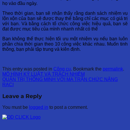
họ vào đầu ngày.
Theo thời gian, bạn sẽ nhận thấy rằng danh sách nhiệm vụ
lộn xộn của bạn sẽ được thay thế bằng chỉ các mục có giá trị
với bạn. Và bằng cách tổ chức công việc hiệu quả, bạn sẽ
đạt được mục tiêu của mình nhanh nhất có thể
Bạn không thể thực hiện tối ưu một nhiệm vụ nếu bạn luôn
phân chia thời gian theo 10 công việc khác nhau. Muốn tinh
thông, bạn phải tập trung và kiên định.
This entry was posted in
Công cụ
. Bookmark the
permalink
.
MÔ HÌNH KỶ LUẬT VÀ TRÁCH NHIỆM
QUẢN TRỊ THÔNG MINH VỚI MA TRẬN CHỨC NĂNG
RACI
Leave a Reply
You must be
logged in
to post a comment.