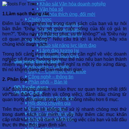
Khảo sát Văn hóa doanh nghiệp
Văn hóa số
1.Làm
sạch thùng rác.
Văn hóa thích ứng, đổi mới
Chiến lược
Điểm lại từng nhiệm vụ trong danh sách của bạn và tự hỏi
Khảo sát chuỗi giá trị
bản thân “Điều này sẽ giúp cuộc sống của tôi có giá trị
Năng lực cạnh tranh
hơn?”, “Điều này có thật sự phục vụ tôi không?” và “Điều này
Hài lòng khách hàng
có quan trọng không?” Nếu câu trả lời là không, hãy xóa
Lãnh đạo
chúng khỏi danh sách.
Khảo sát năng lực lãnh đạo
Lãnh đạo tương lai
Trong bối cảnh kinh doanh, bạn chỉ cần nghĩ về việc doanh
Lãnh đạo đích thực
nghiệp sẽ được hưởng lợi như thế nào nếu bạn hoàn thành
Giải pháp theo ngành
nhiệm vụ. Nếu bạn không thể nghĩ ra một lý do xứng đáng,
Xây dựng – Hạ tầng
thì nó không đáng để bạn mất thời gian.
Dược – Chăm sóc sức khỏe
Công nghệ – thông tin
2. Phân loại.
Phân phối – Bán lẻ
OD Tuyển dụng
Xác định những nhiệm vụ nào thực sự quan trọng nhất (đối
Về OD CLICK
với bản thân, gia đình và công việc), đánh dấu chúng từ
Tầm nhìn và Sứ mệnh
quan trọng đến quan trọng nhất. Không nhiều hơn 6 mục.
Hội đồng chuyên gia
Giá trị chuyển giao
Trên thực tế, bạn sẽ không thể xử lý nhanh chóng mọi thứ
Tại sao chọn chúng tôi
trong danh sách của mình, vì vậy hãy thêm các mục khẩn
Khách hàng và đối tác
cấp nhất vào lịch và danh sách công việc của bạn và bắt đầu
CSR
thực thi theo thời gian định sẵn.