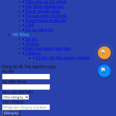
Tầm nhìn và Sứ mệnh
Hội đồng chuyên gia
Giá trị chuyển giao
Tại sao chọn chúng tôi
Khách hàng và đối tác
CSR
Hồ sơ năng lực
OD Blog
Tin tức
Tri thức
Sách cho người lãnh đạo
Công cụ
Sổ tay văn hóa doanh nghiệp
Đăng ký để Trải nghiệm ngay
Họ tên
Số điện thoại
Nhu cầu tìm hiểu
Tên công ty
Đăng ký