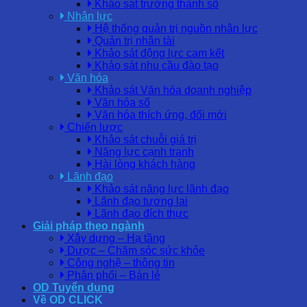
Khảo sát trưởng thành số
Nhân lực
Hệ thống quản trị nguồn nhân lực
Quản trị nhân tài
Khảo sát động lực cam kết
Khảo sát nhu cầu đào tạo
Văn hóa
Khảo sát Văn hóa doanh nghiệp
Văn hóa số
Văn hóa thích ứng, đổi mới
Chiến lược
Khảo sát chuỗi giá trị
Năng lực cạnh tranh
Hài lòng khách hàng
Lãnh đạo
Khảo sát năng lực lãnh đạo
Lãnh đạo tương lai
Lãnh đạo đích thực
Giải pháp theo ngành
Xây dựng – Hạ tầng
Dược – Chăm sóc sức khỏe
Công nghệ – thông tin
Phân phối – Bán lẻ
OD Tuyển dụng
Về OD CLICK