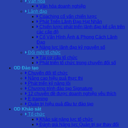
Văn hóa
Văn hóa doanh nghiệp
Lãnh đạo
Coaching cố vấn chiến lược
Phát Triển Lãnh Đạo Hạt Nhân
Chiến lược phát triển lãnh đạo kế cận trên
các cấp độ
Cố Vấn Hình Ảnh & Phong Cách Lãnh
Đạo
Năng lực lãnh đạo kỷ nguyên số
Đổi mới tổ chức
Tái cơ cấu tổ chức
Phát triển tổ chức trong chuyển đổi số
OD Đào tạo
Chuyển đổi tổ chức
Nâng cao hiệu quả thực thi
Phát triển kỹ năng lõi
Chương trình đào tạo Signature
12 chuyên đề được doanh nghiệp yêu thích
E-training
Quản trị hiệu quả đầu tư đào tạo
OD Khảo sát
Tổ chức
Khảo sát năng lực tổ chức
Đánh giá Năng lực Quản trị sự thay đổi