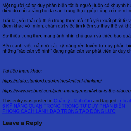
Một người có tư duy phản biện tốt là người luôn có khuynh hư
điều đó chỉ ra rằng họ đã sai. Trung thực giúp củng cố niềm t
Trái lại, với thái độ thiếu trung thực mà chủ yếu xuất phát 
điểm khác với mình, chấm dứt việc tìm kiếm sự thay thế và k
Sự thiếu trung thực mang ánh nhìn chủ quan và thiếu bao quát,
Bên cạnh việc nắm rõ các kỹ năng rèn luyện tư duy phản bi
những “rào cản vô hình” đang ngăn cản sự phát triển tư duy c
Tài liệu tham khảo:
https://plato.stanford.edu/entries/critical-thinking/
https://www.webmd.com/pain-management/what-is-the-placebo
This entry was posted in
Quản lý - lãnh đạo
and tagged
critica
6 KỸ NĂNG QUAN TRỌNG TRONG TƯ DUY PHẢN BIỆN
PHONG CÁCH LÃNH ĐẠO TRONG TẠO ĐỘNG LỰC
Leave a Reply