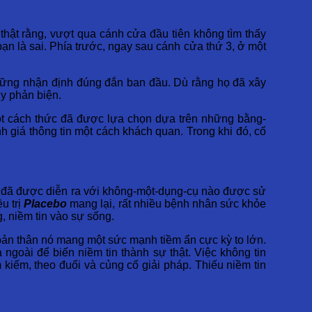
thật rằng, vượt qua cánh cửa đầu tiên không tìm thấy
n là sai. Phía trước, ngay sau cánh cửa thứ 3, ở một
 những nhận định đúng đắn ban đầu. Dù rằng họ đã xây
uy phản biện.
ỏ một cách thức đã được lựa chọn dựa trên những bằng-
h giá thông tin một cách khách quan. Trong khi đó, cố
ật đã được diễn ra với không-một-dụng-cụ nào được sử
u trị
Placebo
mang lại, rất nhiều bệnh nhân sức khỏe
g, niềm tin vào sự sống.
 bản thân nó mang một sức mạnh tiềm ẩn cực kỳ to lớn.
ngoài để biến niềm tin thành sự thật. Việc không tin
 kiếm, theo đuổi và củng cố giải pháp. Thiếu niềm tin