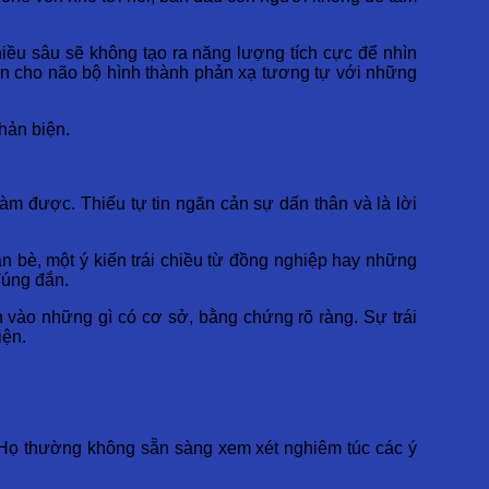
iều sâu sẽ không tạo ra năng lượng tích cực để nhìn
ến cho não bộ hình thành phản xạ tương tự với những
hản biện.
m được. Thiếu tự tin ngăn cản sự dấn thân và là lời
ạn bè, một ý kiến trái chiều từ đồng nghiệp hay những
đúng đắn.
tin vào những gì có cơ sở, bằng chứng rõ ràng. Sự trái
iện.
i. Họ thường không sẵn sàng xem xét nghiêm túc các ý