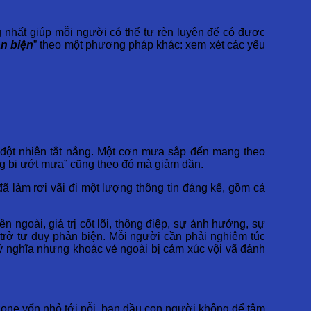
 nhất giúp mỗi người có thể tự rèn luyện để có được
n biện
” theo một phương pháp khác: xem xét các yếu
 đột nhiên tắt nắng. Một cơn mưa sắp đến mang theo
ng bị ướt mưa” cũng theo đó mà giảm dần.
ã làm rơi vãi đi một lượng thông tin đáng kể, gồm cả
 ngoài, giá trị cốt lõi, thông điệp, sự ảnh hưởng, sự
 trở tư duy phản biện. Mỗi người cần phải nghiêm túc
ó ý nghĩa nhưng khoác vẻ ngoài bị cảm xúc vội vã đánh
ozone vốn nhỏ tới nỗi, ban đầu con người không để tâm