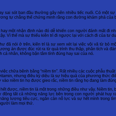
ay sai sót ban đầu thường gây nên nhiều tiếc nuối. Có một sự 
tương tự chẳng thể chứng minh rằng con đường khám phá của bạ
pháp hay một nhận định nào đó dễ khiến con người đánh mất đi
. Vì thế mà sự thiếu kiên trì đi ngược lại với cách đi của tư d
hư đã nói ở trên, kiên trì là sự xem xét lại việc vội vã từ b
ương án được đúc rút ra từ quá trình thu thập, phân tích và đán
nh cá nhân, không bận tâm tính đúng hay sai của nó.
 việc chữa bệnh bằng “niềm tin”. Rất nhiều các cuộc phẫu thu
 vitamin, nhưng điều kỳ diệu là sự hiệu quả của phương thức điề
hờ vào niềm tin họ được gieo rắc, niềm tin rằng họ đang làm đún
hết được, niềm tin là một trong những điều như vậy. Niềm tin,
 động tất cả những năng lực bên trong con người phát huy ra 
 năng lượng tiêu cực, ngăn cản nỗ lực và sự hết mình trong tìm
 người làm mọi thứ.