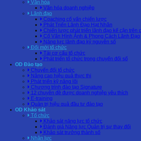
Văn hóa
Văn hóa doanh nghiệp
Lãnh đạo
Coaching cố vấn chiến lược
Phát Triển Lãnh Đạo Hạt Nhân
Chiến lược phát triển lãnh đạo kế cận trên 
Cố Vấn Hình Ảnh & Phong Cách Lãnh Đạo
Năng lực lãnh đạo kỷ nguyên số
Đổi mới tổ chức
Tái cơ cấu tổ chức
Phát triển tổ chức trong chuyển đổi số
OD Đào tạo
Chuyển đổi tổ chức
Nâng cao hiệu quả thực thi
Phát triển kỹ năng lõi
Chương trình đào tạo Signature
12 chuyên đề được doanh nghiệp yêu thích
E-training
Quản trị hiệu quả đầu tư đào tạo
OD Khảo sát
Tổ chức
Khảo sát năng lực tổ chức
Đánh giá Năng lực Quản trị sự thay đổi
Khảo sát trưởng thành số
Nhân lực