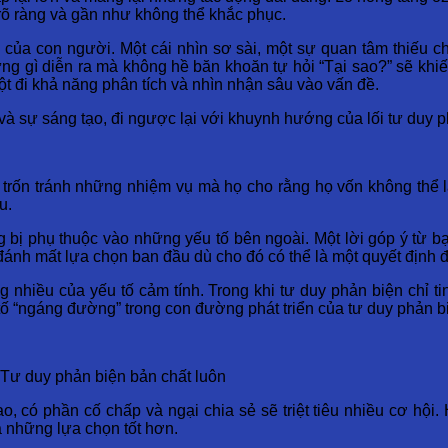
à rõ ràng và gần như không thể khắc phục.
của con người. Một cái nhìn sơ sài, một sự quan tâm thiếu ch
ng gì diễn ra mà không hề băn khoăn tự hỏi “Tại sao?” sẽ khi
hột đi khả năng phân tích và nhìn nhận sâu vào vấn đề.
và sự sáng tạo, đi ngược lại với khuynh hướng của lối tư duy p
trốn tránh những nhiệm vụ mà họ cho rằng họ vốn không thể là
u.
g bị phụ thuộc vào những yếu tố bên ngoài. Một lời góp ý từ b
 đánh mất lựa chọn ban đầu dù cho đó có thể là một quyết định 
ộng nhiều của yếu tố cảm tính. Trong khi tư duy phản biện chỉ 
 tố “ngáng đường” trong con đường phát triển của tư duy phản b
Tư duy phản biện bản chất luôn
o, có phần cố chấp và ngại chia sẻ sẽ triệt tiêu nhiều cơ hộ
ua những lựa chọn tốt hơn.