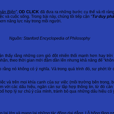
hản Biện
”
,
OD CLICK
đã đưa ra những bước cụ thể và rõ ràng
c và cuộc sống. Trong bài này, chúng tôi tiếp cận “
Tư duy phả
hơn năng lực này trong mỗi người.
Nguồn: Stanford Encyclopedia of Philosophy
n thấy rằng những cơn gió đột nhiên thổi mạnh hơn hay trời
nhận, theo thời gian mới đậm dần lên nhưng khả năng để “khô
ằng nó không có ý nghĩa. Và trong quá trình đó, sự phớt lờ đ
ệc và trên mọi khía cạnh của sự việc (môi trường bên trong, bên
m với các dấu hiệu, ngăn cản sự tập hợp thông tin, từ đó cản
ẩn bổ hợp lý sự chú ý của mình, tránh bỏ qua những dấu hiệu c
ặp lại lớn và mang lại những tác động dai dẳng. Lỗ hổng tầng 