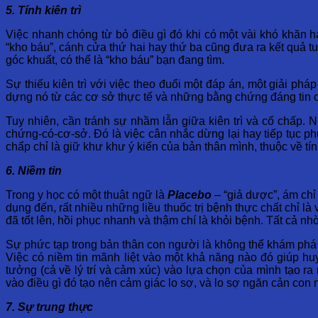
5. Tính kiên trì
Việc nhanh chóng từ bỏ điều gì đó khi có một vài khó khăn h
“kho báu”, cánh cửa thứ hai hay thứ ba cũng đưa ra kết quả 
góc khuất, có thể là “kho báu” bạn đang tìm.
Sự thiếu kiên trì với việc theo đuổi một đáp án, một giải 
dựng nó từ các cơ sở thực tế và những bằng chứng đáng tin cậy
Tuy nhiên, cần tránh sự nhầm lẫn giữa kiên trì và cố chấp. N
chứng-có-cơ-sở. Đó là việc cân nhắc dừng lại hay tiếp tục ph
chấp chỉ là giữ khư khư ý kiến của bản thân mình, thuộc về tí
6. Niềm tin
Trong y học có một thuật ngữ là
Placebo
– “giả dược”, ám chỉ
dụng đến, rất nhiều những liều thuốc trị bệnh thực chất chỉ là
đã tốt lên, hồi phục nhanh và thậm chí là khỏi bệnh. Tất cả n
Sự phức tạp trong bản thân con người là không thể khám phá 
Việc có niềm tin mãnh liệt vào một khả năng nào đó giúp huy
tưởng (cả về lý trí và cảm xúc) vào lựa chọn của mình tạo ra
vào điều gì đó tạo nên cảm giác lo sợ, và lo sợ ngăn cản con
7. Sự trung thực