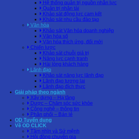
Hệ thống quản trị nguồn nhân lực
Quản trị nhân tài
Khảo sát động lực cam kết
Khảo sát nhu cầu đào tạo
Văn hóa
Khảo sát Văn hóa doanh nghiệp
Văn hóa số
Văn hóa thích ứng, đổi mới
Chiến lược
Khảo sát chuỗi giá trị
Năng lực cạnh tranh
Hài lòng khách hàng
Lãnh đạo
Khảo sát năng lực lãnh đạo
Lãnh đạo tương lai
Lãnh đạo đích thực
Giải pháp theo ngành
Xây dựng – Hạ tầng
Dược – Chăm sóc sức khỏe
Công nghệ – thông tin
Phân phối – Bán lẻ
OD Tuyển dụng
Về OD CLICK
Tầm nhìn và Sứ mệnh
Hội đồng chuyên gia