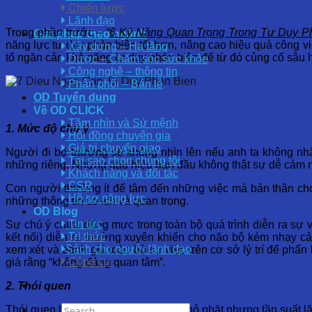
Chiến lược
Lãnh đạo
Trong phần trước –
“
6 Kỹ Năng Quan Trọng Trong Tư Duy P
Giải pháp theo ngành
năng lực tư duy phản biện tốt hơn, nâng cao hiệu quả công việ
Xây dựng – Hạ tầng
tố ngăn cản khả năng tư duy phản biện để từ đó củng cố sâu 
Dược – Chăm sóc sức khỏe
Công nghệ – thông tin
Phân phối – Bán lẻ
OD Tuyển dụng
Về OD CLICK
Tầm nhìn và Sứ mệnh
1. Mức độ chú ý
Hội đồng chuyên gia
Giá trị chuyển giao
Người đi bộ thường sẽ không nhìn lên nếu anh ta không nhậ
Tại sao chọn chúng tôi
những riêng. Những dấu hiệu ban đầu không thật sự dễ cảm 
Khách hàng và đối tác
CSR
Con người thường ít để tâm đến những việc mà bản thân cho r
Hồ sơ năng lực
những thông tin có ích và quan trọng.
OD Blog
Tin tức
Sự chú ý chưa đúng mực trong toàn bộ quá trình diễn ra sự vi
Tri thức
kết nối) diễn ra thường xuyên khiến cho não bộ kém nhạy cả
Sách cho người lãnh đạo
xem xét và đánh giá toàn bộ sự việc trên cơ sở lý trí để ph
Công cụ
giá rằng “không đáng quan tâm”.
2. Thói quen
Thói quen là những điều đơn giản, nhỏ nhặt nhưng tần suất l