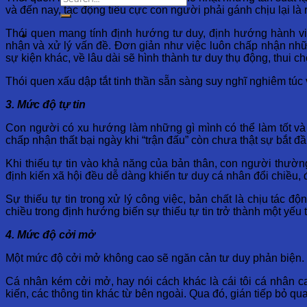
và đến nay, tác động tiêu cực con người phải gánh chịu lại l
Thói quen mang tính định hướng tư duy, định hướng hành vi 
nhận và xử lý vấn đề. Đơn giản như việc luôn chấp nhận nhữ
sự kiện khác, về lâu dài sẽ hình thành tư duy thụ động, thui c
Thói quen xấu dập tắt tinh thần sẵn sàng suy nghĩ nghiêm túc 
3. Mức độ tự tin
Con người có xu hướng làm những gì mình có thể làm tốt và 
chấp nhận thất bại ngày khi “trận đấu” còn chưa thật sự bắt đầ
Khi thiếu tự tin vào khả năng của bản thân, con người thườn
định kiến xã hội đều dễ dàng khiến tư duy cá nhân đổi chiều,
Sự thiếu tự tin trong xử lý công việc, bản chất là chịu tác đ
chiều trong định hướng biến sự thiếu tự tin trở thành một yếu
4. Mức độ cởi mở
Một mức độ cởi mở không cao sẽ ngăn cản tư duy phản biện. 
Cá nhân kém cởi mở, hay nói cách khác là cái tôi cá nhân ca
kiến, các thông tin khác từ bên ngoài. Qua đó, gián tiếp bỏ q