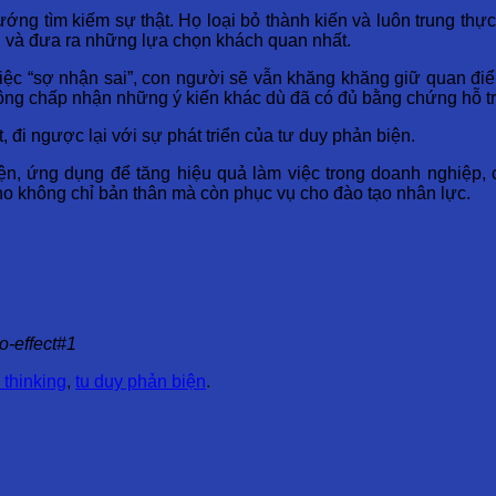
ớng tìm kiếm sự thật. Họ loại bỏ thành kiến và luôn trung thự
in và đưa ra những lựa chọn khách quan nhất.
từ việc “sợ nhận sai”, con người sẽ vẫn khăng khăng giữ quan đ
hông chấp nhận những ý kiến khác dù đã có đủ bằng chứng hỗ t
 đi ngược lại với sự phát triển của tư duy phản biện.
ện, ứng dụng để tăng hiệu quả làm việc trong doanh nghiệp, 
ho không chỉ bản thân mà còn phục vụ cho đào tạo nhân lực.
-effect#1
l thinking
,
tu duy phản biện
.