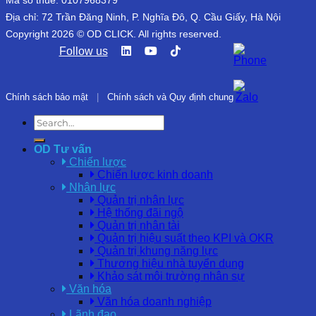
Mã số thuế: 0107968379
Địa chỉ: 72 Trần Đăng Ninh, P. Nghĩa Đô, Q. Cầu Giấy, Hà Nội
Copyright 2026 © OD CLICK. All rights reserved.
Follow us
Chính sách bảo mật
|
Chính sách và Quy định chung
OD Tư vấn
Chiến lược
Chiến lược kinh doanh
Nhân lực
Quản trị nhân lực
Hệ thống đãi ngộ
Quản trị nhân tài
Quản trị hiệu suất theo KPI và OKR
Quản trị khung năng lực
Thương hiệu nhà tuyển dụng
Khảo sát môi trường nhân sự
Văn hóa
Văn hóa doanh nghiệp
Lãnh đạo