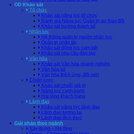
OD Khảo sát
Tổ chức
Khảo sát năng lực tổ chức
Đánh giá Năng lực Quản trị sự thay đổi
Khảo sát trưởng thành số
Nhân lực
Hệ thống quản trị nguồn nhân lực
Quản trị nhân tài
Khảo sát động lực cam kết
Khảo sát nhu cầu đào tạo
Văn hóa
Khảo sát Văn hóa doanh nghiệp
Văn hóa số
Văn hóa thích ứng, đổi mới
Chiến lược
Khảo sát chuỗi giá trị
Năng lực cạnh tranh
Hài lòng khách hàng
Lãnh đạo
Khảo sát năng lực lãnh đạo
Lãnh đạo tương lai
Lãnh đạo đích thực
Giải pháp theo ngành
Xây dựng – Hạ tầng
Dược – Chăm sóc sức khỏe