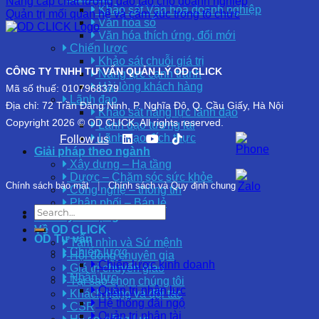
Nâng cấp chất lượng đào tạo cho doanh nghiệp
Khảo sát Văn hóa doanh nghiệp
Quản trị mối quan hệ và cảm xúc trong tổ chức
Văn hóa số
Văn hóa thích ứng, đổi mới
Chiến lược
Khảo sát chuỗi giá trị
CÔNG TY TNHH TƯ VẤN QUẢN LÝ OD CLICK
Năng lực cạnh tranh
Hài lòng khách hàng
Mã số thuế: 0107968379
Lãnh đạo
Địa chỉ: 72 Trần Đăng Ninh, P. Nghĩa Đô, Q. Cầu Giấy, Hà Nội
Khảo sát năng lực lãnh đạo
Copyright 2026 © OD CLICK. All rights reserved.
Lãnh đạo tương lai
Lãnh đạo đích thực
Follow us
Giải pháp theo ngành
Xây dựng – Hạ tầng
Dược – Chăm sóc sức khỏe
Chính sách bảo mật
|
Chính sách và Quy định chung
Công nghệ – thông tin
Phân phối – Bán lẻ
OD Tuyển dụng
Về OD CLICK
OD Tư vấn
Tầm nhìn và Sứ mệnh
Chiến lược
Hội đồng chuyên gia
Chiến lược kinh doanh
Giá trị chuyển giao
Nhân lực
Tại sao chọn chúng tôi
Quản trị nhân lực
Khách hàng và đối tác
Hệ thống đãi ngộ
CSR
Quản trị nhân tài