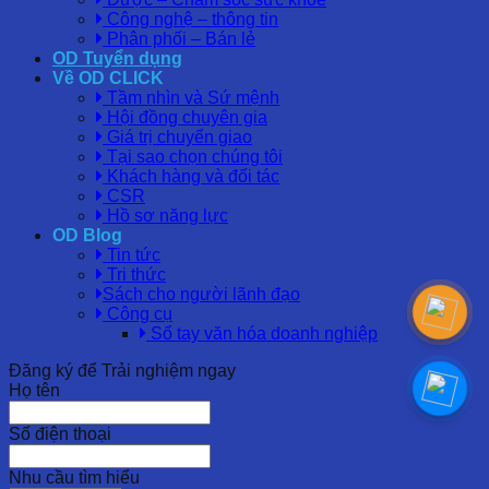
Công nghệ – thông tin
Phân phối – Bán lẻ
OD Tuyển dụng
Về OD CLICK
Tầm nhìn và Sứ mệnh
Hội đồng chuyên gia
Giá trị chuyển giao
Tại sao chọn chúng tôi
Khách hàng và đối tác
CSR
Hồ sơ năng lực
OD Blog
Tin tức
Tri thức
Sách cho người lãnh đạo
Công cụ
Sổ tay văn hóa doanh nghiệp
Đăng ký để Trải nghiệm ngay
Họ tên
Số điện thoại
Nhu cầu tìm hiểu