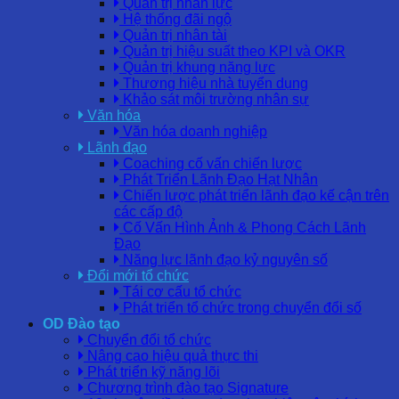
Quản trị nhân lực
Hệ thống đãi ngộ
Quản trị nhân tài
Quản trị hiệu suất theo KPI và OKR
Quản trị khung năng lực
Thương hiệu nhà tuyển dụng
Khảo sát môi trường nhân sự
Văn hóa
Văn hóa doanh nghiệp
Lãnh đạo
Coaching cố vấn chiến lược
Phát Triển Lãnh Đạo Hạt Nhân
Chiến lược phát triển lãnh đạo kế cận trên
các cấp độ
Cố Vấn Hình Ảnh & Phong Cách Lãnh
Đạo
Năng lực lãnh đạo kỷ nguyên số
Đổi mới tổ chức
Tái cơ cấu tổ chức
Phát triển tổ chức trong chuyển đổi số
OD Đào tạo
Chuyển đổi tổ chức
Nâng cao hiệu quả thực thi
Phát triển kỹ năng lõi
Chương trình đào tạo Signature