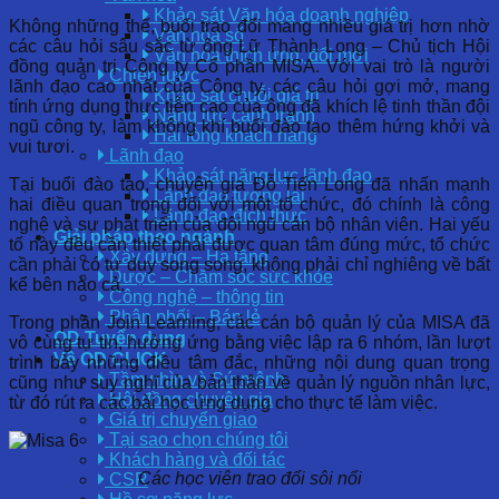
Khảo sát Văn hóa doanh nghiệp
Không những thế, buổi trao đổi mang nhiều giá trị hơn nhờ
Văn hóa số
các câu hỏi sâu sắc từ ông Lữ Thành Long – Chủ tịch Hội
Văn hóa thích ứng, đổi mới
đồng quản trị Công ty Cổ phần MISA. Với vai trò là người
Chiến lược
lãnh đạo cao nhất của Công ty, các câu hỏi gợi mở, mang
Khảo sát chuỗi giá trị
tính ứng dụng thực tiễn cao của ông đã khích lệ tinh thần đội
Năng lực cạnh tranh
ngũ công ty, làm không khí buổi đào tạo thêm hứng khởi và
Hài lòng khách hàng
vui tươi.
Lãnh đạo
Khảo sát năng lực lãnh đạo
Tại buổi đào tạo, chuyên gia Đỗ Tiến Long đã nhấn mạnh
Lãnh đạo tương lai
hai điều quan trọng đối với một tổ chức, đó chính là công
Lãnh đạo đích thực
nghệ và sự phát triển của đội ngũ cán bộ nhân viên. Hai yếu
Giải pháp theo ngành
tố này đều cần thiết phải được quan tâm đúng mức, tổ chức
Xây dựng – Hạ tầng
cần phải có tư duy song song, không phải chỉ nghiêng về bất
Dược – Chăm sóc sức khỏe
kể bên nào cả.
Công nghệ – thông tin
Phân phối – Bán lẻ
Trong phần Join Learning, các cán bộ quản lý của MISA đã
OD Tuyển dụng
vô cùng tự tin, hưởng ứng bằng việc lập ra 6 nhóm, lần lượt
Về OD CLICK
trình bày những điều tâm đắc, những nội dung quan trọng
Tầm nhìn và Sứ mệnh
cũng như suy nghĩ của bản thân về quản lý nguồn nhân lực,
Hội đồng chuyên gia
từ đó rút ra các bài học ứng dụng cho thực tế làm việc.
Giá trị chuyển giao
Tại sao chọn chúng tôi
Khách hàng và đối tác
Các học viên trao đổi sôi nổi
CSR