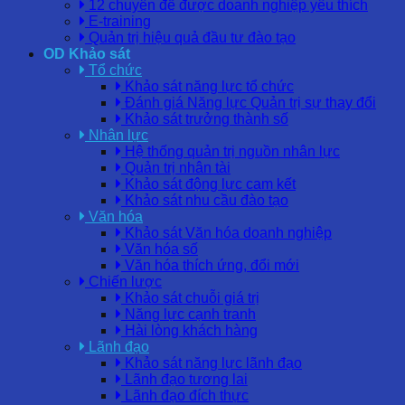
12 chuyên đề được doanh nghiệp yêu thích
E-training
Quản trị hiệu quả đầu tư đào tạo
OD Khảo sát
Tổ chức
Khảo sát năng lực tổ chức
Đánh giá Năng lực Quản trị sự thay đổi
Khảo sát trưởng thành số
Nhân lực
Hệ thống quản trị nguồn nhân lực
Quản trị nhân tài
Khảo sát động lực cam kết
Khảo sát nhu cầu đào tạo
Văn hóa
Khảo sát Văn hóa doanh nghiệp
Văn hóa số
Văn hóa thích ứng, đổi mới
Chiến lược
Khảo sát chuỗi giá trị
Năng lực cạnh tranh
Hài lòng khách hàng
Lãnh đạo
Khảo sát năng lực lãnh đạo
Lãnh đạo tương lai
Lãnh đạo đích thực