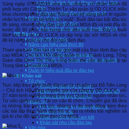
Cố Vấn Hình Ảnh & Phong Cách Lãnh
Sáng ngày 07/02/2018 vừa qua, công ty cổ phần MISA đã
Đạo
phối hợp với Công ty TNHH Tư vấn quản lý OD CLICK triển
Năng lực lãnh đạo kỷ nguyên số
khai chương trình đào tạo:“Nâng cao kỹ năng quản trị nguồn
Đổi mới tổ chức
nhân lực cho cán bộ khối sản xuất”. Buổi đào tạo bắt đầu lúc
Tái cơ cấu tổ chức
8h sáng, nhưng đông đảo cán bộ của MISA đã có mặt đầy đủ
Phát triển tổ chức trong chuyển đổi số
trước đó 30 phút, hào hứng chờ đón buổi học. Đây là buổi
OD Đào tạo
đào tạo thứ hai O
D CLICK có dịp hợp tác với MISA về chủ
Chuyển đổi tổ chức
đề kỹ năng quản lý cho đội ngũ lãnh đạo.
Nâng cao hiệu quả thực thi
Phát triển kỹ năng lõi
Tham gia buổi đào tạo có sự góp mặt của Ban lãnh đạo cấp
Chương trình đào tạo Signature
cao MISA: Chủ tịch Hội đồng quản trị Lữ Thành Long, Tổng
12 chuyên đề được doanh nghiệp yêu thích
Giám đốc Đinh Thị Thúy cùng toàn thể cán bộ quản lý tại
E-training
Trung tâm sản xuất của MISA.
Quản trị hiệu quả đầu tư đào tạo
OD Khảo sát
Tổ chức
Trực tiếp thực hiện buổi đào tạo là chuyên gia Đỗ Tiến Long
Khảo sát năng lực tổ chức
– Chủ tịch Hội đồng chuyên gia của công ty OD CLICK, với
Đánh giá Năng lực Quản trị sự thay đổi
27 năm kinh nghiệm trong lĩnh vực Quản trị nguồn nhân lực,
Khảo sát trưởng thành số
Tư vấn chiến lược, Tái cơ cấu tổ chức. Chuyên gia đã đưa
Nhân lực
ra những bài học bổ ích, những ví dụ sinh động kèm theo
Hệ thống quản trị nguồn nhân lực
các bài tập thực hành đầy thú vị, tạo ra nhiều trải nghiệm và
Quản trị nhân tài
giá trị cho đội ngũ lãnh đạo của MISA.
Khảo sát động lực cam kết
Khảo sát nhu cầu đào tạo
Văn hóa