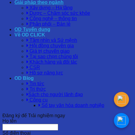
Giải pháp theo ngành
Xây dựng – Hạ tầng
Dược – Chăm sóc sức khỏe
Công nghệ – thông tin
Phân phối – Bán lẻ
OD Tuyển dụng
Về OD CLICK
Tầm nhìn và Sứ mệnh
Hội đồng chuyên gia
Giá trị chuyển giao
Tại sao chọn chúng tôi
Khách hàng và đối tác
CSR
Hồ sơ năng lực
OD Blog
Tin tức
Tri thức
Sách cho người lãnh đạo
Công cụ
Sổ tay văn hóa doanh nghiệp
Đăng ký để Trải nghiệm ngay
Họ tên
Số điện thoại