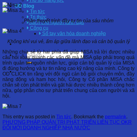
Hồ sơ năng lực
OD Blog
Tin tức
Tri thức
Phần thuyết trình đầy tự tin của sáu nhóm
Sách cho người lãnh đạo
Công cụ
Sổ tay văn hóa doanh nghiệp
Không khí vui vẻ, ấm áp giữa lãnh đạo và cán bộ quản lý
Những chia sẻ từ hai phía đã giúp MISA trả lời được nhiều
câu hỏi xoay quanh các vấn đề mà MISA gặp phải trong quá
trình quản trị nguồn nhân lực, giúp cán bộ quản lý của MISA
đi đúng hướng và tự tin nâng cao kỹ năng của mình. Công ty
OD CLICK tin rằng với đội ngũ cán bộ giỏi chuyên môn, đầy
năng động và ham học hỏi, Công ty Cổ phần MISA chắc
chắn sẽ còn phát triển và gặt hái được nhiều thành công hơn
nữa, góp phần cho sự phát triển chung của con người và xã
hội.
This entry was posted in
Tin tức
. Bookmark the
permalink
.
PHƯƠNG PHÁP QUẢN TRỊ PHÁT TRIỂN LIÊN TỤC OKR
ĐỔI MỚI DOANH NGHIỆP NHÀ NƯỚC