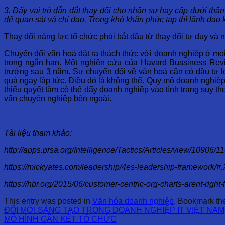
3. Đẩy vai trò dẫn dắt thay đổi cho nhân sự hay cấp dưới thân
để quan sát và chỉ đạo. Trong khó khăn phức tạp thì lãnh đạo k
Thay đổi năng lực tổ chức phải bắt đầu từ thay đổi tư duy và
Chuyển đổi văn hoá đặt ra thách thức với doanh nghiệp ở mọi 
trong ngắn hạn. Một nghiên cứu của Havard Bussiness Revi
trưởng sau 3 năm. Sự chuyển đổi về văn hoá cần có đầu tư lớ
quả ngay lập tức. Điều đó là không thể. Quy mô doanh nghiệp
thiếu quyết tâm có thể đẩy doanh nghiệp vào tình trạng suy t
vấn chuyên nghiệp bên ngoài.
Tài liệu tham khảo:
http://apps.prsa.org/Intelligence/Tactics/Articles/view/1
https://mickyates.com/leadership/4es-leadership-framework
https://hbr.org/2015/06/customer-centric-org-charts-arent-righ
This entry was posted in
Văn hóa doanh nghiệp
. Bookmark t
ĐỔI MỚI SÁNG TẠO TRONG DOANH NGHIỆP IT VIỆT NAM
MÔ HÌNH GẮN KẾT TỔ CHỨC