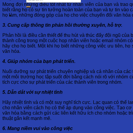
Mong đợi những điều tốt nhất từ ​​nhân viên của bạn và trao
biết rằng họ có sự tin tưởng hoàn toàn của bạn và tự tin vào
họ làm, những đóng góp của họ cho việc chuyển đổi văn hóa 
3. Cung
cấp
thông
tin
phản
hồi
thường
xuyên
,
hỗ
trợ
.
Phản hồi là điều cần thiết để thu hút và thúc đẩy đội ngũ của
thành công trong một cuộc họp nhân viên hoặc email nhóm có t
hãy cho họ biết. Một khi họ biết những công việc ưu tiên, họ 
văn hóa.
4. Giúp
nhóm
của
bạn
phát
triển
.
Nuôi dưỡng sự phát triển chuyên nghiệp và cá nhân của các t
một môi trường học tập suốt đời bằng cách nói rõ với nhóm 
tích cực cho sự phát triển của các thành viên trong nhóm.
5. Dẫn
dắt
với
sự
nhiệt
tình
Hãy nhiệt tình và có một suy nghĩ tích cực. Lạc quan có thể 
cho nhân viên cách họ có thể áp dụng vào công việc. Tạo cơ
văn hóa bằng cách gửi các liên kết hữu ích cho nhóm hoặc tr
thuật gắn kết mạnh mẽ.
6. Mang
niềm
vui
vào
công
việc