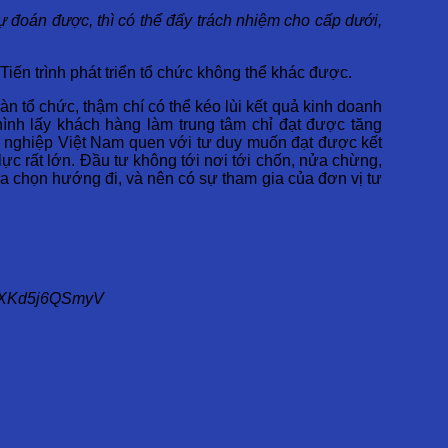
dự đoán được, thì có thể đẩy trách nhiệm cho cấp dưới,
Tiến trình phát triển tổ chức không thể khác được.
n tổ chức, thậm chí có thể kéo lùi kết quả kinh doanh
ình lấy khách hàng làm trung tâm chỉ đạt được tăng
nh nghiệp Việt Nam quen với tư duy muốn đạt được kết
ực rất lớn. Đầu tư không tới nơi tới chốn, nửa chừng,
ựa chọn hướng đi, và nên có sự tham gia của đơn vị tư
r#.XKd5j6QSmyV