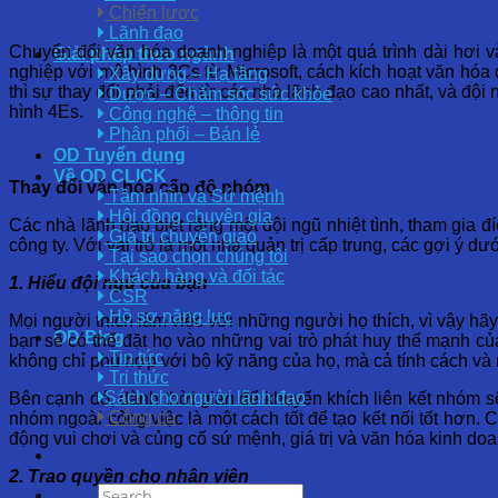
Chiến lược
Lãnh đạo
Chuyển đổi văn hóa doanh nghiệp là một quá trình dài hơi v
Giải pháp theo ngành
nghiệp với mô hình 3Cs từ Microsoft, cách kích hoạt văn hóa 
Xây dựng – Hạ tầng
thì sự thay đổi phải đến từ các nhà lãnh đạo cao nhất, và độ
Dược – Chăm sóc sức khỏe
hình 4Es.
Công nghệ – thông tin
Phân phối – Bán lẻ
OD Tuyển dụng
Về OD CLICK
Thay
đổi
văn
hóa
cấp
độ
nhóm
Tầm nhìn và Sứ mệnh
Hội đồng chuyên gia
Các nhà lãnh đạo biết rằng một đội ngũ nhiệt tình, tham gia 
Giá trị chuyển giao
công ty. Với vai trò là một nhà quản trị cấp trung, các gợi ý 
Tại sao chọn chúng tôi
Khách hàng và đối tác
1. Hiểu
đội
ngũ
của
bạn
CSR
Hồ sơ năng lực
Mọi người thích làm việc với những người họ thích, vì vậy hã
OD Blog
bạn sẽ có thể đặt họ vào những vai trò phát huy thế mạnh củ
Tin tức
không chỉ phù hợp với bộ kỹ năng của họ, mà cả tính cách và
Tri thức
Sách cho người lãnh đạo
Bên cạnh đó, dành thời gian để khuyến khích liên kết nhóm sẽ
Công cụ
nhóm ngoài công việc là một cách tốt để tạo kết nối tốt hơn. C
động vui chơi và củng cố sứ mệnh, giá trị và văn hóa kinh do
2. Trao
quyền
cho
nhân
viên