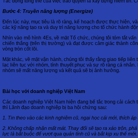
Tác động tổng thể của việc trao quyền là xây dựng niềm tin. C
Bước
4:
T
ruyền
năng
lượng
(
Energize
)
Đến lúc này, mục tiêu là rõ ràng, kế hoạch được thực hiện, v
các kỹ năng tạo ra và duy trì năng lượng cho tổ chức hành độ
Nhìn vào mô hình 4Es, về mặt Tổ chức, chúng tôi tóm tắt vấn 
chiến thắng (trên thị trường) và đạt được cảm giác thành c
vòng tròn cốt lõi.
Mặt khác, về mặt vận hành, chúng tôi thấy rằng giao tiếp liên 
lạc liên tục với nhóm, tính thuyết phục và sự rõ ràng cá nhân
nhóm sẽ mất năng lượng và kết quả sẽ bị ảnh hưởng.
Bài
học
với
doanh
nghiệp
Việt
Nam
Các doanh nghiệp Việt Nam hiện đang bế tắc trong cải cách t
thì Lãnh đạo doanh nghiệp bị ba hội chứng sau:
1. Tin theo vào các kinh nghiệm cũ, ngại học cái mới, thích áp 
2. Không chấp nhận mất mát. Thay đổi sẽ tạo ra xáo trộn, phá v
lực là bắt buộc để vượt qua quán tính cũ và bắt kịp xu thế mới.