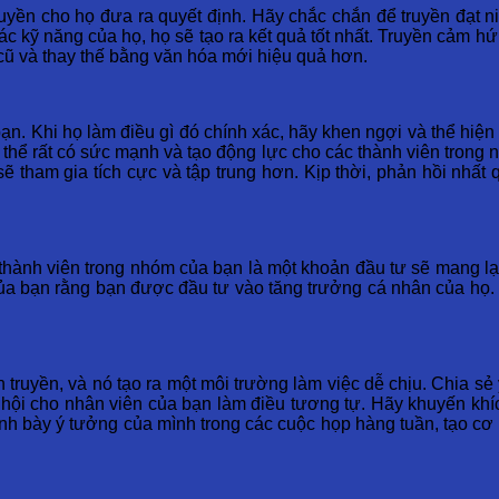
 quyền cho họ đưa ra quyết định. Hãy chắc chắn để truyền đạt 
 các kỹ năng của họ, họ sẽ tạo ra kết quả tốt nhất. Truyền cảm 
cũ và thay thế bằng văn hóa mới hiệu quả hơn.
 bạn. Khi họ làm điều gì đó chính xác, hãy khen ngợi và thể hi
hể rất có sức mạnh và tạo động lực cho các thành viên trong nh
sẽ tham gia tích cực và tập trung hơn. Kịp thời, phản hồi nhất 
hành viên trong nhóm của bạn là một khoản đầu tư sẽ mang lại 
của bạn rằng bạn được đầu tư vào tăng trưởng cá nhân của họ.
lan truyền, và nó tạo ra một môi trường làm việc dễ chịu. Chia 
 hội cho nhân viên của bạn làm điều tương tự. Hãy khuyến khí
ình bày ý tưởng của mình trong các cuộc họp hàng tuần, tạo cơ