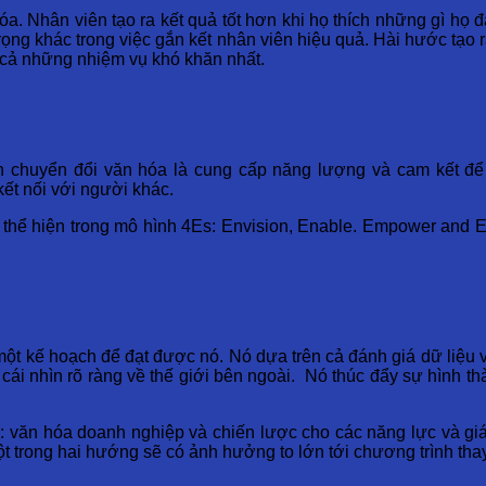
a. Nhân viên tạo ra kết quả tốt hơn khi họ thích những gì họ
trọng khác trong việc gắn kết nhân viên hiệu quả. Hài hước tạo
 cả những nhiệm vụ khó khăn nhất.
ình chuyển đổi văn hóa là cung cấp năng lượng và cam kết để
kết nối với người khác.
thể hiện trong mô hình 4Es: Envision, Enable. Empower and Ene
ột kế hoạch để đạt được nó. Nó dựa trên cả đánh giá dữ liệu và
 cái nhìn rõ ràng về thế giới bên ngoài. Nó thúc đẩy sự hình
ố: văn hóa doanh nghiệp và chiến lược cho các năng lực và giá
t trong hai hướng sẽ có ảnh hưởng to lớn tới chương trình tha