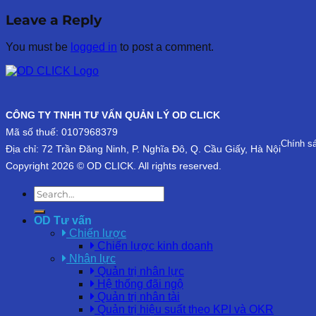
Leave a Reply
You must be
logged in
to post a comment.
CÔNG TY TNHH TƯ VẤN QUẢN LÝ OD CLICK
Mã số thuế: 0107968379
Chính s
Địa chỉ: 72 Trần Đăng Ninh, P. Nghĩa Đô, Q. Cầu Giấy, Hà Nội
Copyright 2026 © OD CLICK. All rights reserved.
OD Tư vấn
Chiến lược
Chiến lược kinh doanh
Nhân lực
Quản trị nhân lực
Hệ thống đãi ngộ
Quản trị nhân tài
Quản trị hiệu suất theo KPI và OKR