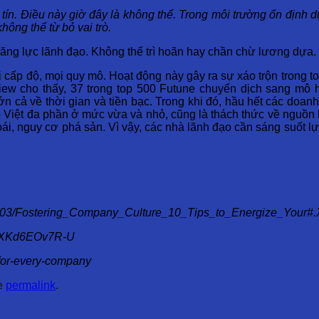
 tín. Điều này giờ đây là không thể. Trong môi trường ổn định 
hông thể từ bỏ vai trò.
 năng lực lãnh đạo. Không thể trì hoãn hay chần chừ lương dựa.
cấp độ, mọi quy mô. Hoạt động này gây ra sự xáo trộn trong toà
ew cho thấy, 37 trong top 500 Futune chuyển dịch sang mô h
n cả về thời gian và tiền bạc. Trong khi đó, hầu hết các doa
 Việt đa phần ở mức vừa và nhỏ, cũng là thách thức về nguồn l
hoái, nguy cơ phá sản. Vì vậy, các nhà lãnh đạo cần sáng suốt l
0906/1103/Fostering_Company_Culture_10_Tips_to_Energize_You
/#.XKd6EOv7R-U
t-for-every-company
he
permalink
.