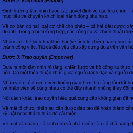
Bước
2:
Kích
hoạt
(
Enable
)
Định hướng tầm nhìn buộc các quyết định về các lựa chọn – 
mục tiêu và khuyến khích loại hành động phù hợp.
Về cơ bản có hai loại cơ chế cho phép – cả hai đều được x
doanh. Trong mọi trường hợp, các công cụ và chiến thuật đư
Nhóm cơ chế kích hoạt thứ hai (về tính tổ chức) bao gồm cá
thành công việc. Tất cả đều yêu cầu xây dựng dựa trên văn hó
Bước
3:
Trao
quyền
(
Empower
)
Đưa ra một tầm nhìn rõ ràng, chiến lược và bộ công cụ thực 
hóa. Có một thỏa thuận khác giữa người lãnh đạo và người đi
Nhân viên có được nhiều không gian hơn, họ càng làm tốt hơ
và nhân viên sẽ cùng nhau có thể đẩy nhanh những thay đổi m
Nói cách khác, trao quyền hiệu quả cung cấp không gian để ho
Về mặt tổ chức, nhân sự cần được đào tạo để hoàn thành công
kỷ luật hoặc thách thức để cải thiện.
Về mặt vận hành, cả lãnh đạo và nhân viên cần có khả năng đo 