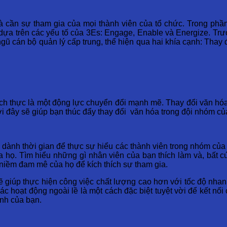
à cần sự tham gia của mọi thành viên của tổ chức. Trong phần
dựa trên các yếu tố của 3Es: Engage, Enable và Energize. Trướ
i ngũ cán bộ quản lý cấp trung, thể hiện qua hai khía cạnh: Th
đích thực là một động lực chuyển đổi mạnh mẽ. Thay đổi văn hó
dưới đây sẽ giúp bạn thúc đẩy thay đổi văn hóa trong đội nhóm củ
y dành thời gian để thực sự hiểu các thành viên trong nhóm củ
a họ. Tìm hiểu những gì nhân viên của bạn thích làm và, bất c
 niềm đam mê của họ để kích thích sự tham gia.
 giúp thực hiện công việc chất lượng cao hơn với tốc độ nhanh
ác hoạt động ngoài lề là một cách đặc biệt tuyệt vời để kết nối
anh của bạn.