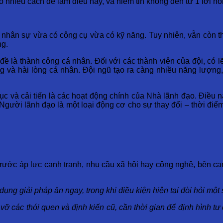
ó nhiều cách để làm điều này, và niềm tin không đến từ 1 lời nó
à nhân sự vừa có công cụ vừa có kỹ năng. Tuy nhiên, vẫn còn thi
ng.
đề là thành công cá nhân. Đối với các thành viên của đội, có l
ông và hài lòng cá nhân. Đội ngũ tạo ra càng nhiều năng lượn
tục và cải tiến là các hoạt động chính của Nhà lãnh đạo. Điều n
. Người lãnh đạo là một loại động cơ cho sự thay đổi – thời đi
rước áp lực cạnh tranh, nhu cầu xã hội hay công nghệ, bên cạn
dụng giải pháp ăn ngay, trong khi điều kiện hiện tại đòi hỏi một 
ỡ các thói quen và định kiến cũ, cần thời gian để định hình tư 