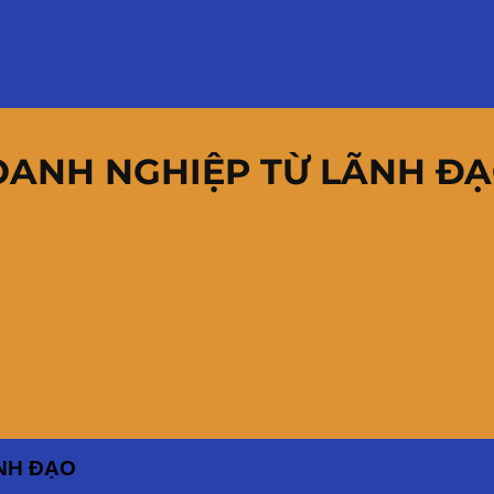
OANH NGHIỆP TỪ LÃNH Đ
NH ĐẠO