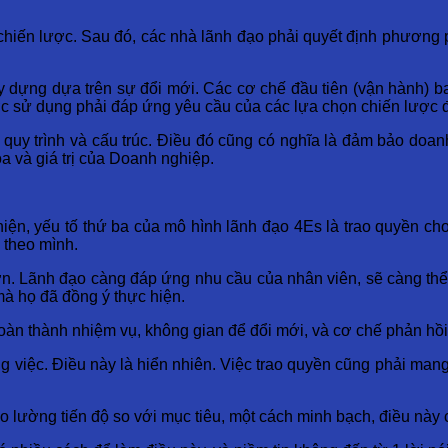
chiến lược. Sau đó, các nhà lãnh đạo phải quyết định phương
ây dựng dựa trên sự đổi mới. Các cơ chế đầu tiên (vận hành)
ợc sử dụng phải đáp ứng yêu cầu của các lựa chọn chiến lược 
c quy trình và cấu trúc. Điều đó cũng có nghĩa là đảm bảo do
a và giá trị của Doanh nghiệp.
hiện, yếu tố thứ ba của mô hình lãnh đạo 4Es là trao quyền c
 theo mình.
n. Lãnh đạo càng đáp ứng nhu cầu của nhân viên, sẽ càng thể
à họ đã đồng ý thực hiện.
àn thành nhiệm vụ, không gian để đổi mới, và cơ chế phản hồi đ
 việc. Điều này là hiển nhiên. Việc trao quyền cũng phải mang
lường tiến độ so với mục tiêu, một cách minh bạch, điều này cũn