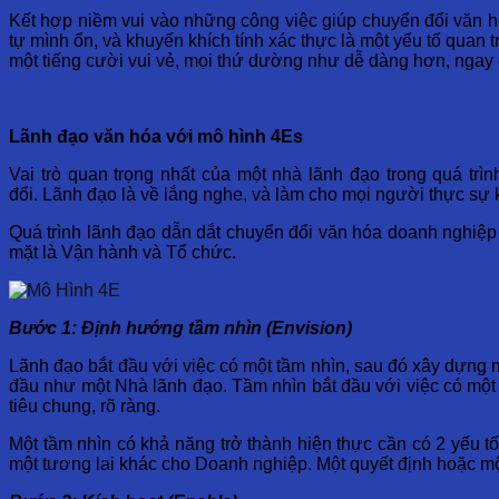
Kết hợp niềm vui vào những công việc giúp chuyển đổi văn hó
tự mình ổn, và khuyến khích tính xác thực là một yếu tố quan 
một tiếng cười vui vẻ, mọi thứ dường như dễ dàng hơn, ngay
Lãnh
đạo
văn
hóa
với
mô
hình
4
Es
Vai trò quan trọng nhất của một nhà lãnh đạo trong quá tr
đổi. Lãnh đạo là về lắng nghe, và làm cho mọi người thực sự 
Quá trình lãnh đạo dẫn dắt chuyển đổi văn hóa doanh nghiệp 
mặt là Vận hành và Tổ chức.
Bước
1:
Định
hướng
tầm
nhìn
(
Envision
)
Lãnh đạo bắt đầu với việc có một tầm nhìn, sau đó xây dựng m
đầu như một Nhà lãnh đạo. Tầm nhìn bắt đầu với việc có một
tiêu chung, rõ ràng.
Một tầm nhìn có khả năng trở thành hiện thực cần có 2 yếu t
một tương lai khác cho Doanh nghiệp. Một quyết định hoặc mộ