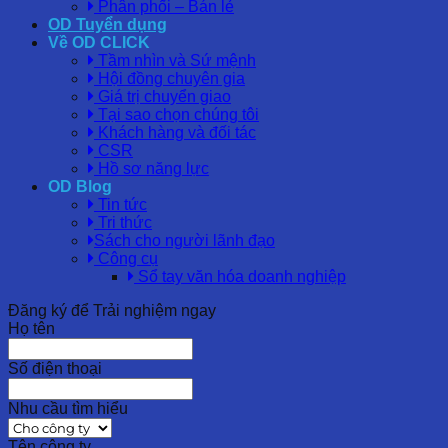
Phân phối – Bán lẻ
OD Tuyển dụng
Về OD CLICK
Tầm nhìn và Sứ mệnh
Hội đồng chuyên gia
Giá trị chuyển giao
Tại sao chọn chúng tôi
Khách hàng và đối tác
CSR
Hồ sơ năng lực
OD Blog
Tin tức
Tri thức
Sách cho người lãnh đạo
Công cụ
Sổ tay văn hóa doanh nghiệp
Đăng ký để Trải nghiệm ngay
Họ tên
Số điện thoại
Nhu cầu tìm hiểu
Tên công ty