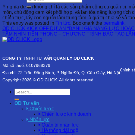
Ý nghĩa dự án không chỉ là các sản phẩm công cụ quản trị, mà 
môn, chủ động cam kết phối hợp, và lan tỏa năng lượng tích cự
chính trực, lấy con người làm trung tâm là giá trị chia sẻ và tạo
This entry was posted in
Tin tức
. Bookmark the
permalink
.
OD CLICK KICK OFF DỰ ÁN “ĐÁNH GIÁ NĂNG LỰC HOẠC
TẦM NHÌN TIÊN PHONG – CHƯƠNG TRÌNH ĐÀO TẠO LÃN
CÔNG TY TNHH TƯ VẤN QUẢN LÝ OD CLICK
Mã số thuế: 0107968379
Chính s
Địa chỉ: 72 Trần Đăng Ninh, P. Nghĩa Đô, Q. Cầu Giấy, Hà Nội
Copyright 2026 © OD CLICK. All rights reserved.
OD Tư vấn
Chiến lược
Chiến lược kinh doanh
Nhân lực
Quản trị nhân lực
Hệ thống đãi ngộ