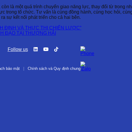
còn là một quá trình chuyển giao năng lực, thay đổi từ trong n
c trong tổ chức. Tư vấn là cùng đồng hành, cùng học hỏi, cùng 
 ra sự kết nối phát triển cho cả hai bên.
H ĐỊNH VÀ THỰC THI CHIẾN LƯỢC”
H ĐẠO TẠI THƯỢNG HẢI
Follow us
ách bảo mật
|
Chính sách và Quy định chung