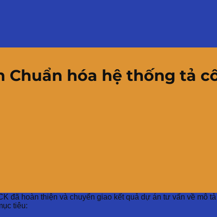
n Chuẩn hóa hệ thống tả cô
CK đã hoàn thiện và chuyển giao kết quả dự án tư vấn về mô t
mục tiêu: