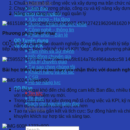
Chuẩn hóa mô tả công việc và xây dựng ma trận chức n
Chiến lược
Chuyển giao phương pháp, công cụ và kỹ năng xây dựn
Lãnh đạo
Nâng cao năng lực đội ngũ quản lý
Giải pháp theo ngành
Xây dựng – Hạ tầng
Dược – Chăm sóc sức khỏe
Công nghệ – thông tin
Phương pháp triển khai:
Phân phối – Bán lẻ
OD Tuyển dụng
OD CLICK và lãnh đạo doanh nghiệp đồng điệu về triết lý tiếp c
Về OD CLICK
tiếp xây dựng. Bởi, một bộ chỉ số KPI “đẹp”, đúng phương ph
Tầm nhìn và Sứ mệnh
Hội đồng chuyên gia
Giá trị chuyển giao
Tại sao chọn chúng tôi
Bài học triển khai và sự thay đổi nhận thức với doanh ngh
Khách hàng và đối tác
CSR
Hồ sơ năng lực
OD Blog
Từ chỗ ngại khó đến chủ động cam kết: Ban đầu, nhiều th
Tin tức
với những nhiệm vụ mới.
Tri thức
Trong quá trình tự xây dựng mô tả công việc và KPI, kỹ 
Sách cho người lãnh đạo
nắm được ưu tiên công việc tốt hơn
Công cụ
Tạo ra văn hóa gắn kết và tích cực: Sự đồng hành và chia
khuyến khích sự hợp tác và sáng tạo.