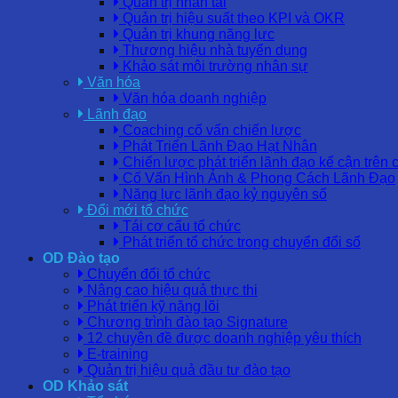
Quản trị nhân tài
Quản trị hiệu suất theo KPI và OKR
Quản trị khung năng lực
Thương hiệu nhà tuyển dụng
Khảo sát môi trường nhân sự
Văn hóa
Văn hóa doanh nghiệp
Lãnh đạo
Coaching cố vấn chiến lược
Phát Triển Lãnh Đạo Hạt Nhân
Chiến lược phát triển lãnh đạo kế cận trên 
Cố Vấn Hình Ảnh & Phong Cách Lãnh Đạo
Năng lực lãnh đạo kỷ nguyên số
Đổi mới tổ chức
Tái cơ cấu tổ chức
Phát triển tổ chức trong chuyển đổi số
OD Đào tạo
Chuyển đổi tổ chức
Nâng cao hiệu quả thực thi
Phát triển kỹ năng lõi
Chương trình đào tạo Signature
12 chuyên đề được doanh nghiệp yêu thích
E-training
Quản trị hiệu quả đầu tư đào tạo
OD Khảo sát