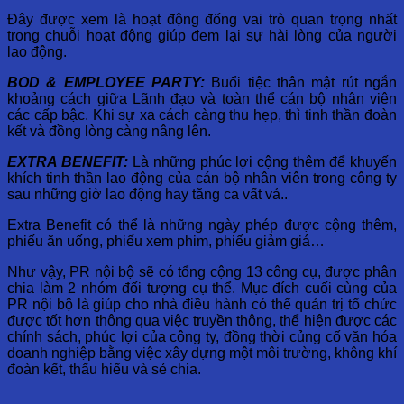
Đây được xem là hoạt động đống vai trò quan trọng nhất
trong chuỗi hoạt động giúp đem lại sự hài lòng của người
lao động.
BOD & EMPLOYEE PARTY:
Buổi tiệc thân mật rút ngắn
khoảng cách giữa Lãnh đạo và toàn thể cán bộ nhân viên
các cấp bậc. Khi sự xa cách càng thu hẹp, thì tinh thần đoàn
kết và đồng lòng càng nâng lên.
EXTRA BENEFIT:
Là những phúc lợi cộng thêm để khuyến
khích tinh thần lao động của cán bộ nhân viên trong công ty
sau những giờ lao động hay tăng ca vất vả..
Extra Benefit có thể là những ngày phép được cộng thêm,
phiếu ăn uống, phiếu xem phim, phiếu giảm giá…
Như vậy, PR nội bộ sẽ có tổng cộng 13 công cụ, được phân
chia làm 2 nhóm đối tượng cụ thể. Mục đích cuối cùng của
PR nội bộ là giúp cho nhà điều hành có thể quản trị tổ chức
được tốt hơn thông qua việc truyền thông, thể hiện được các
chính sách, phúc lợi của công ty, đồng thời củng cố văn hóa
doanh nghiệp bằng việc xây dựng một môi trường, không khí
đoàn kết, thấu hiểu và sẻ chia.