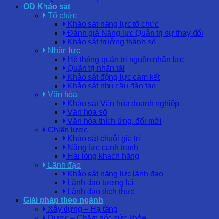
OD Khảo sát
Tổ chức
Khảo sát năng lực tổ chức
Đánh giá Năng lực Quản trị sự thay đổi
Khảo sát trưởng thành số
Nhân lực
Hệ thống quản trị nguồn nhân lực
Quản trị nhân tài
Khảo sát động lực cam kết
Khảo sát nhu cầu đào tạo
Văn hóa
Khảo sát Văn hóa doanh nghiệp
Văn hóa số
Văn hóa thích ứng, đổi mới
Chiến lược
Khảo sát chuỗi giá trị
Năng lực cạnh tranh
Hài lòng khách hàng
Lãnh đạo
Khảo sát năng lực lãnh đạo
Lãnh đạo tương lai
Lãnh đạo đích thực
Giải pháp theo ngành
Xây dựng – Hạ tầng
Dược – Chăm sóc sức khỏe