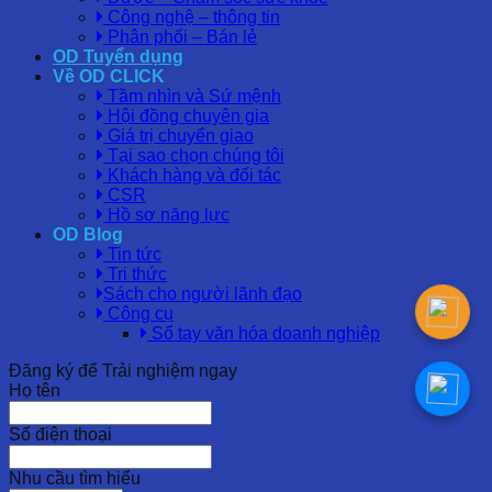
Công nghệ – thông tin
Phân phối – Bán lẻ
OD Tuyển dụng
Về OD CLICK
Tầm nhìn và Sứ mệnh
Hội đồng chuyên gia
Giá trị chuyển giao
Tại sao chọn chúng tôi
Khách hàng và đối tác
CSR
Hồ sơ năng lực
OD Blog
Tin tức
Tri thức
Sách cho người lãnh đạo
Công cụ
Sổ tay văn hóa doanh nghiệp
Đăng ký để Trải nghiệm ngay
Họ tên
Số điện thoại
Nhu cầu tìm hiểu