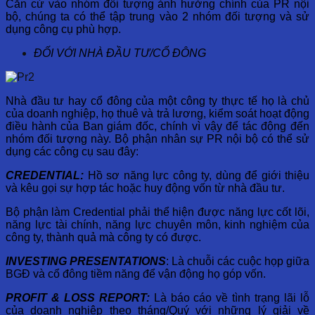
Căn cứ vào nhóm đối tượng ảnh hưởng chính của PR nội
bộ, chúng ta có thể tập trung vào 2 nhóm đối tượng và sử
dụng công cụ phù hợp.
ĐỐI VỚI NHÀ ĐẦU TƯ/CỔ ĐÔNG
Nhà đầu tư hay cổ đông của một công ty thực tế họ là chủ
của doanh nghiệp, họ thuê và trả lương, kiểm soát hoạt động
điều hành của Ban giám đốc, chính vì vậy để tác động đến
nhóm đối tượng này. Bộ phận nhân sự PR nội bộ có thể sử
dụng các công cụ sau đây:
CREDENTIAL:
Hồ sơ năng lực công ty, dùng để giới thiệu
và kêu gọi sự hợp tác hoặc huy động vốn từ nhà đầu tư.
Bộ phận làm Credential phải thể hiện được năng lực cốt lõi,
năng lực tài chính, năng lực chuyên môn, kinh nghiệm của
công ty, thành quả mà công ty có được.
INVESTING PRESENTATIONS
: Là chuỗi các cuộc họp giữa
BGĐ và cổ đông tiềm năng để vận động họ góp vốn.
PROFIT & LOSS REPORT:
Là báo cáo về tình trạng lãi lỗ
của doanh nghiệp theo tháng/Quý với những lý giải về