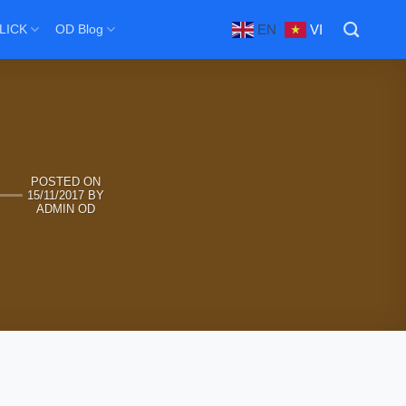
EN
VI
LICK
OD Blog
POSTED ON
15/11/2017
BY
ADMIN OD