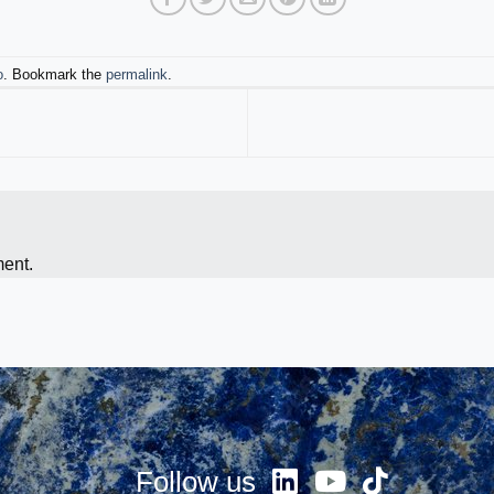
o
. Bookmark the
permalink
.
ent.
Follow us