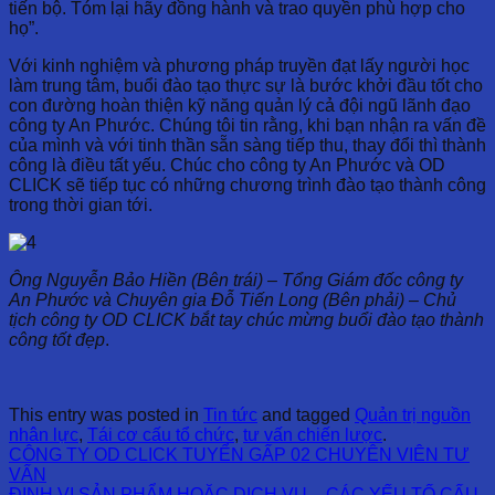
tiến bộ. Tóm lại hãy đồng hành và trao quyền phù hợp cho
họ”.
Với kinh nghiệm và phương pháp truyền đạt lấy người học
làm trung tâm, buổi đào tạo thực sự là bước khởi đầu tốt cho
con đường hoàn thiện kỹ năng quản lý cả đội ngũ lãnh đạo
công ty An Phước. Chúng tôi tin rằng, khi bạn nhận ra vấn đề
của mình và với tinh thần sẵn sàng tiếp thu, thay đổi thì thành
công là điều tất yếu. Chúc cho công ty An Phước và OD
CLICK sẽ tiếp tục có những chương trình đào tạo thành công
trong thời gian tới.
Ông Nguyễn Bảo Hiền (Bên trái) – Tổng Giám đốc công ty
An Phước và Chuyên gia Đỗ Tiến Long (Bên phải) – Chủ
tịch công ty OD CLICK bắt tay chúc mừng buổi đào tạo thành
công tốt đẹp
.
This entry was posted in
Tin tức
and tagged
Quản trị nguồn
nhân lực
,
Tái cơ cấu tổ chức
,
tư vấn chiến lược
.
CÔNG TY OD CLICK TUYỂN GẤP 02 CHUYÊN VIÊN TƯ
VẤN
ĐỊNH VỊ SẢN PHẨM HOẶC DỊCH VỤ – CÁC YẾU TỐ CẤU