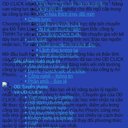
OD CLICK xây dựng chương trình đào tạo mang tên “ Nâng
Khảo sát Văn hóa doanh nghiệp
cao năng lực quản lý chuyên nghiệp cho đội ngũ cấp trung
Văn hóa số
tại công ty An Phước”.
Văn hóa thích ứng, đổi mới
Chiến lược
Chương trình đào tạo được thực hiện trực tiếp bởi chuyên
Khảo sát chuỗi giá trị
gia Đỗ Tiến Long – Tư vấn Trưởng – Giám Đốc công ty
Năng lực cạnh tranh
TNHH Tư vấn và Quản lý OD CLICK. Một chuyên gia với bề
Hài lòng khách hàng
dày hơn 20 năm kinh nghiệm trong lĩnh vực Đào tạo nguồn
Lãnh đạo
nhân lực, Tư vấn chiến lược, Tái cơ cấu tổ chức.
Khảo sát năng lực lãnh đạo
Lãnh đạo tương lai
Mở đầu buổi học là sự chào đón rất nồng hậu và thân tình
Lãnh đạo đích thực
của đội ngũ cán bộ công ty An Phước đã tạo cho OD CLICK
Giải pháp theo ngành
chúng tôi một thiện cảm vô cùng đáng mến với môi trường
Xây dựng – Hạ tầng
công ty cũng như kỳ vọng vào sự phát triển của công ty An
Dược – Chăm sóc sức khỏe
Phước.
Công nghệ – thông tin
Phân phối – Bán lẻ
OD Tuyển dụng
Với mong muốn được đào tạo về kỹ năng quản lý nguồn
Về OD CLICK
nhân sự của cán bộ công ty An Phước, Chuyên gia của OD
Tầm nhìn và Sứ mệnh
CLICK- ông Đỗ Tiến Long đã giúp các học viên nhận ra vấn
Hội đồng chuyên gia
đề thực sự của doanh nghiệp, điểm mạnh, điểm yếu trong
Giá trị chuyển giao
công tác quản trị nguồn nhân lực của An Phước cũng như
Tại sao chọn chúng tôi
mỗi nhà quản lý của từng bộ phận tự soi chiếu lại cách thức
Khách hàng và đối tác
quản lý của mình để rút ra bài học và thay đổi phương thức
CSR
quản lý sao cho đạt kết quả cao nhất.