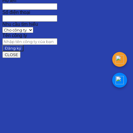
Họ tên
Số điện thoại
Nhu cầu tìm hiểu
Tên công ty
Đăng ký
CLOSE