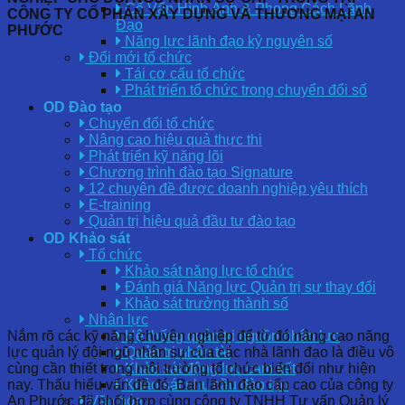
Cố Vấn Hình Ảnh & Phong Cách Lãnh
CÔNG TY CỔ PHẦN XÂY DỰNG VÀ THƯƠNG MẠI AN
Đạo
PHƯỚC
Năng lực lãnh đạo kỷ nguyên số
Đổi mới tổ chức
Tái cơ cấu tổ chức
Phát triển tổ chức trong chuyển đổi số
OD Đào tạo
Chuyển đổi tổ chức
Nâng cao hiệu quả thực thi
Phát triển kỹ năng lõi
Chương trình đào tạo Signature
12 chuyên đề được doanh nghiệp yêu thích
E-training
Quản trị hiệu quả đầu tư đào tạo
OD Khảo sát
Tổ chức
Khảo sát năng lực tổ chức
Đánh giá Năng lực Quản trị sự thay đổi
Khảo sát trưởng thành số
Nhân lực
Nắm rõ các kỹ năng chuyên nghiệp để từ đó nâng cao năng
Hệ thống quản trị nguồn nhân lực
lực quản lý đội ngũ nhân sự của các nhà lãnh đạo là điều vô
Quản trị nhân tài
cùng cần thiết trong môi trường tổ chức biến đổi như hiện
Khảo sát động lực cam kết
nay. Thấu hiểu vấn đề đó, Ban lãnh đạo cấp cao của công ty
Khảo sát nhu cầu đào tạo
An Phước đã phối hợp cùng công ty TNHH Tư vấn Quản lý
Văn hóa