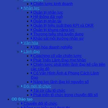
Chiến lược kinh doanh
Nhân lực
Quản trị nhân lực
Hệ thống đãi ngộ
Quản trị nhân tài
Quản trị hiệu suất theo KPI và OKR
Quản trị khung năng lực
Thương hiệu nhà tuyển dụng
Khảo sát môi trường nhân sự
Văn hóa
Văn hóa doanh nghiệp
Lãnh đạo
Coaching cố vấn chiến lược
Phát Triển Lãnh Đạo Hạt Nhân
Chiến lược phát triển lãnh đạo kế cận trên
các cấp độ
Cố Vấn Hình Ảnh & Phong Cách Lãnh
Đạo
Năng lực lãnh đạo kỷ nguyên số
Đổi mới tổ chức
Tái cơ cấu tổ chức
Phát triển tổ chức trong chuyển đổi số
OD Đào tạo
Chuyển đổi tổ chức
Nâng cao hiệu quả thực thi