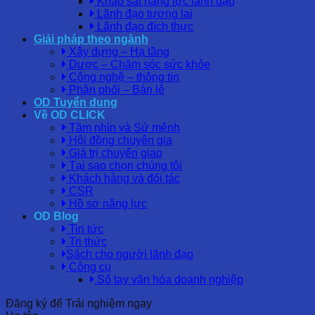
Khảo sát năng lực lãnh đạo
Lãnh đạo tương lai
Lãnh đạo đích thực
Giải pháp theo ngành
Xây dựng – Hạ tầng
Dược – Chăm sóc sức khỏe
Công nghệ – thông tin
Phân phối – Bán lẻ
OD Tuyển dụng
Về OD CLICK
Tầm nhìn và Sứ mệnh
Hội đồng chuyên gia
Giá trị chuyển giao
Tại sao chọn chúng tôi
Khách hàng và đối tác
CSR
Hồ sơ năng lực
OD Blog
Tin tức
Tri thức
Sách cho người lãnh đạo
Công cụ
Sổ tay văn hóa doanh nghiệp
Đăng ký để Trải nghiệm ngay