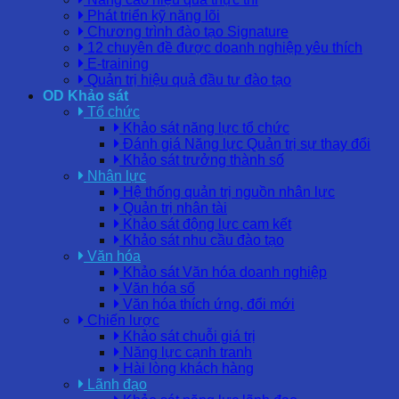
Phát triển kỹ năng lõi
Chương trình đào tạo Signature
12 chuyên đề được doanh nghiệp yêu thích
E-training
Quản trị hiệu quả đầu tư đào tạo
OD Khảo sát
Tổ chức
Khảo sát năng lực tổ chức
Đánh giá Năng lực Quản trị sự thay đổi
Khảo sát trưởng thành số
Nhân lực
Hệ thống quản trị nguồn nhân lực
Quản trị nhân tài
Khảo sát động lực cam kết
Khảo sát nhu cầu đào tạo
Văn hóa
Khảo sát Văn hóa doanh nghiệp
Văn hóa số
Văn hóa thích ứng, đổi mới
Chiến lược
Khảo sát chuỗi giá trị
Năng lực cạnh tranh
Hài lòng khách hàng
Lãnh đạo