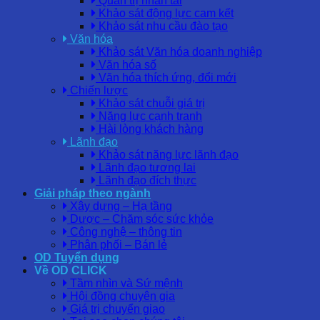
Quản trị nhân tài
Khảo sát động lực cam kết
Khảo sát nhu cầu đào tạo
Văn hóa
Khảo sát Văn hóa doanh nghiệp
Văn hóa số
Văn hóa thích ứng, đổi mới
Chiến lược
Khảo sát chuỗi giá trị
Năng lực cạnh tranh
Hài lòng khách hàng
Lãnh đạo
Khảo sát năng lực lãnh đạo
Lãnh đạo tương lai
Lãnh đạo đích thực
Giải pháp theo ngành
Xây dựng – Hạ tầng
Dược – Chăm sóc sức khỏe
Công nghệ – thông tin
Phân phối – Bán lẻ
OD Tuyển dụng
Về OD CLICK
Tầm nhìn và Sứ mệnh
Hội đồng chuyên gia
Giá trị chuyển giao