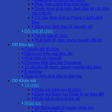
Phát Triển Lãnh Đạo Hạt Nhân
Chiến lược phát triển lãnh đạo kế cận trên
các cấp độ
Cố Vấn Hình Ảnh & Phong Cách Lãnh
Đạo
Năng lực lãnh đạo kỷ nguyên số
Đổi mới tổ chức
Tái cơ cấu tổ chức
Phát triển tổ chức trong chuyển đổi số
OD Đào tạo
Chuyển đổi tổ chức
Nâng cao hiệu quả thực thi
Phát triển kỹ năng lõi
Chương trình đào tạo Signature
12 chuyên đề được doanh nghiệp yêu thích
E-training
Quản trị hiệu quả đầu tư đào tạo
OD Khảo sát
Tổ chức
Khảo sát năng lực tổ chức
Đánh giá Năng lực Quản trị sự thay đổi
Khảo sát trưởng thành số
Nhân lực
Hệ thống quản trị nguồn nhân lực