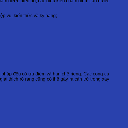
ể làm được điều đó, các điều kiện chấm điểm cần được
ệp vụ, kiến thức và kỹ năng;
g pháp đều có ưu điểm và hạn chế riêng. Các công cụ
i thích rõ ràng cũng có thể gây ra cản trở trong xây