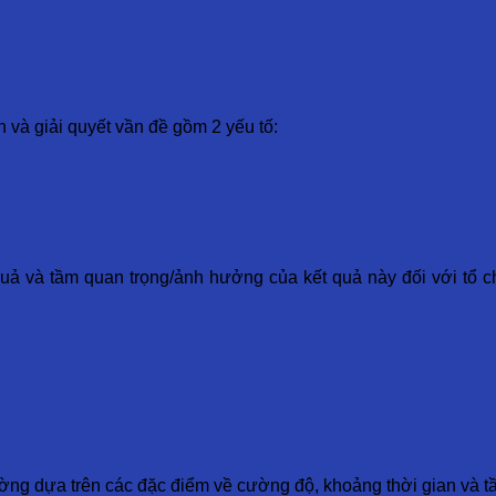
 và giải quyết vần đề gồm 2 yếu tố:
uả và tầm quan trọng/ảnh hưởng của kết quả này đối với tổ c
ờng dựa trên các đặc điểm về cường độ, khoảng thời gian và tần