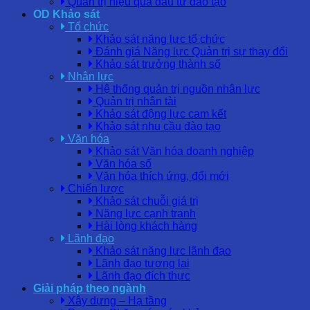
Quản trị hiệu quả đầu tư đào tạo
OD Khảo sát
Tổ chức
Khảo sát năng lực tổ chức
Đánh giá Năng lực Quản trị sự thay đổi
Khảo sát trưởng thành số
Nhân lực
Hệ thống quản trị nguồn nhân lực
Quản trị nhân tài
Khảo sát động lực cam kết
Khảo sát nhu cầu đào tạo
Văn hóa
Khảo sát Văn hóa doanh nghiệp
Văn hóa số
Văn hóa thích ứng, đổi mới
Chiến lược
Khảo sát chuỗi giá trị
Năng lực cạnh tranh
Hài lòng khách hàng
Lãnh đạo
Khảo sát năng lực lãnh đạo
Lãnh đạo tương lai
Lãnh đạo đích thực
Giải pháp theo ngành
Xây dựng – Hạ tầng