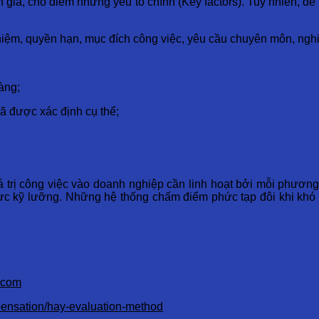
giá, cho điểm những yếu tố chính (Key factors). Tuy nhiên, đ
hiệm, quyền hạn, mục đích công việc, yêu cầu chuyên môn, nghi
àng;
ã được xác định cụ thể;
 trị công việc vào doanh nghiệp cần linh hoạt bởi mỗi phươn
c kỹ lưỡng. Những hệ thống chấm điểm phức tạp đôi khi khó giả
.com
pensation/hay-evaluation-method