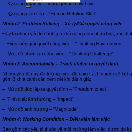
– Kỹ năng quản lý – ”Managerial know how”
– Kỹ năng giao tiếp – “Human Relation Skill”
Nhóm 2: Problem Solving – Xử lý/Giải quyết công việc
Đây là nhóm yếu tố đánh giá khả năng gồm nhận biết, xác định
– Điều kiện giải quyết công việc – “Thinking Environment”
– Mức độ phức tạp công việc – “Thinking Challenge”
Nhóm 3: Accountability – Trách nhiệm ra quyết định
Nhóm yếu tố này đo lường mức độ chịu trách nhiệm về kết q
gồm 3 khía cạnh cần xem xét khi đánh giá:
– Mức độ độc lập ra quyết định – “Freedom to act”
– Tính chất ảnh hưởng – “Impact”
– Mức độ ảnh hưởng – “Magnitude”
Nhóm 4: Working Condition – Điều kiện làm việc
Bao gồm các yếu tố thuộc về môi trường làm việc, được đo lư