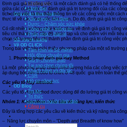
Chiến lược
Định giá giá trị công việc là một cách đánh giá có hệ thống đ
Lãnh đạo
giữa các công việc để đánh giá giá trị tương đối của các công 
tích công việc là thu thập thông tin về các công việc một các
Giải pháp theo ngành
thực tế về các công việc liên quan. Do đó, định giá giá trị công
Xây dựng – Hạ tầng
Dược – Chăm sóc sức khỏe
Có rất nhiều trường phái khác nhau về định giá giá trị công v
Công nghệ – thông tin
tiêu chí thành các cấp độ phức tạp và cho điểm với mỗi tiêu 
Phân phối – Bán lẻ
chọn số lượng tiêu chí thành phần định giá giá trị công việc p
OD Tuyển dụng
Về OD CLICK
Trong bài viết này giới thiệu phương pháp của một số trường p
Tầm nhìn và Sứ mệnh
Hội đồng chuyên gia
Phương pháp định giá Hay Method
Giá trị chuyển giao
Tại sao chọn chúng tôi
Là một phương pháp chấm điểm lượng hóa các công việc (ch
Khách hàng và đối tác
áp dụng bởi trên 8.000 tổ chức ở 48 quốc gia trên toàn thế giớ
CSR
Hồ sơ năng lực
Các yếu tố Hay Method:
OD Blog
Tin tức
Các yếu tố Hay Method được dùng để đo lường giá trị công việ
Tri thức
Sách cho người lãnh đạo
Nhóm 1: Know-How –Yêu cầu về năng lực, kiến thức
Công cụ
Đây là tổng hợp các yêu cầu về kiến thức và kỹ năng mà công 
– Năng lực chuyên môn – “Depth and Breadth of know how”