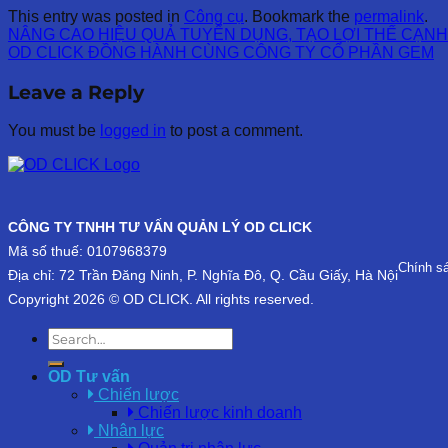
This entry was posted in
Công cụ
. Bookmark the
permalink
.
NÂNG CAO HIỆU QUẢ TUYỂN DỤNG, TẠO LỢI THẾ CẠN
OD CLICK ĐỒNG HÀNH CÙNG CÔNG TY CỔ PHẦN GEM
Leave a Reply
You must be
logged in
to post a comment.
CÔNG TY TNHH TƯ VẤN QUẢN LÝ OD CLICK
Mã số thuế: 0107968379
Chính s
Địa chỉ: 72 Trần Đăng Ninh, P. Nghĩa Đô, Q. Cầu Giấy, Hà Nội
Copyright 2026 © OD CLICK. All rights reserved.
OD Tư vấn
Chiến lược
Chiến lược kinh doanh
Nhân lực