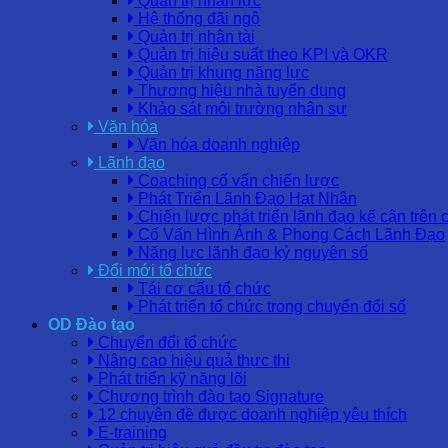
Quản trị nhân lực
Hệ thống đãi ngộ
Quản trị nhân tài
Quản trị hiệu suất theo KPI và OKR
Quản trị khung năng lực
Thương hiệu nhà tuyển dụng
Khảo sát môi trường nhân sự
Văn hóa
Văn hóa doanh nghiệp
Lãnh đạo
Coaching cố vấn chiến lược
Phát Triển Lãnh Đạo Hạt Nhân
Chiến lược phát triển lãnh đạo kế cận trên 
Cố Vấn Hình Ảnh & Phong Cách Lãnh Đạo
Năng lực lãnh đạo kỷ nguyên số
Đổi mới tổ chức
Tái cơ cấu tổ chức
Phát triển tổ chức trong chuyển đổi số
OD Đào tạo
Chuyển đổi tổ chức
Nâng cao hiệu quả thực thi
Phát triển kỹ năng lõi
Chương trình đào tạo Signature
12 chuyên đề được doanh nghiệp yêu thích
E-training