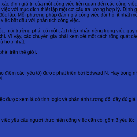
ể xác định giá trị của một công việc liên quan đến các công việ
việc với mục đích thiết lập một cơ cấu trả lương hợp lý. Định g
h độc lập. Mỗi phương pháp đánh giá công việc đòi hỏi ít nhất m
 việc bắt đầu với phân tích công việc.
iệc, mỗi trường phái có một cách tiếp nhận riêng trong việc quy
chí. Vì vậy, các chuyên gia phải xem xét một cách tổng quát cá
hù hợp nhất.
hái trên thế giới.
o điểm các yếu tố) được phát triển bởi Edward N. Hay tron
i.
c được xem là có tính logic và phản ánh tương đối đầy đủ giá t
việc yêu cầu người thực hiện công việc cần có, gồm 3 yếu tố: