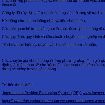
Các phương pháp của Hay và Mercer đều dựa treen việc đánh 
thỏa mãn:
Công ty đã xây dựng được mô tả công việc rõ ràng về trách n
Hệ thống chức danh thống nhất và tiêu chuẩn hóa;
Các mối quan hệ trong và ngoài tổ chức được phân luồng rõ r
Các quy định, quy trình và tiêu chuẩn chuyên môn nghiệp vụ đ
Tổ chức thực hiện ủy quyền và chịu trách nhiệm cá nhân.
Các chuyên gia khi áp dụng những phương pháp định giá giá
định giá khác nhau sẽ cho kết quả khác nhau nên cần xác thự
dựng hệ thống lương công bằng.
Tài liệu tham khảo:
“International Position Evaluation System (IPE)”
,
www.imercer
https://uwaterloo.ca/human-resources/support-managers/com