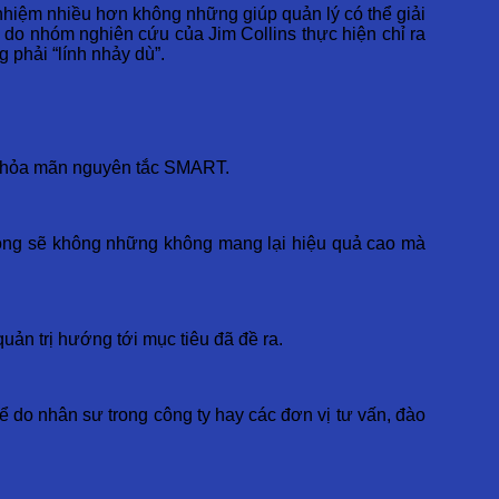
 nhiệm nhiều hơn không những giúp quản lý có thể giải
 do nhóm nghiên cứu của Jim Collins thực hiện chỉ ra
 phải “lính nhảy dù”.
i thỏa mãn nguyên tắc SMART.
rỗng sẽ không những không mang lại hiệu quả cao mà
uản trị hướng tới mục tiêu đã đề ra.
ể do nhân sư trong công ty hay các đơn vị tư vấn, đào