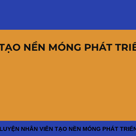
TẠO NỀN MÓNG PHÁT TRI
LUYỆN NHÂN VIÊN TẠO NỀN MÓNG PHÁT TRIỂ