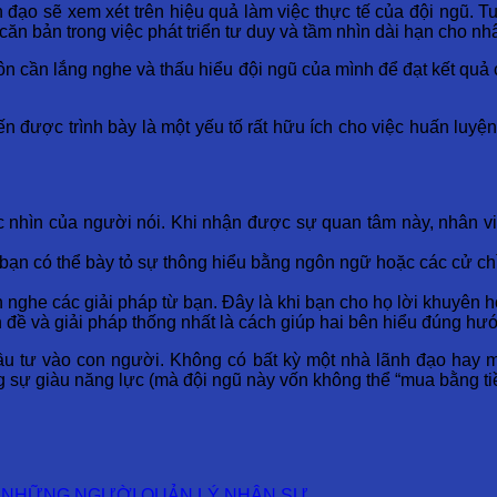
 đạo sẽ xem xét trên hiệu quả làm việc thực tế của đội ngũ. T
căn bản trong việc phát triển tư duy và tầm nhìn dài hạn cho nh
luôn cần lắng nghe và thấu hiểu đội ngũ của mình để đạt kết q
n được trình bày là một yếu tố rất hữu ích cho việc huấn luyện
nhìn của người nói. Khi nhận được sự quan tâm này, nhân vi
bạn có thể bày tỏ sự thông hiểu bằng ngôn ngữ hoặc các cử chỉ
nghe các giải pháp từ bạn. Đây là khi bạn cho họ lời khuyên ho
 đề và giải pháp thống nhất là cách giúp hai bên hiểu đúng hư
ầu tư vào con người. Không có bất kỳ một nhà lãnh đạo hay 
 sự giàu năng lực (mà đội ngũ này vốn không thể “mua bằng tiề
A NHỮNG NGƯỜI QUẢN LÝ NHÂN SỰ