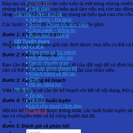
Chiến lược
Đào tạo và phát triển nhân viên luôn là một trong những nhiệ
Lãnh đạo
phóng thời gian, nâng cao hiệu quả làm việc mà còn tạo động
rằng, có hơn 90% các nhân sự mang lại hiệu quả cao cho công 
Giải pháp theo ngành
Xây dựng – Hạ tầng
Các bước cơ bản để huấn luyện nhân viên gồm:
Dược – Chăm sóc sức khỏe
Công nghệ – thông tin
Bước 1: Xác định mục tiêu
Phân phối – Bán lẻ
OD Tuyển dụng
Những nhà huấn luyện giỏi xác định được mục tiêu cụ thể cả 
Về OD CLICK
Tầm nhìn và Sứ mệnh
Bước 2: Kiểm tra thực tế
Hội đồng chuyên gia
Giá trị chuyển giao
Bạn cần đánh giá tình hình thực tế của đội ngũ để có định
Tại sao chọn chúng tôi
còn có thể làm mất đi động lực học tập của nhân viên.
Khách hàng và đối tác
CSR
Bước 3: Xây dựng kế hoạch
Hồ sơ năng lực
OD Blog
Việc huấn luyện sẽ cần tới kế hoạch chi tiết về nội dung, thời
Tin tức
Bước 4: Thực hiện huấn luyện
Tri thức
Sách cho người lãnh đạo
Một khi kế hoạch đã được thống nhất, các buổi huấn luyện sẽ
Công cụ
tạo có chuyên môn và kỹ năng truyền đạt tốt.
Bước 5: Đánh giá và phản hồi