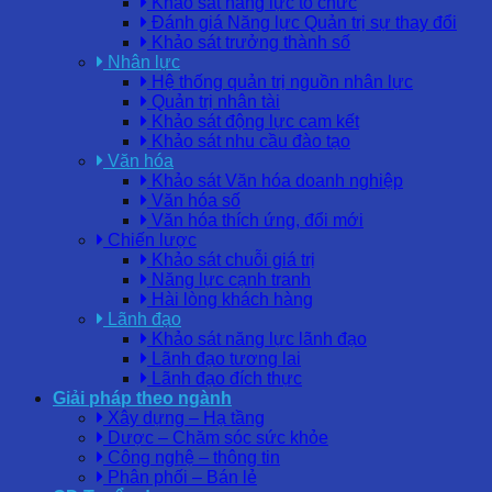
Khảo sát năng lực tổ chức
Đánh giá Năng lực Quản trị sự thay đổi
Khảo sát trưởng thành số
Nhân lực
Hệ thống quản trị nguồn nhân lực
Quản trị nhân tài
Khảo sát động lực cam kết
Khảo sát nhu cầu đào tạo
Văn hóa
Khảo sát Văn hóa doanh nghiệp
Văn hóa số
Văn hóa thích ứng, đổi mới
Chiến lược
Khảo sát chuỗi giá trị
Năng lực cạnh tranh
Hài lòng khách hàng
Lãnh đạo
Khảo sát năng lực lãnh đạo
Lãnh đạo tương lai
Lãnh đạo đích thực
Giải pháp theo ngành
Xây dựng – Hạ tầng
Dược – Chăm sóc sức khỏe
Công nghệ – thông tin
Phân phối – Bán lẻ