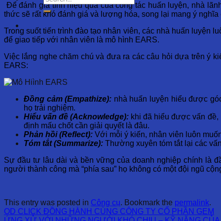
Để đánh giá tính hiệu quả của công tác huấn luyện, nhà lãnh
thức sẽ rất khó đánh giá và lượng hóa, song lại mang ý nghĩa 
Trong suốt tiến trình đào tạo nhân viên, các nhà huấn luyện 
để giao tiếp với nhân viên là mô hình EARS.
Việc lắng nghe chăm chú và đưa ra các câu hỏi dựa trên ý kiế
EARS:
Đồng cảm (Empathize):
nhà huấn luyện hiểu được góc 
họ trải nghiệm.
Hiểu vấn đề (Acknowledge):
khi đã hiểu được vấn đề, 
định mấu chốt cần giải quyết là đâu.
Phản hồi (Reflect):
Với mỗi ý kiến, nhân viên luôn muốn 
Tóm tắt (Summarize):
Thường xuyên tóm tắt lại các vấn
Sự đầu tư lâu dài và bền vững của doanh nghiệp chính là đ
người thành công mà “phía sau” họ không có một đội ngũ cộng
This entry was posted in
Công cụ
. Bookmark the
permalink
.
OD CLICK ĐỒNG HÀNH CÙNG CÔNG TY CỔ PHẦN GEM
ỨNG XỬ VỚI NHỮNG NGƯỜI KHÓ CHỊU – KỸ NĂNG CỦ