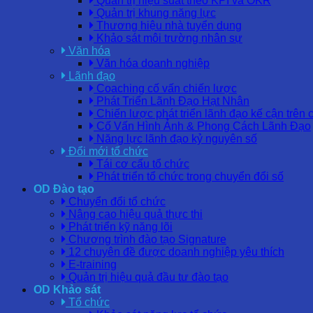
Quản trị hiệu suất theo KPI và OKR
Quản trị khung năng lực
Thương hiệu nhà tuyển dụng
Khảo sát môi trường nhân sự
Văn hóa
Văn hóa doanh nghiệp
Lãnh đạo
Coaching cố vấn chiến lược
Phát Triển Lãnh Đạo Hạt Nhân
Chiến lược phát triển lãnh đạo kế cận trên 
Cố Vấn Hình Ảnh & Phong Cách Lãnh Đạo
Năng lực lãnh đạo kỷ nguyên số
Đổi mới tổ chức
Tái cơ cấu tổ chức
Phát triển tổ chức trong chuyển đổi số
OD Đào tạo
Chuyển đổi tổ chức
Nâng cao hiệu quả thực thi
Phát triển kỹ năng lõi
Chương trình đào tạo Signature
12 chuyên đề được doanh nghiệp yêu thích
E-training
Quản trị hiệu quả đầu tư đào tạo
OD Khảo sát
Tổ chức