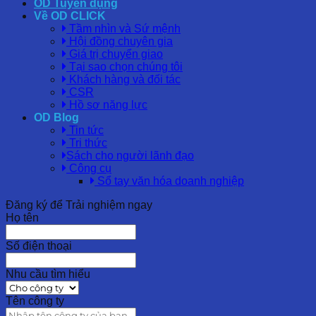
OD Tuyển dụng
Về OD CLICK
Tầm nhìn và Sứ mệnh
Hội đồng chuyên gia
Giá trị chuyển giao
Tại sao chọn chúng tôi
Khách hàng và đối tác
CSR
Hồ sơ năng lực
OD Blog
Tin tức
Tri thức
Sách cho người lãnh đạo
Công cụ
Sổ tay văn hóa doanh nghiệp
Đăng ký để Trải nghiệm ngay
Họ tên
Số điện thoại
Nhu cầu tìm hiểu
Tên công ty