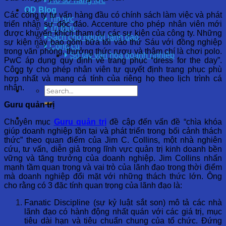
Hồ sơ năng lực
OD Blog
Các công ty tư vấn hàng đầu có chính sách làm việc và phát
Tin tức
triển nhân sự độc đáo. Accenture cho phép nhân viên mới
Tri thức
được khuyến khích tham dự các sự kiện của công ty. Những
Sách cho người lãnh đạo
sự kiện này bao gồm bữa tối vào thứ Sáu với đồng nghiệp
Công cụ
trong văn phòng, thưởng thức rượu và thậm chí là chơi polo.
Sổ tay văn hóa doanh nghiệp
PwC áp dụng quy định về trang phục “dress for the day”.
Công ty cho phép nhân viên tự quyết định trang phục phù
hợp nhất và mang cá tính của riêng họ theo lịch trình cá
nhân.
Guru quản trị
Chuyên mục
Guru quản trị
đề cập đến vấn đề “chìa khóa
giúp doanh nghiệp tồn tại và phát triển trong bối cảnh thách
thức” theo quan điểm của Jim C. Collins, một nhà nghiên
cứu, tư vấn, diễn giả trong lĩnh vực quản trị kinh doanh bền
vững và tăng trưởng của doanh nghiệp. Jim Collins nhấn
mạnh tầm quan trọng và vai trò của lãnh đạo trong thời điểm
mà doanh nghiệp đổi mặt với những thách thức lớn. Ông
cho rằng có 3 đặc tính quan trọng của lãnh đạo là:
Fanatic Discipline (sự kỷ luật sắt son) mô tả các nhà
lãnh đạo có hành động nhất quán với các giá trị, mục
tiêu dài hạn và tiêu chuẩn chung của tổ chức. Đứng