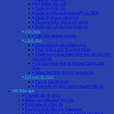
Hệ thống đãi ngộ
Quản trị nhân tài
Quản trị hiệu suất theo KPI và OKR
Quản trị khung năng lực
Thương hiệu nhà tuyển dụng
Khảo sát môi trường nhân sự
Văn hóa
Văn hóa doanh nghiệp
Lãnh đạo
Coaching cố vấn chiến lược
Phát Triển Lãnh Đạo Hạt Nhân
Chiến lược phát triển lãnh đạo kế cận trên
các cấp độ
Cố Vấn Hình Ảnh & Phong Cách Lãnh
Đạo
Năng lực lãnh đạo kỷ nguyên số
Đổi mới tổ chức
Tái cơ cấu tổ chức
Phát triển tổ chức trong chuyển đổi số
OD Đào tạo
Chuyển đổi tổ chức
Nâng cao hiệu quả thực thi
Phát triển kỹ năng lõi
Chương trình đào tạo Signature
12 chuyên đề được doanh nghiệp yêu thích