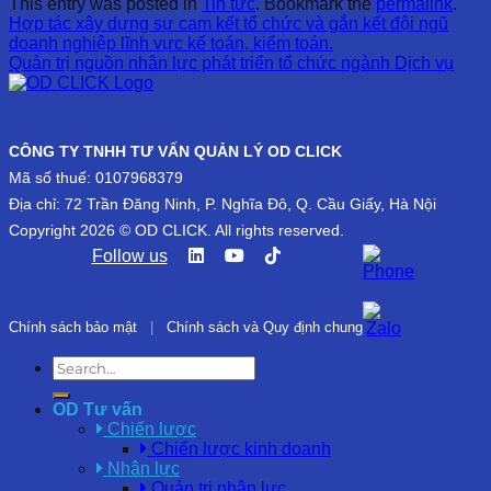
This entry was posted in
Tin tức
. Bookmark the
permalink
.
Hợp tác xây dựng sự cam kết tổ chức và gắn kết đội ngũ
doanh nghiệp lĩnh vực kế toán, kiểm toán.
Quản trị nguồn nhân lực phát triển tổ chức ngành Dịch vụ
CÔNG TY TNHH TƯ VẤN QUẢN LÝ OD CLICK
Mã số thuế: 0107968379
Địa chỉ: 72 Trần Đăng Ninh, P. Nghĩa Đô, Q. Cầu Giấy, Hà Nội
Copyright 2026 © OD CLICK. All rights reserved.
Follow us
Chính sách bảo mật
|
Chính sách và Quy định chung
OD Tư vấn
Chiến lược
Chiến lược kinh doanh
Nhân lực
Quản trị nhân lực