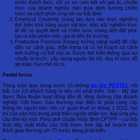
trước thách thức, chỉ có sự cam kết với giá trị, chuẩn
mực của doanh nghiệp mới giúp định hướng chiến
lược và cách phản ứng với sự bất định
Empirical Creativity (sáng tạo dựa vào thực nghiệm)
thể hiện khả năng quan sát trực tiếp, trải nghiệm thực
tế để có quyết định và chiến lược mang tính đột phá,
tạo ra sản phẩm mới, giá trị đến thị trường.
Productive Paranoia (Hoang tưởng năng suất) đề cập
đến sự cảnh giác, thận trọng và có kế hoạch có cách
tình huống có thể xảy ra. Được thể hiện thông qua sự
chuẩn bị trước, xây dựng nguồn dự trữ, duy trì mức độ
an toàn, hạn chế rủi ro.
Pestel focus
Trong tuần qua, trong nước có những
tin tức PESTEL
nổi
bật. Lợi ích khách hàng là tiêu chí phát triển. Việt – Mỹ đạt
được thỏa thuận hoạt động tiền tệ, rộng đường cho doanh
nghiệp Việt Nam. Sàn thương mại điện tử phải cung cấp
thông tin người bán cho cơ quan thuế từ tháng 1-2022. Vai
trò của văn hóa trong phát triển nguồn nhân lực đáp ứng yêu
cầu thời kỳ mới. Peru phê chuẩn Hiệp định CPTPP – cơ hội
thúc đẩy xuất khẩu của Việt Nam. Anh lập kế hoạch kích
thích giao thương với 70 nước đang phát triển.