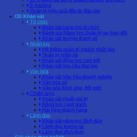
E-training
Quản trị hiệu quả đầu tư đào tạo
OD Khảo sát
Tổ chức
Khảo sát năng lực tổ chức
Đánh giá Năng lực Quản trị sự thay đổi
Khảo sát trưởng thành số
Nhân lực
Hệ thống quản trị nguồn nhân lực
Quản trị nhân tài
Khảo sát động lực cam kết
Khảo sát nhu cầu đào tạo
Văn hóa
Khảo sát Văn hóa doanh nghiệp
Văn hóa số
Văn hóa thích ứng, đổi mới
Chiến lược
Khảo sát chuỗi giá trị
Năng lực cạnh tranh
Hài lòng khách hàng
Lãnh đạo
Khảo sát năng lực lãnh đạo
Lãnh đạo tương lai
Lãnh đạo đích thực