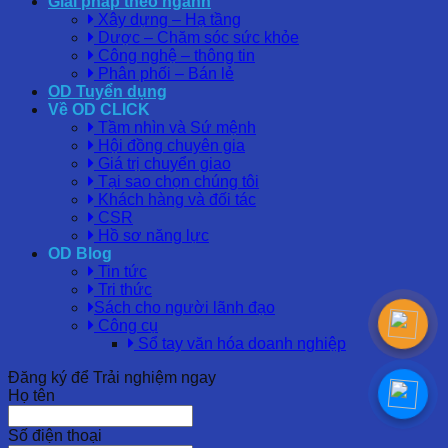
Giải pháp theo ngành
Xây dựng – Hạ tầng
Dược – Chăm sóc sức khỏe
Công nghệ – thông tin
Phân phối – Bán lẻ
OD Tuyển dụng
Về OD CLICK
Tầm nhìn và Sứ mệnh
Hội đồng chuyên gia
Giá trị chuyển giao
Tại sao chọn chúng tôi
Khách hàng và đối tác
CSR
Hồ sơ năng lực
OD Blog
Tin tức
Tri thức
Sách cho người lãnh đạo
Công cụ
Sổ tay văn hóa doanh nghiệp
Đăng ký để Trải nghiệm ngay
Họ tên
Số điện thoại