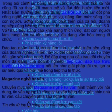
Cố Vấn Hình Ảnh & Phong Cách Lãnh
Trong bối cảnh sự bùng nổ về công nghệ, hình thái xã hội
Đạo
cũng đã sự thay đổi mạnh mẽ và đạt đến bước tiến mới.
Năng lực lãnh đạo kỷ nguyên số
Nhật Bản hướng đến xây dựng
xã hội 5.0
với sự đột phá
Đổi mới tổ chức
công nghệ với mục đích phục vụ, nâng tầm mức sống của
Tái cơ cấu tổ chức
con người. Song song với sự phát triển của xã hội, doanh
Phát triển tổ chức trong chuyển đổi số
nghiệp cũng hướng đến trình độ quản trị mới với tổ chức 5.0.
OD Đào tạo
Với mục tiêu nâng cao khả năng thích ứng, đặt con người
Chuyển đổi tổ chức
làm trung tâm và tôn trọng sự đa dạng văn hóa trong tổ
Nâng cao hiệu quả thực thi
chức.
Phát triển kỹ năng lõi
Chương trình đào tạo Signature
Đào tạo nhân lực là trọng tâm cho sự phát triển bền vững
12 chuyên đề được doanh nghiệp yêu thích
của doanh nghiệp. Hiện nay xu thế đào tạo cũng có sự thay
E-training
đổi, gắn với công nghệ. Để đáp ứng nhu cầu trau dồi chuyên
Quản trị hiệu quả đầu tư đào tạo
môn đa dạng của doanh nghiệp,
t
i
ếp cận đào tạo trực
tuyến – Live Learning
nổi lên như giải pháp tối ưu, tạo ra
OD Khảo sát
sự hiệu quả và mới mẻ trong tiếp thu tri thức.
Tổ chức
Khảo sát năng lực tổ chức
Magazine nghề tư vấn
Đánh giá Năng lực Quản trị sự thay đổi
Khảo sát trưởng thành số
Chuyên mục mới
Magazine nghề tư vấn
hình thành với nội
Nhân lực
dung, tin vắn từ top10 công ty tư vấn hàng đầu, góc nhìn nhà
Hệ thống quản trị nguồn nhân lực
tư vấn, câu chuyện phía sau nghề tư vấn.
Quản trị nhân tài
Khảo sát động lực cam kết
Tin vắn từ top10 công ty tư vấn hàng đầu
Khảo sát nhu cầu đào tạo
Văn hóa