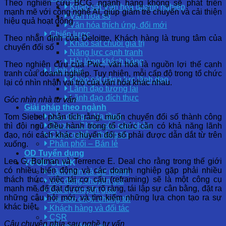
Theo nghiên cứu BCG, ngành hàng không sẽ phát triển
Khảo sát Văn hóa doanh nghiệp
mạnh mẽ với công nghệ AI, giúp giảm trễ chuyến và cải thiện
Văn hóa số
hiệu quả hoạt động
Văn hóa thích ứng, đổi mới
Chiến lược
Theo nhận định của Deloitte, Khách hàng là trung tâm của
Khảo sát chuỗi giá trị
chuyển đổi số
Năng lực cạnh tranh
Hài lòng khách hàng
Theo nghiên cứu của Pwc, văn hóa là nguồn lợi thế cạnh
Lãnh đạo
tranh của doanh nghiệp. Tuy nhiên, mỗi cấp độ trong tổ chức
Khảo sát năng lực lãnh đạo
lại có nhìn nhận vai trò của văn hóa khác nhau.
Lãnh đạo tương lai
Lãnh đạo đích thực
Góc nhìn nhà tư vấn
Giải pháp theo ngành
Xây dựng – Hạ tầng
Tom Siebel phân tích rằng, muốn chuyển đổi số thành công
Dược – Chăm sóc sức khỏe
thì đội ngũ điều hành trong tổ chức cần có khả năng lãnh
Công nghệ – thông tin
đạo, nói cách khác chuyển đổi số phải được dẫn dắt từ trên
Phân phối – Bán lẻ
xuống.
OD Tuyển dụng
Lee G. Bolman và Terrence E. Deal cho rằng trong thế giới
Về OD CLICK
có nhiều biến động và các doanh nghiệp gặp phải nhiều
Tầm nhìn và Sứ mệnh
thách thức, việc tái cơ cấu (reframing) sẽ là một công cụ
Hội đồng chuyên gia
mạnh mẽ để đạt được sự rõ ràng, tái lập sự cân bằng, đặt ra
Giá trị chuyển giao
những câu hỏi mới, và tìm kiếm những lựa chọn tạo ra sự
Tại sao chọn chúng tôi
khác biệt.
Khách hàng và đối tác
CSR
Câu chuyện phía sau nghề tư vấn