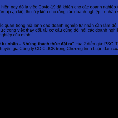
ạn hiện nay đó là việc Covid-19 đã khiến cho các doanh nghiệp 
 bị cạn kiệt thì có ý kiến cho rằng các doanh nghiệp tư nhân 
iệc quan trọng mà lãnh đạo doanh nghiệp tư nhân cần làm đó c
c trong việc thay đổi, tái cơ cấu cũng đòi hỏi các doanh nghi
 nghiệp của mình.
tế tư nhân – Những thách thức đặt ra”
của 2 diễn giả: PSG, T
 chuyên gia Công ty OD CLICK trong Chương trình Luận đàm c