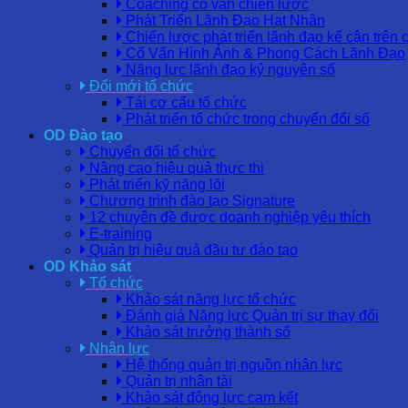
Coaching cố vấn chiến lược
Phát Triển Lãnh Đạo Hạt Nhân
Chiến lược phát triển lãnh đạo kế cận trên 
Cố Vấn Hình Ảnh & Phong Cách Lãnh Đạo
Năng lực lãnh đạo kỷ nguyên số
Đổi mới tổ chức
Tái cơ cấu tổ chức
Phát triển tổ chức trong chuyển đổi số
OD Đào tạo
Chuyển đổi tổ chức
Nâng cao hiệu quả thực thi
Phát triển kỹ năng lõi
Chương trình đào tạo Signature
12 chuyên đề được doanh nghiệp yêu thích
E-training
Quản trị hiệu quả đầu tư đào tạo
OD Khảo sát
Tổ chức
Khảo sát năng lực tổ chức
Đánh giá Năng lực Quản trị sự thay đổi
Khảo sát trưởng thành số
Nhân lực
Hệ thống quản trị nguồn nhân lực
Quản trị nhân tài
Khảo sát động lực cam kết