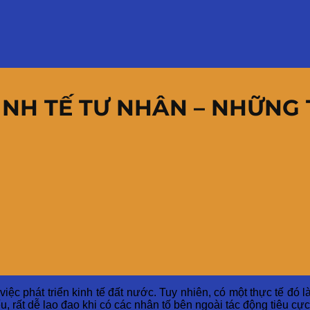
INH TẾ TƯ NHÂN – NHỮNG 
việc phát triển kinh tế đất nước. Tuy nhiên, có một thực tế đ
u, rất dễ lao đao khi có các nhân tố bên ngoài tác động tiêu cực