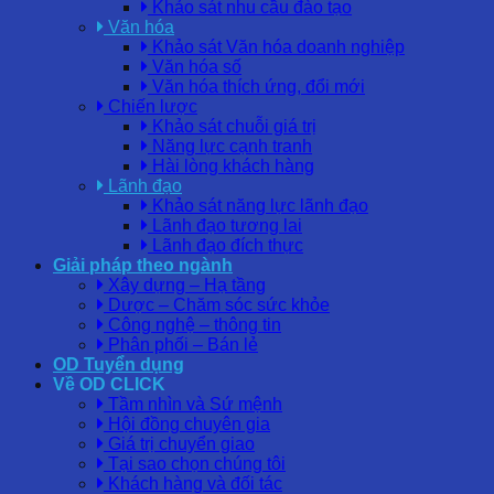
Khảo sát nhu cầu đào tạo
Văn hóa
Khảo sát Văn hóa doanh nghiệp
Văn hóa số
Văn hóa thích ứng, đổi mới
Chiến lược
Khảo sát chuỗi giá trị
Năng lực cạnh tranh
Hài lòng khách hàng
Lãnh đạo
Khảo sát năng lực lãnh đạo
Lãnh đạo tương lai
Lãnh đạo đích thực
Giải pháp theo ngành
Xây dựng – Hạ tầng
Dược – Chăm sóc sức khỏe
Công nghệ – thông tin
Phân phối – Bán lẻ
OD Tuyển dụng
Về OD CLICK
Tầm nhìn và Sứ mệnh
Hội đồng chuyên gia
Giá trị chuyển giao
Tại sao chọn chúng tôi
Khách hàng và đối tác