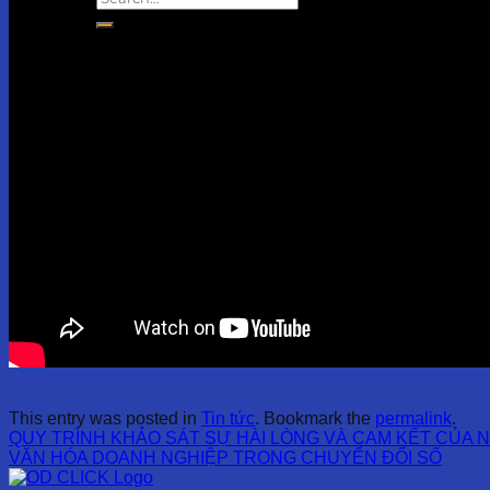
This entry was posted in
Tin tức
. Bookmark the
permalink
.
QUY TRÌNH KHẢO SÁT SỰ HÀI LÒNG VÀ CAM KẾT CỦA 
VĂN HÓA DOANH NGHIỆP TRONG CHUYỂN ĐỔI SỐ