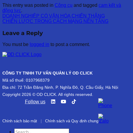
This entry was posted in
Công cụ
and tagged
cam kết và
động lực
.
DOANH NGHIỆP CÓ VĂN HÓA CHIẾN THẮNG
CHIẾN LƯỢC TRONG CÁCH MẠNG NỀN TẢNG
Leave a Reply
You must be
logged in
to post a comment.
CÔNG TY TNHH TƯ VẤN QUẢN LÝ OD CLICK
Mã số thuế: 0107968379
Địa chỉ: 72 Trần Đăng Ninh, P. Nghĩa Đô, Q. Cầu Giấy, Hà Nội
Copyright 2026 © OD CLICK. All rights reserved.
Follow us
Chính sách bảo mật
|
Chính sách và Quy định chung