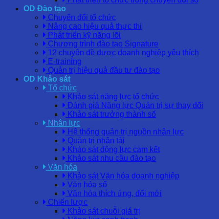
OD Đào tạo
Chuyển đổi tổ chức
Nâng cao hiệu quả thực thi
Phát triển kỹ năng lõi
Chương trình đào tạo Signature
12 chuyên đề được doanh nghiệp yêu thích
E-training
Quản trị hiệu quả đầu tư đào tạo
OD Khảo sát
Tổ chức
Khảo sát năng lực tổ chức
Đánh giá Năng lực Quản trị sự thay đổi
Khảo sát trưởng thành số
Nhân lực
Hệ thống quản trị nguồn nhân lực
Quản trị nhân tài
Khảo sát động lực cam kết
Khảo sát nhu cầu đào tạo
Văn hóa
Khảo sát Văn hóa doanh nghiệp
Văn hóa số
Văn hóa thích ứng, đổi mới
Chiến lược
Khảo sát chuỗi giá trị