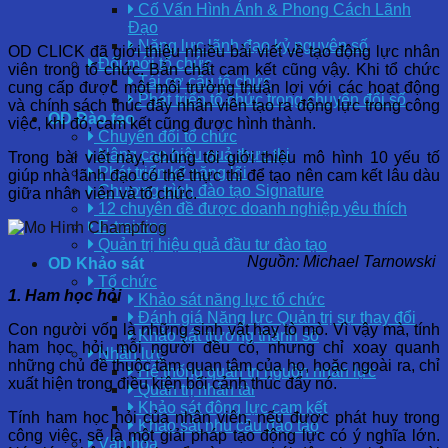
Cố Vấn Hình Ảnh & Phong Cách Lãnh
Đạo
Năng lực lãnh đạo kỷ nguyên số
OD CLICK đã giới thiệu nhiều bài viết về tạo động lực nhân
Đổi mới tổ chức
viên trong tổ chức. Bản chất cam kết cũng vậy. Khi tổ chức
Tái cơ cấu tổ chức
cung cấp được một môi trường thuận lợi với các hoạt động
Phát triển tổ chức trong chuyển đổi số
và chính sách thúc đẩy nhân viên tạo ra động lực trong công
OD Đào tạo
việc, khi đó, cam kết cũng được hình thành.
Chuyển đổi tổ chức
Nâng cao hiệu quả thực thi
Trong bài viết này, chúng tôi giới thiệu mô hình 10 yếu tố
Phát triển kỹ năng lõi
giúp nhà lãnh đạo có thể thực thi để tạo nên cam kết lâu dàu
Chương trình đào tạo Signature
giữa nhân viên và tổ chức.
12 chuyên đề được doanh nghiệp yêu thích
E-training
Quản trị hiệu quả đầu tư đào tạo
Nguồn: Michael Tarnowski
OD Khảo sát
Tổ chức
1. Ham học hỏi
Khảo sát năng lực tổ chức
Đánh giá Năng lực Quản trị sự thay đổi
Con người vốn là những sinh vật hay tò mò. Vì vậy mà, tính
Khảo sát trưởng thành số
ham học hỏi, mỗi người đều có, nhưng chỉ xoay quanh
Nhân lực
những chủ đề thuộc tầm quan tâm của họ, hoặc ngoài ra, chỉ
Hệ thống quản trị nguồn nhân lực
xuất hiện trong điều kiện bối cảnh thúc đẩy nó.
Quản trị nhân tài
Khảo sát động lực cam kết
Tính ham học hỏi của nhân viên, nếu được phát huy trong
Khảo sát nhu cầu đào tạo
công việc, sẽ là một giải pháp tạo động lực có ý nghĩa lớn.
Văn hóa