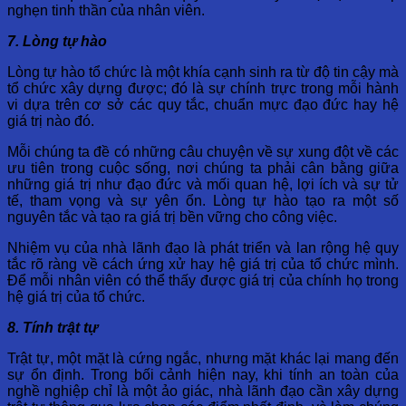
nghẹn tinh thần của nhân viên.
7. Lòng tự hào
Lòng tự hào tổ chức là một khía cạnh sinh ra từ độ tin cậy mà
tổ chức xây dựng được; đó là sự chính trực trong mỗi hành
vi dựa trên cơ sở các quy tắc, chuẩn mực đạo đức hay hệ
giá trị nào đó.
Mỗi chúng ta đề có những câu chuyện về sự xung đột về các
ưu tiên trong cuộc sống, nơi chúng ta phải cân bằng giữa
những giá trị như đạo đức và mối quan hệ, lợi ích và sự tử
tế, tham vọng và sự yên ổn. Lòng tự hào tạo ra một số
nguyên tắc và tạo ra giá trị bền vững cho công việc.
Nhiệm vụ của nhà lãnh đạo là phát triển và lan rộng hệ quy
tắc rõ ràng về cách ứng xử hay hệ giá trị của tổ chức mình.
Để mỗi nhân viên có thể thấy được giá trị của chính họ trong
hệ giá trị của tổ chức.
8. Tính trật tự
Trật tự, một mặt là cứng ngắc, nhưng mặt khác lại mang đến
sự ổn định. Trong bối cảnh hiện nay, khi tính an toàn của
nghề nghiệp chỉ là một ảo giác, nhà lãnh đạo cần xây dựng