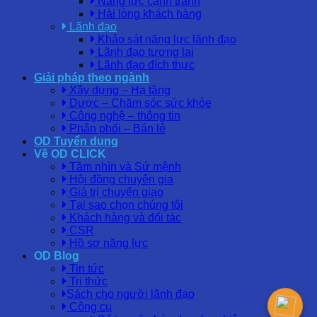
Năng lực cạnh tranh
Hài lòng khách hàng
Lãnh đạo
Khảo sát năng lực lãnh đạo
Lãnh đạo tương lai
Lãnh đạo đích thực
Giải pháp theo ngành
Xây dựng – Hạ tầng
Dược – Chăm sóc sức khỏe
Công nghệ – thông tin
Phân phối – Bán lẻ
OD Tuyển dụng
Về OD CLICK
Tầm nhìn và Sứ mệnh
Hội đồng chuyên gia
Giá trị chuyển giao
Tại sao chọn chúng tôi
Khách hàng và đối tác
CSR
Hồ sơ năng lực
OD Blog
Tin tức
Tri thức
Sách cho người lãnh đạo
Công cụ