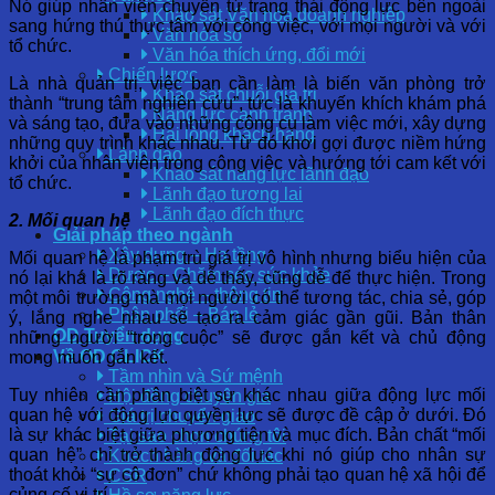
Nó giúp nhân viên chuyển từ trạng thái động lực bên ngoài
Khảo sát Văn hóa doanh nghiệp
sang hứng thú thực tâm với công việc, với mọi người và với
Văn hóa số
tổ chức.
Văn hóa thích ứng, đổi mới
Chiến lược
Là nhà quản trị, việc bạn cần làm là biến văn phòng trở
Khảo sát chuỗi giá trị
thành “trung tâm nghiên cứu”, tức là khuyến khích khám phá
Năng lực cạnh tranh
và sáng tạo, đưa vào những công cụ làm việc mới, xây dựng
Hài lòng khách hàng
những quy trình khác nhau. Từ đó khơi gợi được niềm hứng
Lãnh đạo
khởi của nhân viên trong công việc và hướng tới cam kết với
Khảo sát năng lực lãnh đạo
tổ chức.
Lãnh đạo tương lai
Lãnh đạo đích thực
2. Mối quan hệ
Giải pháp theo ngành
Xây dựng – Hạ tầng
Mối quan hệ là phạm trù giá trị vô hình nhưng biểu hiện của
Dược – Chăm sóc sức khỏe
nó lại khá là rõ ràng và dễ thấy, cũng dễ để thực hiện. Trong
Công nghệ – thông tin
một môi trường mà mọi người có thể tương tác, chia sẻ, góp
Phân phối – Bán lẻ
ý, lắng nghe nhau sẽ tạo ra cảm giác gần gũi. Bản thân
OD Tuyển dụng
những người “trong cuộc” sẽ được gắn kết và chủ động
Về OD CLICK
mong muốn gắn kết.
Tầm nhìn và Sứ mệnh
Tuy nhiên cần phân biệt sự khác nhau giữa động lực mối
Hội đồng chuyên gia
quan hệ với động lực quyền lực sẽ được đề cập ở dưới. Đó
Giá trị chuyển giao
là sự khác biệt giữa phương tiện và mục đích. Bản chất “mối
Tại sao chọn chúng tôi
quan hệ” chỉ trở thành động lực khi nó giúp cho nhân sự
Khách hàng và đối tác
thoát khỏi “sự cô đơn” chứ không phải tạo quan hệ xã hội để
CSR
củng cố vị trí.