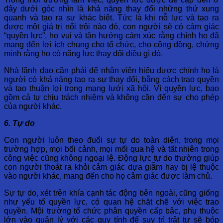
đây dưới góc nhìn là khả năng thay đổi những thứ xung
quanh và tạo ra sự khác biệt. Tức là khi nỗ lực và tạo ra
được một giá trị nổi trội nào đó, con người sẽ có cảm giác
“quyền lực”, họ vui và tận hưởng cảm xúc rằng chính họ đã
mang đến lợi ích chung cho tổ chức, cho cộng đồng, chứng
minh rằng họ có năng lực thay đổi điều gì đó.
Nhà lãnh đạo cần phải để nhân viên hiểu được chính họ là
người có khả năng tạo ra sự thay đổi, bằng cách trao quyền
và tạo thuận lợi trong mạng lưới xã hội. Vì quyền lực, bao
gồm cả tự chịu trách nhiệm và không cần đến sự cho phép
của người khác.
6. Tự do
Con người luôn theo đuổi sự tự do toàn diện, trong mọi
trường hợp, mọi bối cảnh, mọi mối qua hệ và tất nhiên trong
công việc cũng không ngoại lệ. Động lực tự do thường giúp
con người thoát ra khỏi cảm giác dựa giẫm hay bị lệ thuộc
vào người khác, mang đến cho họ cảm giác được làm chủ.
Sự tự do, xét trên khía cạnh tác động bên ngoài, cũng giống
như yếu tố quyền lực, có quan hệ chặt chẽ với việc trao
quyền. Mội trường tổ chức phân quyền cấp bậc, phụ thuộc
lớn vào quản lý với các quy tính để suy trì trật tự sẽ bóp