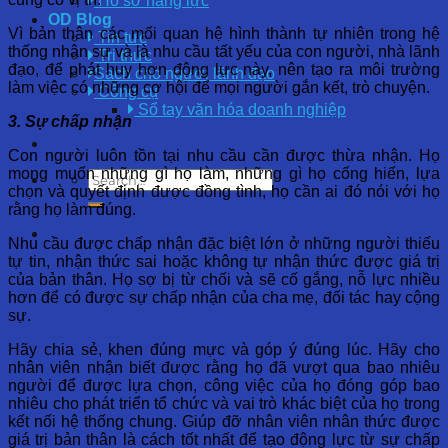
Hồ sơ năng lực
OD Blog
Vì bản thân các mối quan hệ hình thành tự nhiên trong hệ
Tin tức
thống nhân sự và là nhu cầu tất yếu của con người, nhà lãnh
Tri thức
đạo, để phát huy hơn động lực này, nên tạo ra môi trường
Sách cho người lãnh đạo
làm việc có những cơ hội để mọi người gắn kết, trò chuyện.
Công cụ
Sổ tay văn hóa doanh nghiệp
3. Sự chấp nhận
Con người luôn tồn tại nhu cầu cần được thừa nhận. Họ
mong muốn những gì họ làm, những gì họ cống hiến, lựa
chọn và quyết định được đồng tình, họ cần ai đó nói với họ
rằng họ làm đúng.
Nhu cầu được chấp nhận đặc biệt lớn ở những người thiếu
tự tin, nhận thức sai hoặc không tự nhận thức được giá trị
của bản thân. Họ sợ bị từ chối và sẽ cố gắng, nỗ lực nhiều
hơn để có được sự chấp nhận của cha mẹ, đối tác hay cộng
sự.
Hãy chia sẻ, khen đúng mực và góp ý đúng lúc. Hãy cho
nhân viên nhận biết được rằng họ đã vượt qua bao nhiêu
người để được lựa chọn, công việc của họ đóng góp bao
nhiêu cho phát triển tổ chức và vai trò khác biệt của họ trong
kết nối hệ thống chung. Giúp đỡ nhân viên nhân thức được
giá trị bản thân là cách tốt nhất để tạo động lực từ sự chấp