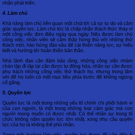
nhận phát triển.
4. Làm chủ
Khả năng làm chủ liên quan một chút tới cả sự tự do và cảm
giác quyền lực. Làm chủ tức là chấp nhận thách thức thay vì
một công việc đơn điệu ngày qua ngày. Nếu được làm chủ
công việc, nhân viên sẽ cảm thấy hứng thú với những thử
thách mới, hào hứng đào sâu để cải thiện năng lực, sự hiểu
biết và hướng tới hoàn thiện bản thân.
Nhà lãnh đạo cần đảm bảo rằng, những công việc nhàm
chán lặp đi lặp lại cần được tự động hóa, nhân sự cần được
phụ trách những công việc thử thách họ, nhưng trong tầm
với để họ luôn có một mục tiêu phía trước để không ngừng
cố gắng.
5. Quyền lực
Quyền lực là một trong những yếu tố chính chi phối hành vi
của con người, là một trong những loại cảm giác mà con
người mong muốn có được nhất. Có thể nhân sự trong tổ
chức không nắm quyền lực lớn nhất, xong nhu cầu quyền
lực của họ là không thể phủ nhận.
Trong môi trường làm việc, quyền lực được đề cập đến ở