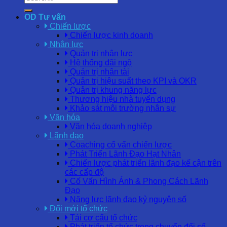
OD Tư vấn
Chiến lược
Chiến lược kinh doanh
Nhân lực
Quản trị nhân lực
Hệ thống đãi ngộ
Quản trị nhân tài
Quản trị hiệu suất theo KPI và OKR
Quản trị khung năng lực
Thương hiệu nhà tuyển dụng
Khảo sát môi trường nhân sự
Văn hóa
Văn hóa doanh nghiệp
Lãnh đạo
Coaching cố vấn chiến lược
Phát Triển Lãnh Đạo Hạt Nhân
Chiến lược phát triển lãnh đạo kế cận trên
các cấp độ
Cố Vấn Hình Ảnh & Phong Cách Lãnh
Đạo
Năng lực lãnh đạo kỷ nguyên số
Đổi mới tổ chức
Tái cơ cấu tổ chức
Phát triển tổ chức trong chuyển đổi số