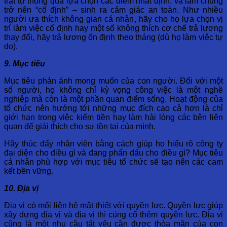
trật tự thông qua lựa chọn các điểm nhất định, và làm chúng
trở nên “cố định” – sinh ra cảm giác an toàn. Như nhiều
người ưa thích không gian cá nhân, hãy cho họ lựa chọn vị
trí làm việc cố định hay một số không thích cơ chế trả lương
thay đổi, hãy trả lương ổn định theo tháng (dù họ làm việc tự
do).
9. Mục tiêu
Mục tiêu phản ánh mong muốn của con người. Đối với một
số người, họ không chỉ kỳ vọng công việc là một nghề
nghiệp mà còn là một phần quan điểm sống. Hoạt động của
tổ chức nên hướng tới những mục đích cao cả hơn là chỉ
giới hạn trong việc kiếm tiền hay làm hài lòng các bên liên
quan để giải thích cho sự tồn tại của mình.
Hãy thúc đẩy nhân viên bằng cách giúp họ hiểu rõ công ty
đại diện cho điều gì và đang phấn đấu cho điều gì? Mục tiêu
cá nhân phù hợp với mục tiêu tổ chức sẽ tạo nên các cam
kết bền vững.
10. Địa vị
Địa vị có mối liên hệ mật thiết với quyền lực. Quyền lực giúp
xây dựng địa vị và địa vị thì củng cố thêm quyền lực. Địa vị
cũng là một nhu cầu tất yếu cần được thỏa mãn của con