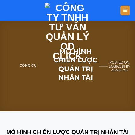
MÔ HÌNH
CHIẾN LƯỢC
POSTED ON
CÔNG CỤ
14/08/2018
BY
QUẢN TRỊ
ADMIN OD
NHÂN TÀI
MÔ HÌNH CHIẾN LƯỢC QUẢN TRỊ NHÂN TÀI