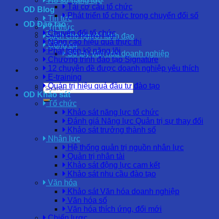
Hồ sơ năng lực
Tái cơ cấu tổ chức
OD Blog
Phát triển tổ chức trong chuyển đổi số
Tin tức
OD Đào tạo
Tri thức
Chuyển đổi tổ chức
Sách cho người lãnh đạo
Nâng cao hiệu quả thực thi
Công cụ
Phát triển kỹ năng lõi
Sổ tay văn hóa doanh nghiệp
Chương trình đào tạo Signature
12 chuyên đề được doanh nghiệp yêu thích
E-training
Quản trị hiệu quả đầu tư đào tạo
OD Khảo sát
Tổ chức
Khảo sát năng lực tổ chức
Đánh giá Năng lực Quản trị sự thay đổi
Khảo sát trưởng thành số
Nhân lực
Hệ thống quản trị nguồn nhân lực
Quản trị nhân tài
Khảo sát động lực cam kết
Khảo sát nhu cầu đào tạo
Văn hóa
Khảo sát Văn hóa doanh nghiệp
Văn hóa số
Văn hóa thích ứng, đổi mới
Chiến lược