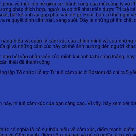
 phục về mối liên hệ giữa sự thành công của một công ty với T
ng pháp thích hợp, người ta có thể phát triển được Trí tuệ c
át, bất kể anh ấy gặp phải vấn đề gì. Hoặc bạn có thể nghĩ v
a ra quyết định cẩn thận, sáng suốt. Đây là những phẩm chất củ
 năng hiểu và quản lý cảm xúc của chính mình và của những 
ghĩa gì và những cảm xúc này có thể ảnh hưởng đến người khác
 đạo hét vào nhân viên của mình khi anh ta bị căng thẳng, hay 
 cần thiết để thành công
lập Tổ chức Hỗ trợ Trí tuệ cảm xúc ở Boston) đã chỉ ra 5 yếu t
 này, trí tuệ cảm xúc của bạn càng cao. Vì vậy, hãy xem xét từ
 thức có nghĩa là có sự thấu hiểu về cảm xúc, điểm mạnh, điể
rõ ràng về điểm mạnh, điểm yếu của bạn và nó có nghĩa là cư xử