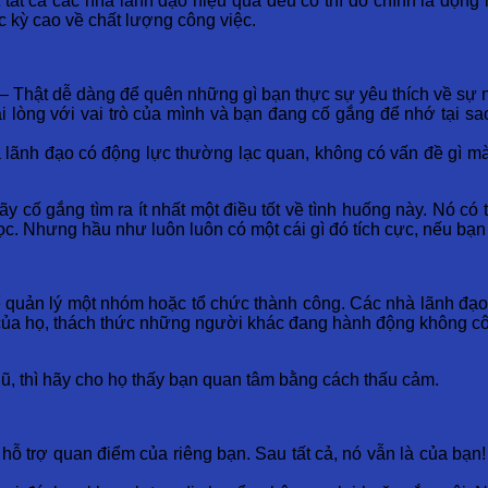
tất cả các nhà lãnh đạo hiệu quả đều có thì đó chính là động
c kỳ cao về chất lượng công việc.
– Thật dễ dàng để quên những gì bạn thực sự yêu thích về sự n
 lòng với vai trò của mình và bạn đang cố gắng để nhớ tại sao
 lãnh đạo có động lực thường lạc quan, không có vấn đề gì mà
hãy cố gắng tìm ra ít nhất một điều tốt về tình huống này. Nó c
học. Nhưng hầu như luôn luôn có một cái gì đó tích cực, nếu bạn
để quản lý một nhóm hoặc tổ chức thành công. Các nhà lãnh đạ
của họ, thách thức những người khác đang hành động không cô
ũ, thì hãy cho họ thấy bạn quan tâm bằng cách thấu cảm.
hỗ trợ quan điểm của riêng bạn. Sau tất cả, nó vẫn là của bạn