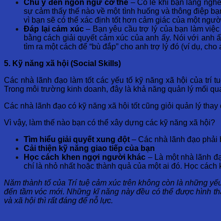
Chú ý đến ngôn ngữ cơ thể
– Có lẽ khi bạn lắng nghe
sự cảm thấy thế nào về một tình huống và thông điệp bạ
vì bạn sẽ có thể xác định tốt hơn cảm giác của một ngư
Đáp lại cảm xúc
– Bạn yêu cầu trợ lý của bạn làm việc
bằng cách giải quyết cảm xúc của anh ấy. Nói với anh 
tìm ra một cách để “bù đắp” cho anh trợ lý đó (ví dụ, ch
5. Kỹ năng xã hội (Social Skills)
Các nhà lãnh đạo làm tốt các yếu tố kỹ năng xã hội của trí 
Trong môi trường kinh doanh, đây là khả năng quản lý mối q
Các nhà lãnh đạo có kỹ năng xã hội tốt cũng giỏi quản lý thay
Vì vậy, làm thế nào bạn có thể xây dựng các kỹ năng xã hội?
Tìm hiểu giải quyết xung đột
– Các nhà lãnh đạo phải 
Cải thiện kỹ năng giao tiếp của bạn
Học cách khen ngợi người khác
– Là một nhà lãnh đ
chí là nhỏ nhất hoặc thành quả của một ai đó. Học cách k
Năm thành tố của Trí tuệ cảm xúc trên không còn là những yếu
đến tầm vóc mới. Những kĩ năng này đều có thể được hình tha
và xã hội thì rất đáng để nỗ lực.