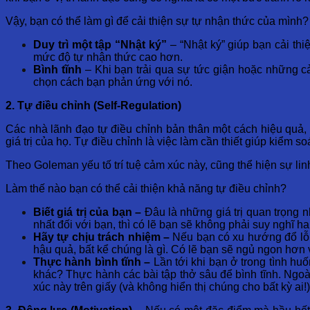
Vậy, bạn có thể làm gì để cải thiện sự tự nhận thức của mình?
Duy trì một tập “Nhật ký”
– “Nhật ký” giúp bạn cải th
mức độ tự nhận thức cao hơn.
Bình tĩnh
– Khi bạn trải qua sự tức giận hoặc những cả
chọn cách bạn phản ứng với nó.
2. Tự điều chỉnh (Self-Regulation)
Các nhà lãnh đạo tự điều chỉnh bản thân một cách hiệu quả, 
giá trị của họ. Tự điều chỉnh là việc làm cần thiết giúp kiểm soá
Theo Goleman yếu tố trí tuệ cảm xúc này, cũng thể hiện sự li
Làm thế nào bạn có thể cải thiện khả năng tự điều chỉnh?
Biết giá trị của bạn –
Đâu là những giá trị quan trọng n
nhất đối với bạn, thì có lẽ bạn sẽ không phải suy nghĩ h
Hãy tự chịu trách nhiệm –
Nếu bạn có xu hướng đổ lỗi 
hậu quả, bất kể chúng là gì. Có lẽ bạn sẽ ngủ ngon h
Thực hành bình tĩnh –
Lần tới khi bạn ở trong tình h
khác? Thực hành các bài tập thở sâu để bình tĩnh. Ngoà
xúc này trên giấy (và không hiển thị chúng cho bất kỳ ai!)