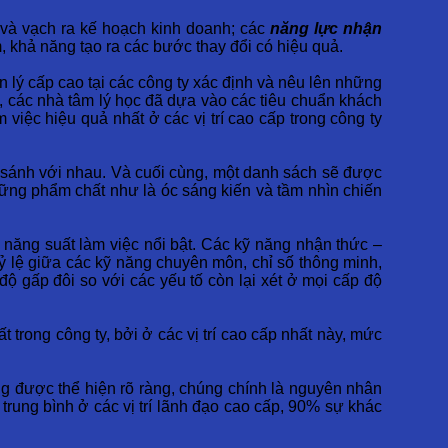
n và vạch ra kế hoạch kinh doanh; các
năng lực nhận
 khả năng tạo ra các bước thay đổi có hiệu quả.
 lý cấp cao tại các công ty xác định và nêu lên những
c, các nhà tâm lý học đã dựa vào các tiêu chuẩn khách
iệc hiệu quả nhất ở các vị trí cao cấp trong công ty
o sánh với nhau. Và cuối cùng, một danh sách sẽ được
hững phẩm chất như là óc sáng kiến và tầm nhìn chiến
ra năng suất làm việc nổi bật. Các kỹ năng nhận thức –
tỷ lệ giữa các kỹ năng chuyên môn, chỉ số thông minh,
c độ gấp đôi so với các yếu tố còn lại xét ở mọi cấp độ
t trong công ty, bởi ở các vị trí cao cấp nhất này, mức
ng được thể hiện rõ ràng, chúng chính là nguyên nhân
rung bình ở các vị trí lãnh đạo cao cấp, 90% sự khác