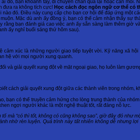
 ai đó, bạn khoanh tay, di chuyển chân qua lại hoặc cắn môi. 
n đưa ra không tích cực!
Học cách đọc ngôn ngữ cơ thể có thể
ời nào đó. Điều này cung cấp cho bạn cơ hội để đáp ứng một cá
 muộn. Mặc dù anh ấy đồng ý, bạn có thể cảm nhận thấy sự thất
ấy rằng bạn đánh giá cao việc anh ấy sẵn sàng làm thêm giờ và
o anh ấy nghỉ buổi sáng thứ hôm sau).
tuệ cảm xúc là những người giao tiếp tuyệt vời. Kỹ năng xã hộ
uan hệ với mọi người xung quanh.
 đổi và giải quyết xung đột về mặt ngoại giao, họ luôn làm gươn
biết cách giải quyết xung đột giữa các thành viên trong nhóm,
ạo, bạn có thể truyền cảm hứng cho lòng trung thành của nhó
hen ngợi người khác là một nghệ thuật tốt, rất đáng nỗ lực.
 tố mà “có thì tốt, không có cũng không sao”, giờ đây đó như mộ
̀nh nhờ rèn luyện. Quá trình này tất nhiên không dễ nhưng lợi