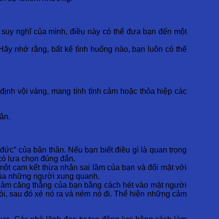
a suy nghĩ của mình, điều này có thể đưa bạn đến một
Hãy nhớ rằng, bất kể tình huống nào, bạn luôn có thể
 định vội vàng, mang tính tình cảm hoặc thỏa hiệp các
ân.
đức” của bản thân. Nếu bạn biết điều gì là quan trọng
 có lựa chọn đúng đắn.
một cam kết thừa nhận sai lầm của bạn và đối mặt với
của những người xung quanh.
 giảm căng thẳng của bạn bằng cách hét vào mặt người
nói, sau đó xé nó ra và ném nó đi. Thể hiện những cảm