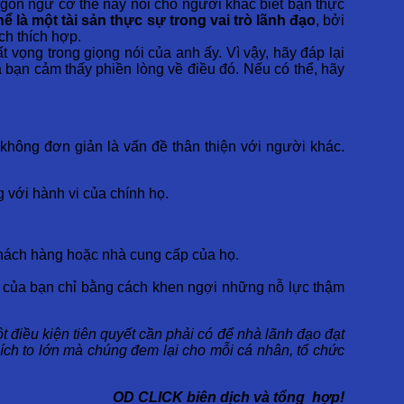
Ngôn ngữ cơ thể này nói cho người khác biết bạn thực
 là một tài sản thực sự trong vai trò lãnh đạo
, bởi
ch thích hợp.
 vọng trong giọng nói của anh ấy. Vì vậy, hãy đáp lại
 bạn cảm thấy phiền lòng về điều đó. Nếu có thể, hãy
i không đơn giản là vấn đề thân thiện với người khác.
g với hành vi của chính họ.
 khách hàng hoặc nhà cung cấp của họ.
m của bạn chỉ bằng cách khen ngợi những nỗ lực thậm
t điều kiện tiên quyết cần phải có để nhà lãnh đạo đạt
 ích to lớn mà chúng đem lại cho mỗi cá nhân, tổ chức
OD CLICK biên dịch và tổng hợp!