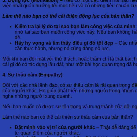
3. Động lực (Motivation) –
Nếu có một đặc điểm mà hầu hết 
việc nhất quán hướng tới mục tiêu và có những tiêu chuẩn cự
Làm thế nào bạn có thể cải thiện động lực của bản thân?
Kiểm tra lại lý do tại sao bạn làm công việc của mình
nhớ tại sao bạn muốn công việc này. Nếu bạn không hài
đề.
Hãy hy vọng và tìm thấy điều gì đó tốt đẹp
– Các nhà
cần thực hành, nhưng nó cũng đáng nỗ lực.
Mỗi khi bạn đối mặt với thử thách, hoặc thậm chí là thất bại, 
cái gì đó có tác dụng lâu dài, như một bài học quan trọng đã 
4. Sự thấu cảm (Empathy)
Đối với các nhà lãnh đạo, có sự thấu cảm là rất quan trọng 
của người khác. Họ giúp phát triển những người trong nhóm 
nghe những người xung quanh.
Nếu bạn muốn có được sự tôn trọng và trung thành của đội ng
Làm thế nào bạn có thể cải thiện sự thấu cảm của bản thân?
Đặt mình vào vị trí của người khác
– Thật dễ dàng để 
từ quan điểm của người khác.