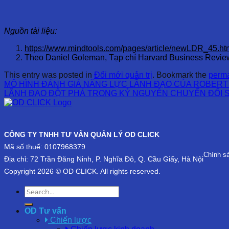
Nguồn tài liệu:
https://www.mindtools.com/pages/article/newLDR_45.ht
Theo Daniel Goleman, Tạp chí Harvard Business Revie
This entry was posted in
Đổi mới quản trị
. Bookmark the
perma
MÔ HÌNH ĐÁNH GIÁ NĂNG LỰC LÃNH ĐẠO CỦA ROBERT
LÃNH ĐẠO ĐỘT PHÁ TRONG KỶ NGUYÊN CHUYỂN ĐỔI 
CÔNG TY TNHH TƯ VẤN QUẢN LÝ OD CLICK
Mã số thuế: 0107968379
Chính s
Địa chỉ: 72 Trần Đăng Ninh, P. Nghĩa Đô, Q. Cầu Giấy, Hà Nội
Copyright 2026 © OD CLICK. All rights reserved.
OD Tư vấn
Chiến lược