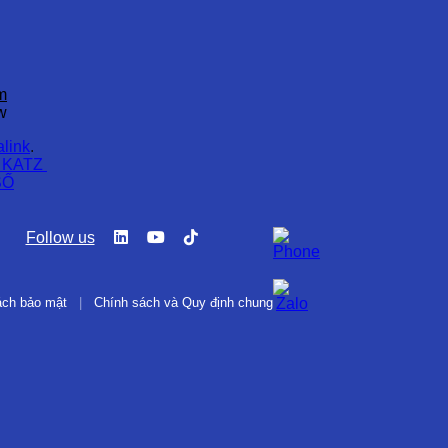
m
w
link
.
 KATZ
SỐ
Follow us
ách bảo mật
|
Chính sách và Quy định chung