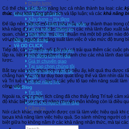
Chiến lược
Có thể chia các dạng năng lực cá nhân thành ba loại: các
k
Lãnh đạo
thức
, như khả năng phân tích và lập luận; và các
khả năng biể
Giải pháp theo ngành
Xây dựng – Hạ tầng
Để lập nên một số mô hình kiểu mẫu về sự thành thạo trong cô
Dược – Chăm sóc sức khỏe
khả năng được coi là đặc trưng nơi các nhà lãnh đạo xuất sắ
Công nghệ – thông tin
quan, chẳng hạn như mức lợi nhuận mà một bộ phận nào đó tr
Phân phối – Bán lẻ
với những người có năng suất làm việc ở vào mức độ trung bì
OD Tuyển dụng
Về OD CLICK
Tiếp đó, các cá nhân nổi bật này sẽ trải qua thêm các cuộc
Tầm nhìn và Sứ mệnh
lập ra, liệt kê những phẩm chất dành cho các nhà lãnh đạo t
Hội đồng chuyên gia
lược.
Giá trị chuyển giao
Tại sao chọn chúng tôi
Bắt tay vào việc phân tích các dữ liệu ấy, kết quả thu được rấ
Khách hàng và đối tác
chẳng hạn như lối tư duy bao quát tổng thể và tầm nhìn dài h
CSR
và Trí tuệ cảm xúc – tức là các yếu tố tạo nên năng suất làm 
Hồ sơ năng lực
công việc.
OD Blog
Tin tức
Ngoài ra, cuộc phân tích cũng đã cho thấy rằng Trí tuệ cảm xúc
Tri thức
độ khác biệt về các kỹ năng chuyên môn không còn là điều qu
Sách cho người lãnh đạo
Công cụ
Nói cách khác, một người được coi là làm việc hiệu quả khi c
tạo ra khả năng làm việc hiệu quả. So sánh những người có n
biệt giữa họ không nằm ở các khả năng nhận thức, mà tại các y