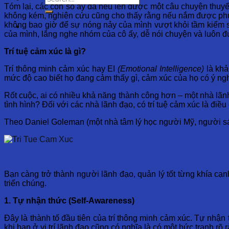
Tóm lại, các con số ấy đã nêu lên được một câu chuyện thuyết
không kém, nghiên cứu cũng cho thấy rằng nếu nắm được phươ
không bao giờ để sự nóng nảy của mình vượt khỏi tầm kiểm so
của mình, lắng nghe nhóm của cô ấy, dễ nói chuyện và luôn đư
Trí tuệ cảm xúc là gì?
Trí thông minh cảm xúc hay EI
(Emotional Intelligence)
là khả
mức độ cao biết họ đang cảm thấy gì, cảm xúc của họ có ý n
Rốt cuộc, ai có nhiều khả năng thành công hơn – một nhà lãnh
tình hình? Đối với các nhà lãnh đạo, có trí tuệ cảm xúc là điều
Theo Daniel Goleman (một nhà tâm lý học người Mỹ, người sáng 
Bạn càng trở thành người lãnh đạo, quản lý tốt từng khía cạnh
triển chúng.
1. Tự nhận thức (Self-Awareness)
Đây là thành tố đầu tiên của trí thông minh cảm xúc. Tự nhận
khi bạn ở vị trí lãnh đạo cũng có nghĩa là có một bức tranh 