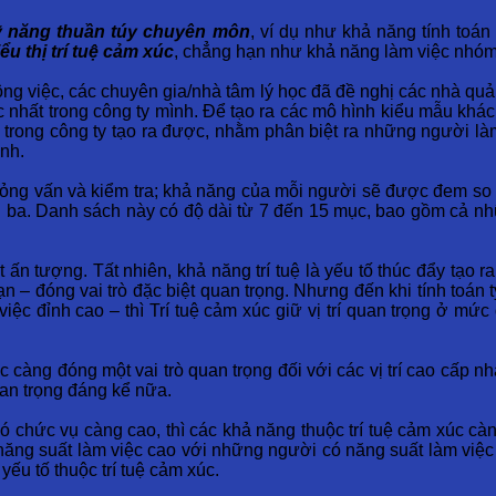
ỹ năng thuần túy chuyên môn
, ví dụ như khả năng tính toá
u thị trí tuệ cảm xúc
, chẳng hạn như khả năng làm việc nhóm,
ng việc, các chuyên gia/nhà tâm lý học đã đề nghị các nhà quản
c nhất trong công ty mình. Để tạo ra các mô hình kiểu mẫu khá
ong công ty tạo ra được, nhằm phân biệt ra những người làm v
nh.
 phỏng vấn và kiểm tra; khả năng của mỗi người sẽ được đem s
ài ba. Danh sách này có độ dài từ 7 đến 15 mục, bao gồm cả n
t ấn tượng. Tất nhiên, khả năng trí tuệ là yếu tố thúc đẩy tạo 
ạn – đóng vai trò đặc biệt quan trọng. Nhưng đến khi tính toán 
việc đỉnh cao – thì Trí tuệ cảm xúc giữ vị trí quan trọng ở mứ
 càng đóng một vai trò quan trọng đối với các vị trí cao cấp nhấ
an trọng đáng kể nữa.
ó chức vụ càng cao, thì các khả năng thuộc trí tuệ cảm xúc cà
ăng suất làm việc cao với những người có năng suất làm việc t
ếu tố thuộc trí tuệ cảm xúc.