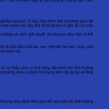
 lực. Các nhà lãnh đạo tự tạo động lực bằng cách làm
ghiệp của bạn. Vì vậy, hãy dành một chút thời gian để
 bạn muốn nó, hãy thử kỹ thuật tìm ra gốc rễ của vấn
 không có cách giải quyết. Áp dụng tư duy này có thể
ó thể là một điều nhỏ bé, như một liên hệ mới, hoặc một
 tìm kiếm nó.
o có sự thấu cảm có khả năng đặt mình vào tình huống
ng bằng, đưa ra phản hồi mang tính xây dựng và lắng
! Nhưng hãy dành thời gian để xem xét các tình huống