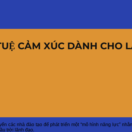
TUỆ CẢM XÚC DÀNH CHO 
ển các nhà đào tạo để phát triển một “mô hình năng lực” nhằm
ầu trời lãnh đạo.