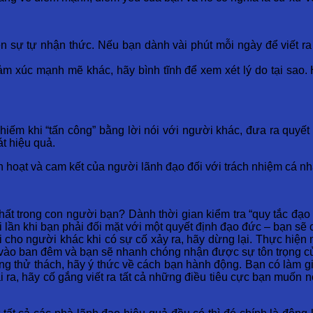
iện sự tự nhận thức. Nếu bạn dành vài phút mỗi ngày để viết r
m xúc mạnh mẽ khác, hãy bình tĩnh để xem xét lý do tại sao. 
hiếm khi “tấn công” bằng lời nói với người khác, đưa ra quyết
t hiệu quả.
nh hoạt và cam kết của người lãnh đạo đối với trách nhiệm cá nh
hất trong con người bạn? Dành thời gian kiểm tra “quy tắc đạo 
ai lần khi bạn phải đối mặt với một quyết định đạo đức – bạn sẽ
cho người khác khi có sự cố xảy ra, hãy dừng lại. Thực hiện 
ơn vào ban đêm và bạn sẽ nhanh chóng nhận được sự tôn trọng 
uống thử thách, hãy ý thức về cách bạn hành động. Bạn có làm
i ra, hãy cố gắng viết ra tất cả những điều tiêu cực bạn muốn 