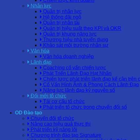
Chiến lược kinh doanh
Nhân lực
Quản trị nhân lực
Hệ thống đãi ngộ
Quản trị nhân tài
Quản trị hiệu suất theo KPI và OKR
Quản trị khung năng lực
Thương hiệu nhà tuyển dụng
Khảo sát môi trường nhân sự
Văn hóa
Văn hóa doanh nghiệp
Lãnh đạo
Coaching cố vấn chiến lược
Phát Triển Lãnh Đạo Hạt Nhân
Chiến lược phát triển lãnh đạo kế cận trên 
Cố Vấn Hình Ảnh & Phong Cách Lãnh Đạo
Năng lực lãnh đạo kỷ nguyên số
Đổi mới tổ chức
Tái cơ cấu tổ chức
Phát triển tổ chức trong chuyển đổi số
OD Đào tạo
Chuyển đổi tổ chức
Nâng cao hiệu quả thực thi
Phát triển kỹ năng lõi
Chương trình đào tạo Signature