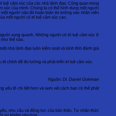
rí tuệ cảm xúc của các nhà lãnh đạo. Cũng quan trọng
ảm xúc của mình. Chúng ta có thể hình dung một người
ề một người nào đó hoàn toàn tin tưởng vào nhân viên
a một người có trí tuệ cảm xúc cao .
người xung quanh. Những người có trí tuệ cảm xúc ở
 như thế nào.
một nhà lãnh đạo luôn kiểm soát và bình tĩnh đánh giá
ố chính để đo lường và phát triển trí tuệ cảm xúc.
Nguồn: Dr. Daniel Goleman
ng yếu tố chi tiết hơn và xem xét cách bạn có thể phát
m yếu, nhu cầu và động lực của bản thân. Tự nhận thức
 với sự khiêm nhường.