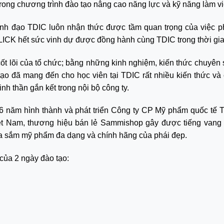
 trong chương trình đào tạo nâng cao năng lực và kỹ năng làm v
nh đạo TDIC luôn nhận thức được tầm quan trọng của việc phá
LICK hết sức vinh dự được đồng hành cùng TDIC trong thời gi
g cốt lõi của tổ chức; bằng những kinh nghiệm, kiến thức chuyê
o đã mang đến cho học viên tại TDIC rất nhiều kiến thức và 
nh thần gắn kết trong nội bộ công ty.
6 năm hình thành và phát triển Công ty CP Mỹ phẩm quốc tế 
ệt Nam, thương hiệu bán lẻ Sammishop gây được tiếng vang
 sắm mỹ phẩm đa dạng và chính hãng của phái đẹp.
của 2 ngày đào tạo: