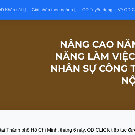
D Khảo sát
Giải pháp theo ngành
OD Tuyển dụng
Về OD C
NÂNG CAO NĂN
NĂNG LÀM VIỆC
NHÂN SỰ CÔNG T
NỘ
c tại Thành phố Hồ Chí Minh, tháng 6 này, OD CLICK tiếp tục