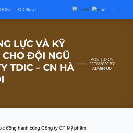
EN
VI
LICK
OD Blog
G LỰC VÀ KỸ
 CHO ĐỘI NGŨ
POSTED ON
22/06/2020
BY
Y TDIC – CN HÀ
ADMIN OD
I
 được đồng hành cùng Công ty CP Mỹ phẩm