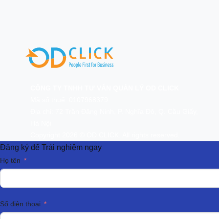
CÔNG TY TNHH TƯ VẤN QUẢN LÝ OD CLICK
Mã số thuế: 0107968379
Địa chỉ: 72 Trần Đăng Ninh, P. Nghĩa Đô, Q. Cầu Giấy,
Hà Nội
Copyright 2026 © OD CLICK. All rights reserved.
Đăng ký để Trải nghiệm ngay
Họ tên
Số điện thoại