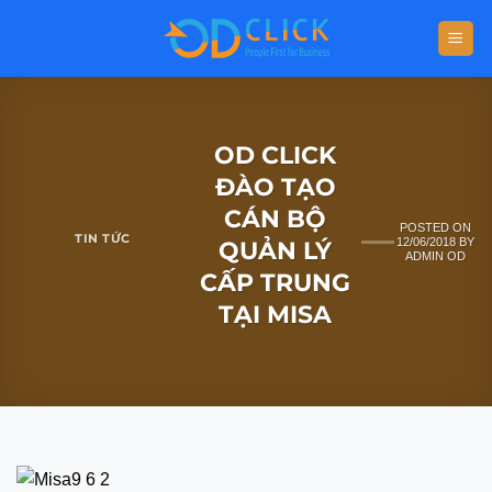
OD CLICK
ĐÀO TẠO
CÁN BỘ
POSTED ON
TIN TỨC
12/06/2018
BY
QUẢN LÝ
ADMIN OD
CẤP TRUNG
TẠI MISA