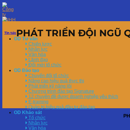
PHÁT TRIỂN ĐỘI NGŨ 
Tin tức
OD Tư vấn
Chiến lược
Nhân lực
Văn hóa
Lãnh đạo
Đổi mới tổ chức
OD Đào tạo
Chuyển đổi tổ chức
Nâng cao hiệu quả thực thi
Phát triển kỹ năng lõi
Chương trình đào tạo Signature
12 chuyên đề được doanh nghiệp yêu thích
E-training
Quản trị hiệu quả đầu tư đào tạo
OD Khảo sát
PH
Tổ chức
Nhân lực
Văn hóa