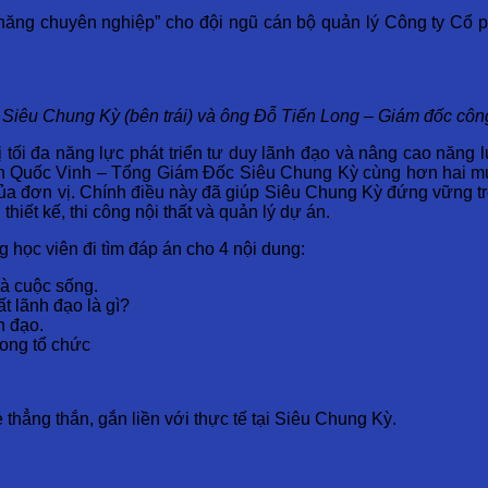
kỹ năng chuyên nghiệp” cho đội ngũ cán bộ quản lý Công ty 
Siêu Chung Kỳ (bên trái) và ông Đỗ Tiến Long – Giám đốc côn
ị tối đa năng lực phát triển tư duy lãnh đạo và nâng cao năng l
an Quốc Vinh – Tổng Giám Đốc Siêu Chung Kỳ cùng hơn hai mươ
của đơn vị. Chính điều này đã giúp Siêu Chung Kỳ đứng vững trê
hiết kế, thi công nội thất và quản lý dự án.
 học viên đi tìm đáp án cho 4 nội dung:
 và cuộc sống.
 lãnh đạo là gì?
h đạo.
rong tổ chức
hẳng thắn, gắn liền với thực tế tại Siêu Chung Kỳ.