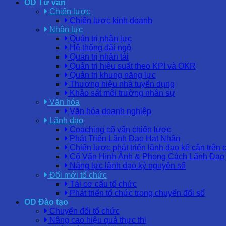
OD Tư vấn
Chiến lược
Chiến lược kinh doanh
Nhân lực
Quản trị nhân lực
Hệ thống đãi ngộ
Quản trị nhân tài
Quản trị hiệu suất theo KPI và OKR
Quản trị khung năng lực
Thương hiệu nhà tuyển dụng
Khảo sát môi trường nhân sự
Văn hóa
Văn hóa doanh nghiệp
Lãnh đạo
Coaching cố vấn chiến lược
Phát Triển Lãnh Đạo Hạt Nhân
Chiến lược phát triển lãnh đạo kế cận trên 
Cố Vấn Hình Ảnh & Phong Cách Lãnh Đạo
Năng lực lãnh đạo kỷ nguyên số
Đổi mới tổ chức
Tái cơ cấu tổ chức
Phát triển tổ chức trong chuyển đổi số
OD Đào tạo
Chuyển đổi tổ chức
Nâng cao hiệu quả thực thi