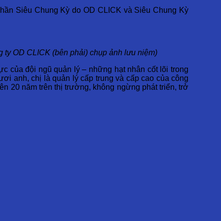
Cổ phần Siêu Chung Kỳ do OD CLICK và Siêu Chung Kỳ
g ty OD CLICK (bên phải) chụp ảnh lưu niệm)
ực của đội ngũ quản lý – những hạt nhân cốt lõi trong
i anh, chị là quản lý cấp trung và cấp cao của công
n 20 năm trên thị trường, không ngừng phát triển, trở