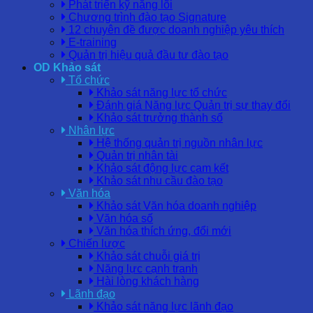
Phát triển kỹ năng lõi
Chương trình đào tạo Signature
12 chuyên đề được doanh nghiệp yêu thích
E-training
Quản trị hiệu quả đầu tư đào tạo
OD Khảo sát
Tổ chức
Khảo sát năng lực tổ chức
Đánh giá Năng lực Quản trị sự thay đổi
Khảo sát trưởng thành số
Nhân lực
Hệ thống quản trị nguồn nhân lực
Quản trị nhân tài
Khảo sát động lực cam kết
Khảo sát nhu cầu đào tạo
Văn hóa
Khảo sát Văn hóa doanh nghiệp
Văn hóa số
Văn hóa thích ứng, đổi mới
Chiến lược
Khảo sát chuỗi giá trị
Năng lực cạnh tranh
Hài lòng khách hàng
Lãnh đạo
Khảo sát năng lực lãnh đạo