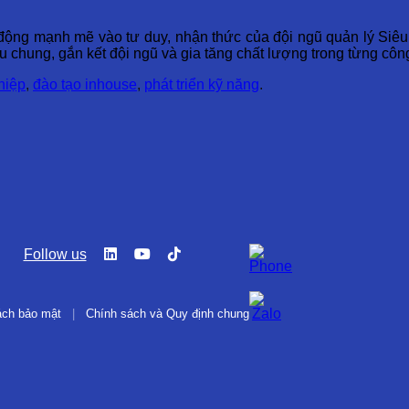
c động mạnh mẽ vào tư duy, nhận thức của đội ngũ quản lý Siê
u chung, gắn kết đội ngũ và gia tăng chất lượng trong từng công
hiệp
,
đào tạo inhouse
,
phát triển kỹ năng
.
Follow us
ách bảo mật
|
Chính sách và Quy định chung