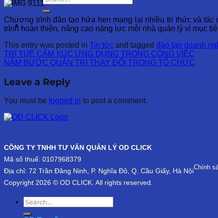
Chương trình đào tạo hứa hẹn mang lại nhiều tri thức và tá
trình hoàn thiện, nâng cao năng lực mỗi nhà quản lý vì mục tiê
This entry was posted in
Tin tức
and tagged
đào tạo doanh ng
TRÍ TUỆ CẢM XÚC ỨNG DỤNG TRONG CÔNG VIỆC
NĂM BƯỚC QUẢN TRỊ THAY ĐỔI TRONG TỔ CHỨC
Leave a Reply
You must be
logged in
to post a comment.
CÔNG TY TNHH TƯ VẤN QUẢN LÝ OD CLICK
Mã số thuế: 0107968379
Chính s
Địa chỉ: 72 Trần Đăng Ninh, P. Nghĩa Đô, Q. Cầu Giấy, Hà Nội
Copyright 2026 © OD CLICK. All rights reserved.