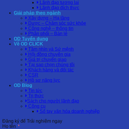
Lãnh đạo tương lai
Lãnh đạo đích thực
Giải pháp theo ngành
Xây dựng – Hạ tầng
Dược – Chăm sóc sức khỏe
Công nghệ – thông tin
Phân phối – Bán lẻ
OD Tuyển dụng
Về OD CLICK
Tầm nhìn và Sứ mệnh
Hội đồng chuyên gia
Giá trị chuyển giao
Tại sao chọn chúng tôi
Khách hàng và đối tác
CSR
Hồ sơ năng lực
OD Blog
Tin tức
Tri thức
Sách cho người lãnh đạo
Công cụ
Sổ tay văn hóa doanh nghiệp
Đăng ký để Trải nghiệm ngay
Họ tên