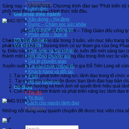
Chiến lược
Sáng nay – 19/10/2018, Chương trình đào tạo “Phát triển 
Lãnh đạo
phối hợp thực hiện đã chính thức bắt đầu.
Giải pháp theo ngành
Xây dựng – Hạ tầng
Dược – Chăm sóc sức khỏe
Công nghệ – thông tin
(Ảnh: Ông Phan Quốc Vinh – Tổng Giám đốc công ty 
Phân phối – Bán lẻ
OD Tuyển dụng
Chương trình được kéo dài trong 3 tuần, với mục tiêu trang b
phát triển tổ chức. Chương trình có sự tham gia của ông Ph
Về OD CLICK
ty. Điều này cho thấy sự ham học hỏi, luôn đổi mới sáng tạo 
Tầm nhìn và Sứ mệnh
thành một trong những công ty hàng đầu trong lĩnh vực tư vấn, t
Hội đồng chuyên gia
Giá trị chuyển giao
Xuyên suốt hai ngày đào tạo, chuyên gia Đỗ Tiến Long sẽ cùng
Tại sao chọn chúng tôi
Khách hàng và đối tác
Tại sao phải phát triển năng lực lãnh đạo trong tổ chức
CSR
Tại sao nhân viên muốn được bạn lãnh đạo hay bản chất
Hồ sơ năng lực
Sức ảnh hưởng và hình ảnh sẽ quyết định hiệu quả lãn
OD Blog
Con đường hình thành và phát triển năng lực lãnh đạo t
Tin tức
Tri thức
Sách cho người lãnh đạo
Công cụ
Những nội dung xoay quanh chuyên đề được học viên chia sẻ t