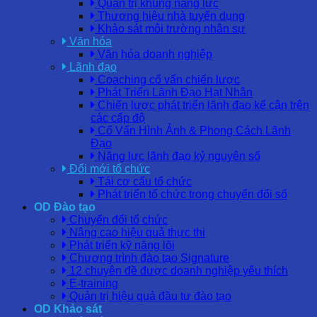
Quản trị khung năng lực
Thương hiệu nhà tuyển dụng
Khảo sát môi trường nhân sự
Văn hóa
Văn hóa doanh nghiệp
Lãnh đạo
Coaching cố vấn chiến lược
Phát Triển Lãnh Đạo Hạt Nhân
Chiến lược phát triển lãnh đạo kế cận trên
các cấp độ
Cố Vấn Hình Ảnh & Phong Cách Lãnh
Đạo
Năng lực lãnh đạo kỷ nguyên số
Đổi mới tổ chức
Tái cơ cấu tổ chức
Phát triển tổ chức trong chuyển đổi số
OD Đào tạo
Chuyển đổi tổ chức
Nâng cao hiệu quả thực thi
Phát triển kỹ năng lõi
Chương trình đào tạo Signature
12 chuyên đề được doanh nghiệp yêu thích
E-training
Quản trị hiệu quả đầu tư đào tạo
OD Khảo sát