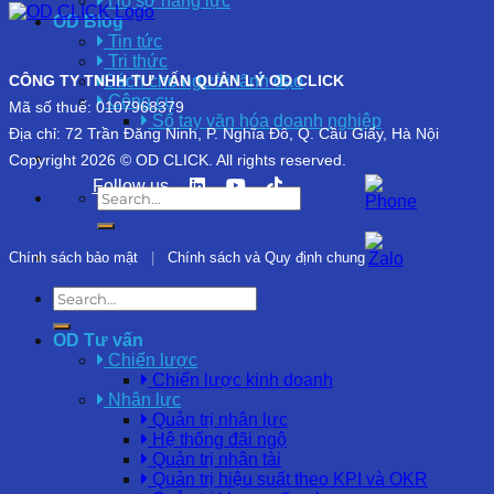
Hồ sơ năng lực
OD Blog
Tin tức
Tri thức
Sách cho người lãnh đạo
CÔNG TY TNHH TƯ VẤN QUẢN LÝ OD CLICK
Công cụ
Mã số thuế: 0107968379
Sổ tay văn hóa doanh nghiệp
Địa chỉ: 72 Trần Đăng Ninh, P. Nghĩa Đô, Q. Cầu Giấy, Hà Nội
Copyright 2026 © OD CLICK. All rights reserved.
Follow us
Chính sách bảo mật
|
Chính sách và Quy định chung
OD Tư vấn
Chiến lược
Chiến lược kinh doanh
Nhân lực
Quản trị nhân lực
Hệ thống đãi ngộ
Quản trị nhân tài
Quản trị hiệu suất theo KPI và OKR