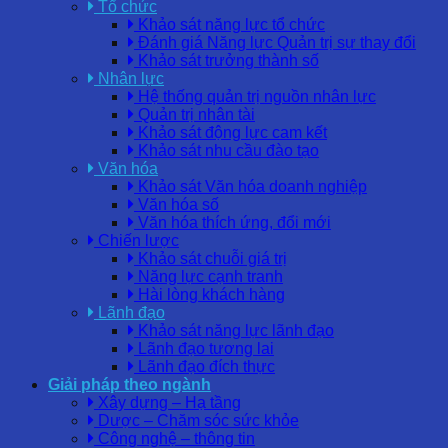
Tổ chức
Khảo sát năng lực tổ chức
Đánh giá Năng lực Quản trị sự thay đổi
Khảo sát trưởng thành số
Nhân lực
Hệ thống quản trị nguồn nhân lực
Quản trị nhân tài
Khảo sát động lực cam kết
Khảo sát nhu cầu đào tạo
Văn hóa
Khảo sát Văn hóa doanh nghiệp
Văn hóa số
Văn hóa thích ứng, đổi mới
Chiến lược
Khảo sát chuỗi giá trị
Năng lực cạnh tranh
Hài lòng khách hàng
Lãnh đạo
Khảo sát năng lực lãnh đạo
Lãnh đạo tương lai
Lãnh đạo đích thực
Giải pháp theo ngành
Xây dựng – Hạ tầng
Dược – Chăm sóc sức khỏe
Công nghệ – thông tin