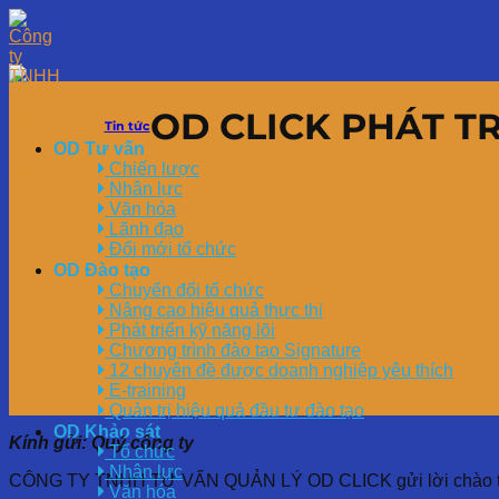
OD CLICK PHÁT T
Tin tức
OD Tư vấn
Chiến lược
Nhân lực
Văn hóa
Lãnh đạo
Đổi mới tổ chức
OD Đào tạo
Chuyển đổi tổ chức
Nâng cao hiệu quả thực thi
Phát triển kỹ năng lõi
Chương trình đào tạo Signature
12 chuyên đề được doanh nghiệp yêu thích
E-training
Quản trị hiệu quả đầu tư đào tạo
OD Khảo sát
Kính gửi: Quý công ty
Tổ chức
Nhân lực
CÔNG TY TNHH TƯ VẤN QUẢN LÝ OD CLICK gửi lời chào trân
Văn hóa