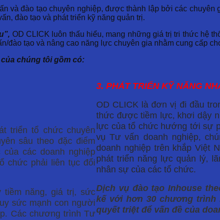
n và đào tạo chuyên nghiệp, được thành lập bởi các chuyên g
n, đào tạo và phát triển kỹ năng quản trị.
u”,
OD CLICK luôn thấu hiểu, mang những giá trị tri thức hệ thố
vấn/đào tạo và nâng cao năng lực chuyên gia nhằm cung cấp ch
 của chúng tôi gồm có:
3. PHÁT TRIỂN KỸ NĂNG N
OD CLICK là đơn vị đi đầu tro
thức được tiềm lực, khơi dậy n
lực của tổ chức hướng tới sự 
át triển tổ chức chuyên
vụ Tư vấn doanh nghiệp, chún
uyên sâu theo đặc điểm
doanh nghiệp trên khắp Việt 
c của các doanh nghiệp
phát triển năng lực quản lý, 
ổ chức phải liên tục đổi
nhân sự của các tổ chức.
Dịch vụ đào tạo Inhouse th
iềm năng, giá trị, sức
kế với hơn 30 chương trình
 huy sức mạnh con người
quyết triệt để vấn đề của do
ệp. Các chương trình Tư