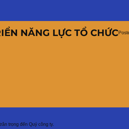
RIỂN NĂNG LỰC TỔ CHỨC
Post
 trọng đến Quý công ty.