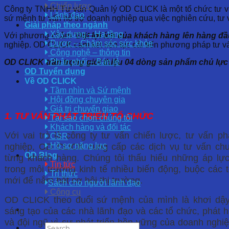
Chiến lược
Công ty TNHH Tư vấn Quản lý OD CLICK là một tổ chức tư vấ
Lãnh đạo
sứ mệnh tư vấn hỗ trợ doanh nghiệp qua việc nghiên cứu, tư vấ
Giải pháp theo ngành
Xây dựng – Hạ tầng
Với phương châm “
Đặt lợi ích của khách hàng lên hàng đầ
Dược – Chăm sóc sức khỏe
nghiệp. OD CLICK cam kết liên tục cải tiến phương pháp tư 
Công nghệ – thông tin
Phân phối – Bán lẻ
OD CLICK trân trọng giới thiệu 04 dòng sản phẩm chủ lực
OD Tuyển dụng
Về OD CLICK
Tầm nhìn và Sứ mệnh
Hội đồng chuyên gia
Giá trị chuyển giao
1. TƯ VẤN PHÁT TRIỂN TỔ CHỨC
Tại sao chọn chúng tôi
Khách hàng và đối tác
Với vai trò là công ty tư vấn chiến lược, tư vấn ph
CSR
nghiệp, OD CLICK cung cấp các dịch vụ tư vấn ch
Hồ sơ năng lực
OD Blog
từng khách hàng. Chúng tôi thấu hiểu những áp lự
Tin tức
trong môi trường kinh tế nhiều biến động, buộc các t
Tri thức
mới để nắm bắt cơ hội thị trường.
Sách cho người lãnh đạo
Công cụ
OD CLICK theo đuổi sứ mệnh của mình là khơi dậy t
sáng tạo của các nhà lãnh đạo và các tổ chức, phát
và đội ngũ vì sự phát triển bền vững của doanh nghi