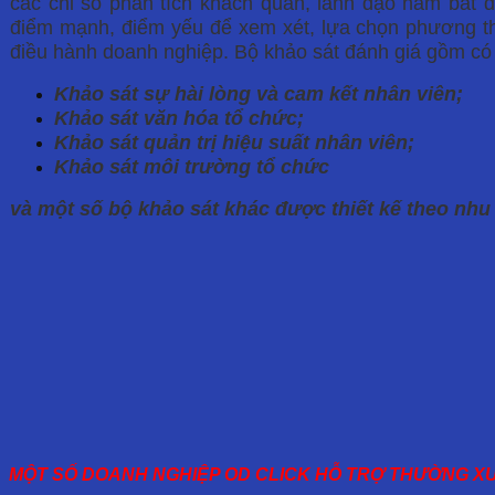
các chỉ số phân tích khách quan, lãnh đạo nắm bắt đ
điểm mạnh, điểm yếu để xem xét, lựa chọn phương th
điều hành doanh nghiệp. Bộ khảo sát đánh giá gồm c
Khảo sát sự hài lòng và cam kết nhân viên;
Khảo sát văn hóa tổ chức;
Khảo sát quản trị hiệu suất nhân viên;
Khảo sát môi trường tổ chức
và một số bộ khảo sát khác được thiết kế theo nh
MỘT SỐ DOANH NGHIỆP OD CLICK HỖ TRỢ THƯỜNG X