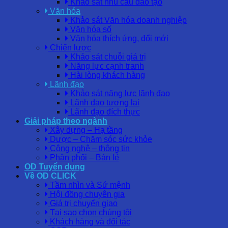
Khảo sát nhu cầu đào tạo
Văn hóa
Khảo sát Văn hóa doanh nghiệp
Văn hóa số
Văn hóa thích ứng, đổi mới
Chiến lược
Khảo sát chuỗi giá trị
Năng lực cạnh tranh
Hài lòng khách hàng
Lãnh đạo
Khảo sát năng lực lãnh đạo
Lãnh đạo tương lai
Lãnh đạo đích thực
Giải pháp theo ngành
Xây dựng – Hạ tầng
Dược – Chăm sóc sức khỏe
Công nghệ – thông tin
Phân phối – Bán lẻ
OD Tuyển dụng
Về OD CLICK
Tầm nhìn và Sứ mệnh
Hội đồng chuyên gia
Giá trị chuyển giao
Tại sao chọn chúng tôi
Khách hàng và đối tác