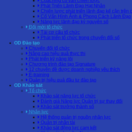
Coaching cố vấn chiến lược
Phát Triển Lãnh Đạo Hạt Nhân
Chiến lược phát triển lãnh đạo kế cận trên 
Cố Vấn Hình Ảnh & Phong Cách Lãnh Đạo
Năng lực lãnh đạo kỷ nguyên số
Đổi mới tổ chức
Tái cơ cấu tổ chức
Phát triển tổ chức trong chuyển đổi số
OD Đào tạo
Chuyển đổi tổ chức
Nâng cao hiệu quả thực thi
Phát triển kỹ năng lõi
Chương trình đào tạo Signature
12 chuyên đề được doanh nghiệp yêu thích
E-training
Quản trị hiệu quả đầu tư đào tạo
OD Khảo sát
Tổ chức
Khảo sát năng lực tổ chức
Đánh giá Năng lực Quản trị sự thay đổi
Khảo sát trưởng thành số
Nhân lực
Hệ thống quản trị nguồn nhân lực
Quản trị nhân tài
Khảo sát động lực cam kết