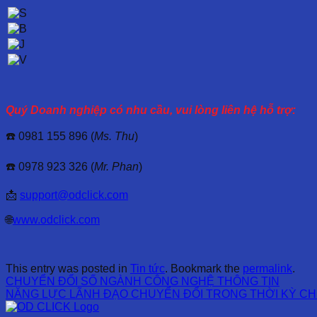
Quý Doanh nghiệp có nhu cầu, vui lòng liên hệ hỗ trợ:
☎️ 0981 155 896 (
Ms. Thu
)
☎️ 0978 923 326 (
Mr. Phan
)
📩
support@odclick.com
🌐
www.odclick.com
This entry was posted in
Tin tức
. Bookmark the
permalink
.
CHUYỂN ĐỔI SỐ NGÀNH CÔNG NGHỆ THÔNG TIN
NĂNG LỰC LÃNH ĐẠO CHUYỂN ĐỔI TRONG THỜI KỲ CH