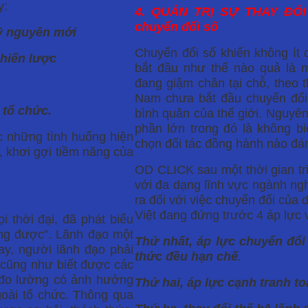
y:
4. QUẢN TRỊ SỰ THAY ĐỔI t
chuyển đổi số
kỷ nguyên mới
Chuyển đổi số khiến không ít
chiến lược
bắt đầu như thế nào quả là m
đang giậm chân tại chỗ, theo 
Nam chưa bắt đầu chuyển đổi s
 tổ chức.
bình quân của thế giới. Nguyê
phần lớn trong đó là không bi
c những tình huống hiện
chọn đối tác đồng hành nào đán
, khơi gợi tiềm năng của
OD CLICK sau một thời gian tri
với đa dạng lĩnh vực ngành ng
ra đối với việc chuyển đổi của
Việt đang đứng trước 4 áp lực 
i thời đại, đã phát biểu
ờng được”. Lãnh đạo một
Thứ nhất, áp lực chuyển đổi
ay, người lãnh đạo phải
thức đều hạn chế
.
i cũng như biết được các
g đo lường có ảnh hưởng
Thứ hai, áp lực cạnh tranh t
goài tổ chức. Thông qua