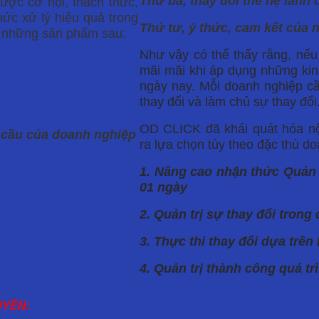
Thứ ba, thay đổi thế hệ lãnh 
ược cơ hội, thách thức,
ức xử lý hiệu quả trong
Thứ tư, ý thức, cam kết của 
ó những sản phẩm sau:
Như vậy có thể thấy rằng, nếu
mãi mãi khi áp dụng những kin
ngày nay. Mỗi doanh nghiệp c
thay đổi và làm chủ sự thay đổi
OD CLICK đã khái quát hóa nộ
u cầu của doanh nghiệp
ra lựa chọn tùy theo đặc thù d
1. Nâng cao nhận thức Quản t
01 ngày
2. Quản trị sự thay đổi tron
3. Thực thi thay đổi dựa trê
4. Quản trị thành công quá tr
UYÊN: