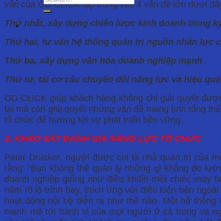
vấn của OD CLICK tập trung vào 4 vấn đề lớn dưới đâ
Thứ nhất, xây dựng chiến lược kinh doanh trong 
Thứ hai, tư vấn hệ thống quản trị nguồn nhân lực 
Thứ ba, xây dựng văn hóa doanh nghiệp mạnh
Thứ
tư, tái cơ cấu chuyển đổi năng lực và hiệu quả
OD CLICK giúp khách hàng không chỉ giải quyết đượ
tại mà còn giải quyết những vấn đề mang tính tổng thể
tổ chức để hướng tới sự phát triển bền vững.
2. KHẢO SÁT ĐÁNH GIÁ NĂNG LỰC TỔ CHỨC
Peter Drucker, người được coi là nhà quản trị của mọ
rằng: “Bạn không thể quản lý những gì không đo lư
doanh nghiệp giống như điều khiển một chiếc máy b
nắm rõ lộ trình bay, thích ứng với điều kiện bên ngoà
hoạt động nội bộ diễn ra như thế nào. Một hệ thốn
mạnh mẽ tới hành vi của mọi người ở cả trong và n