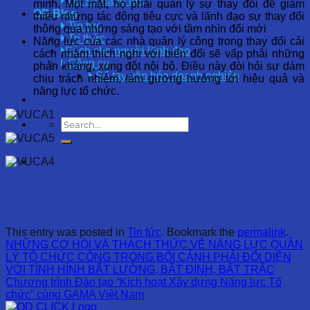
Hồ sơ năng lực
mình. Một mặt, họ phải quản lý sự thay đổi để giảm
OD Blog
thiểu những tác động tiêu cực và lãnh đạo sự thay đổi
Tin tức
thông qua những sáng tạo với tầm nhìn đổi mới
Tri thức
Năng lực của các nhà quản lý công trong thay đổi cải
Sách cho người lãnh đạo
cách nhằm thích nghi với biến đổi sẽ vấp phải những
Công cụ
phản kháng, xung đột nội bộ. Điều này đòi hỏi sự dám
Sổ tay văn hóa doanh nghiệp
chịu trách nhiệm, làm gương hướng tới hiệu quả và
năng lực tổ chức.
This entry was posted in
Tin tức
. Bookmark the
permalink
.
NHỮNG CƠ HỘI VÀ THÁCH THỨC VỀ NĂNG LỰC QUẢN
LÝ TỔ CHỨC CÔNG TRONG BỐI CẢNH PHẢI ĐỐI DIỆN
VỚI TÌNH HÌNH BẤT LƯỜNG, BẤT ĐỊNH, BẤT TRẮC
Chương trình Đào tạo “Kích hoạt Xây dựng Năng lực Tổ
chức” cùng GAMA Việt Nam