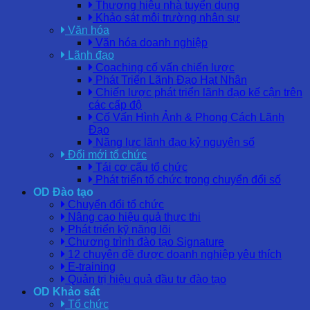
Thương hiệu nhà tuyển dụng
Khảo sát môi trường nhân sự
Văn hóa
Văn hóa doanh nghiệp
Lãnh đạo
Coaching cố vấn chiến lược
Phát Triển Lãnh Đạo Hạt Nhân
Chiến lược phát triển lãnh đạo kế cận trên
các cấp độ
Cố Vấn Hình Ảnh & Phong Cách Lãnh
Đạo
Năng lực lãnh đạo kỷ nguyên số
Đổi mới tổ chức
Tái cơ cấu tổ chức
Phát triển tổ chức trong chuyển đổi số
OD Đào tạo
Chuyển đổi tổ chức
Nâng cao hiệu quả thực thi
Phát triển kỹ năng lõi
Chương trình đào tạo Signature
12 chuyên đề được doanh nghiệp yêu thích
E-training
Quản trị hiệu quả đầu tư đào tạo
OD Khảo sát
Tổ chức