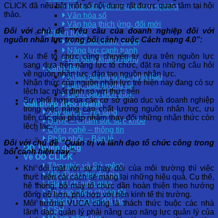
CLICK đã nêu bật một số nội dung rất được quan tâm tại hội
Khảo sát Văn hóa doanh nghiệp
thảo.
Văn hóa số
Văn hóa thích ứng, đổi mới
Đối với chủ đề “Yêu cầu của doanh nghiệp đối với
Chiến lược
nguồn nhân lực trong bối cảnh cuộc Cách mạng 4.0”:
Khảo sát chuỗi giá trị
Năng lực cạnh tranh
Xu thế tổ chức cũng chuyển từ dựa trên nguồn lực
Hài lòng khách hàng
sang dựa trên năng lực tổ chức, đặt ra những câu hỏi
Lãnh đạo
về nguồn nhân lực, đào tạo nguồn nhân lực.
Khảo sát năng lực lãnh đạo
Nhận thức của nguồn nhân lực trẻ hiện nay đang có sự
Lãnh đạo tương lai
lệch lạc nhất định so với thực tiễn
Lãnh đạo đích thực
Sự phối hợp của các cơ sở giáo dục và doanh nghiệp
Giải pháp theo ngành
trong việc nâng cao chất lượng nguồn nhân lực, ưu
Xây dựng – Hạ tầng
tiên các giải pháp nhằm thay đổi những nhận thức còn
Dược – Chăm sóc sức khỏe
lệch lạc.
Công nghệ – thông tin
Phân phối – Bán lẻ
Đối với chủ đề “Quản trị và lãnh đạo tổ chức công trong
OD Tuyển dụng
bối cảnh hiện nay”:
Về OD CLICK
Tầm nhìn và Sứ mệnh
Khi đối mặt với sự thay đổi của môi trường thì việc
Hội đồng chuyên gia
thực hiện cải cách sẽ mang lại những hiệu quả. Cụ thể,
Giá trị chuyển giao
hệ thống, bộ máy tổ chức dần hoàn thiện theo hướng
Tại sao chọn chúng tôi
đồng bộ hơn, phù hợp với nền kinh tế thị trường.
Khách hàng và đối tác
Môi trường VUCA cũng là thách thức buộc các nhà
CSR
lãnh đạo, quản lý phải nâng cao năng lực quản lý của