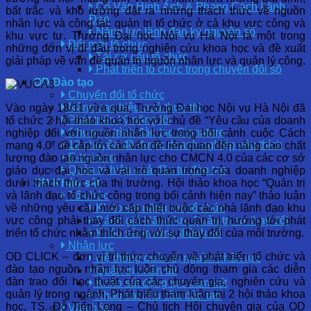
Cố Vấn Hình Ảnh & Phong Cách Lãnh
bất trắc và khó lường đặt ra những thách thức về nguồn
Đạo
nhân lực và công tác quản trị tổ chức ở cả khu vực công và
Năng lực lãnh đạo kỷ nguyên số
khu vực tư. Trường Đại học Nội vụ Hà Nội là một trong
Đổi mới tổ chức
những đơn vị đi đầu trong nghiên cứu khoa học và đề xuất
Tái cơ cấu tổ chức
giải pháp về vấn đề quản trị nguồn nhân lực và quản lý công.
Phát triển tổ chức trong chuyển đổi số
OD Đào tạo
Chuyển đổi tổ chức
Nâng cao hiệu quả thực thi
Vào ngày 18/11 vừa qua, Trường Đại học Nội vụ Hà Nội đã
Phát triển kỹ năng lõi
tổ chức 2 hội thảo khoa học với chủ đề “Yêu cầu của doanh
Chương trình đào tạo Signature
nghiệp đối với nguồn nhân lực trong bối cảnh cuộc Cách
12 chuyên đề được doanh nghiệp yêu thích
mạng 4.0” đề cập tới các vấn đề liên quan đến nâng cao chất
E-training
lượng đào tạo nguồn nhân lực cho CMCN 4.0 của các cơ sở
Quản trị hiệu quả đầu tư đào tạo
giáo dục đại học và vai trò quan trọng của doanh nghiệp
dưới thách thức của thị trường. Hội thảo khoa học “Quản trị
OD Khảo sát
và lãnh đạo tổ chức công trong bối cảnh hiện nay” thảo luận
Tổ chức
về những yêu cầu mới cấp thiết buộc các nhà lãnh đạo khu
Khảo sát năng lực tổ chức
vực công phải thay đổi cách thức quản trị, hướng tới phát
Đánh giá Năng lực Quản trị sự thay đổi
triển tổ chức nhằm thích ứng với sự thay đổi của môi trường.
Khảo sát trưởng thành số
Nhân lực
OD CLICK – đơn vị tri thức chuyên về phát triển tổ chức và
Hệ thống quản trị nguồn nhân lực
đào tạo nguồn nhân lực luôn chủ động tham gia các diễn
Quản trị nhân tài
đàn trao đổi học thuật của các chuyên gia, nghiên cứu và
Khảo sát động lực cam kết
quản lý trong ngành. Phát biểu tham luận tại 2 hội thảo khoa
Khảo sát nhu cầu đào tạo
học, TS. Đỗ Tiến Long – Chủ tịch Hội chuyên gia của OD
Văn hóa