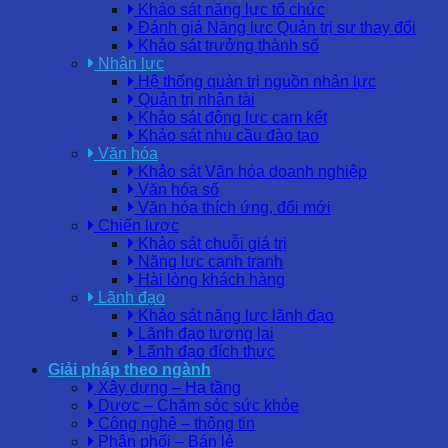
Khảo sát năng lực tổ chức
Đánh giá Năng lực Quản trị sự thay đổi
Khảo sát trưởng thành số
Nhân lực
Hệ thống quản trị nguồn nhân lực
Quản trị nhân tài
Khảo sát động lực cam kết
Khảo sát nhu cầu đào tạo
Văn hóa
Khảo sát Văn hóa doanh nghiệp
Văn hóa số
Văn hóa thích ứng, đổi mới
Chiến lược
Khảo sát chuỗi giá trị
Năng lực cạnh tranh
Hài lòng khách hàng
Lãnh đạo
Khảo sát năng lực lãnh đạo
Lãnh đạo tương lai
Lãnh đạo đích thực
Giải pháp theo ngành
Xây dựng – Hạ tầng
Dược – Chăm sóc sức khỏe
Công nghệ – thông tin
Phân phối – Bán lẻ