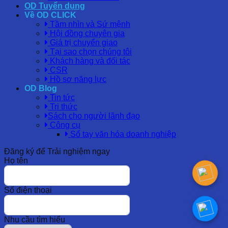
OD Tuyển dụng
Về OD CLICK
Tầm nhìn và Sứ mệnh
Hội đồng chuyên gia
Giá trị chuyển giao
Tại sao chọn chúng tôi
Khách hàng và đối tác
CSR
Hồ sơ năng lực
OD Blog
Tin tức
Tri thức
Sách cho người lãnh đạo
Công cụ
Sổ tay văn hóa doanh nghiệp
Đăng ký để Trải nghiệm ngay
Họ tên
Số điện thoại
Nhu cầu tìm hiểu