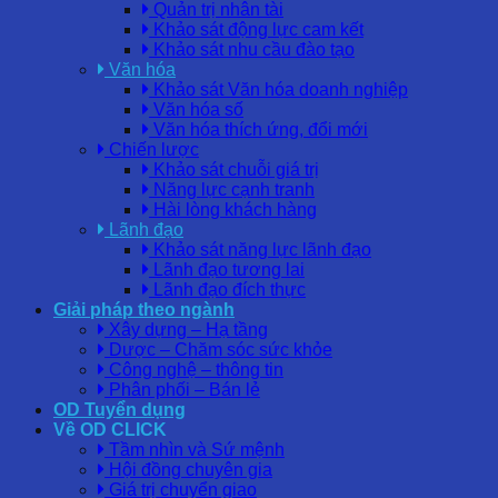
Quản trị nhân tài
Khảo sát động lực cam kết
Khảo sát nhu cầu đào tạo
Văn hóa
Khảo sát Văn hóa doanh nghiệp
Văn hóa số
Văn hóa thích ứng, đổi mới
Chiến lược
Khảo sát chuỗi giá trị
Năng lực cạnh tranh
Hài lòng khách hàng
Lãnh đạo
Khảo sát năng lực lãnh đạo
Lãnh đạo tương lai
Lãnh đạo đích thực
Giải pháp theo ngành
Xây dựng – Hạ tầng
Dược – Chăm sóc sức khỏe
Công nghệ – thông tin
Phân phối – Bán lẻ
OD Tuyển dụng
Về OD CLICK
Tầm nhìn và Sứ mệnh
Hội đồng chuyên gia
Giá trị chuyển giao