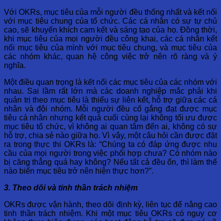
Với OKRs, mục tiêu của mỗi người đều thống nhất và kết nối
với mục tiêu chung của tổ chức. Các cá nhân có sự tự chủ
cao, sẽ khuyến khích cam kết và sáng tạo của họ. Đồng thời,
khi mục tiêu của mọi người đều công khai, các cá nhân kết
nối mục tiêu của mình với mục tiêu chung, và mục tiêu của
các nhóm khác, quan hệ công việc trở nên rõ ràng và ý
nghĩa.
Một điều quan trọng là kết nối các mục tiêu của các nhóm với
nhau. Sai lầm rất lớn mà các doanh nghiệp mắc phải khi
quản trị theo mục tiêu là thiếu sự liên kết, hỗ trợ giữa các cá
nhân và đội nhóm. Mỗi người đều cố gắng đạt được mục
tiêu cá nhân nhưng kết quả cuối cùng lại không tối ưu được
mục tiêu tổ chức, vì không ai quan tâm đến ai, không có sự
hỗ trợ, chia sẻ nào giữa họ. Vì vậy, một câu hỏi cần được đặt
ra trong thực thi OKRs là: “Chúng ta có đáp ứng được nhu
cầu của mọi người trong việc phối hợp chưa? Có nhóm nào
bị căng thẳng quá hay không? Nếu tất cả đều ổn, thì làm thế
nào biến mục tiêu trở nên hiện thực hơn?”.
3. Theo dõi và tinh thần trách nhiệm
OKRs được vận hành, theo dõi định kỳ, liên tục để nâng cao
tinh thần trách nhiệm. Khi một mục tiêu OKRs có nguy cơ