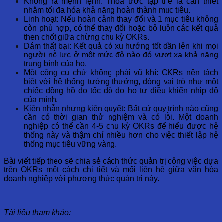
Không ra mệnh lệnh: Thỏa ước tập thể là cần thiết
nhằm tối đa hóa khả năng hoàn thành mục tiêu.
Linh hoạt: Nếu hoàn cảnh thay đổi và 1 mục tiêu không
còn phù hợp, có thể thay đổi hoặc bỏ luôn các kết quả
then chốt giữa chừng chu kỳ OKRs.
Dám thất bại: Kết quả có xu hướng tốt dần lên khi mọi
người nỗ lực ở một mức độ nào đó vượt xa khả năng
trung bình của họ.
Một công cụ chứ không phải vũ khí: OKRs nên tách
biệt với hệ thống tưởng thưởng, đóng vai trò như một
chiếc đồng hồ đo tốc độ do họ tự điều khiển nhịp độ
của mình.
Kiên nhẫn nhưng kiên quyết: Bất cứ quy trình nào cũng
cần có thời gian thử nghiệm và có lỗi. Một doanh
nghiệp có thể cần 4-5 chu kỳ OKRs để hiểu được hệ
thống này và thậm chí nhiều hơn cho việc thiết lập hệ
thống mục tiêu vững vàng.
Bài viết tiếp theo sẽ chia sẻ cách thức quản trị công việc dựa
trên OKRs một cách chi tiết và mối liên hệ giữa văn hóa
doanh nghiệp với phương thức quản trị này.
Tài liệu tham khảo: