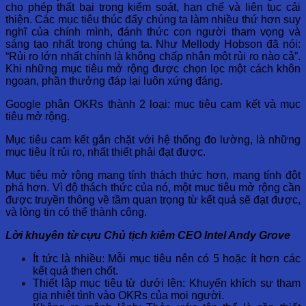
cho phép thất bại trong kiểm soát, hạn chế và liên tục cải
thiện. Các mục tiêu thúc đẩy chúng ta làm nhiều thứ hơn suy
nghĩ của chính mình, đánh thức con người tham vọng và
sáng tạo nhất trong chúng ta. Như Mellody Hobson đã nói:
“Rủi ro lớn nhất chính là không chấp nhận một rủi ro nào cả”.
Khi những mục tiêu mở rộng được chọn lọc một cách khôn
ngoan, phần thưởng đáp lại luôn xứng đáng.
Google phân OKRs thành 2 loại: mục tiêu cam kết và mục
tiêu mở rộng.
Mục tiêu cam kết gắn chặt với hệ thống đo lường, là những
mục tiêu ít rủi ro, nhất thiết phải đạt được.
Mục tiêu mở rộng mang tính thách thức hơn, mang tính đột
phá hơn. Vì độ thách thức của nó, một mục tiêu mở rộng cần
được truyền thông về tầm quan trọng từ kết quả sẽ đạt được,
và lòng tin có thể thành công.
Lời khuyên từ cựu Chủ tịch kiêm CEO Intel Andy Grove
Ít tức là nhiều: Mỗi mục tiêu nên có 5 hoặc ít hơn các
kết quả then chốt.
Thiết lập mục tiêu từ dưới lên: Khuyến khích sự tham
gia nhiệt tình vào OKRs của mọi người.