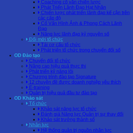
Coaching cố vấn chiến lược
Phát Triển Lãnh Đạo Hạt Nhân
Chiến lược phát triển lãnh đạo kế cận trên
các cấp độ
Cố Vấn Hình Ảnh & Phong Cách Lãnh
Đạo
Năng lực lãnh đạo kỷ nguyên số
Đổi mới tổ chức
Tái cơ cấu tổ chức
Phát triển tổ chức trong chuyển đổi số
OD Đào tạo
Chuyển đổi tổ chức
Nâng cao hiệu quả thực thi
Phát triển kỹ năng lõi
Chương trình đào tạo Signature
12 chuyên đề được doanh nghiệp yêu thích
E-training
Quản trị hiệu quả đầu tư đào tạo
OD Khảo sát
Tổ chức
Khảo sát năng lực tổ chức
Đánh giá Năng lực Quản trị sự thay đổi
Khảo sát trưởng thành số
Nhân lực
Hệ thống quản trị nguồn nhân lực