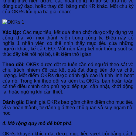
không thực hiện được, các hoạt động hỗ trợ sẽ đưa nó về
đúng quỹ đạo, hoặc thay đổi bằng một KR khác. Một chu kỳ
của OKRs trải qua ba giai đoạn:
Xác lập:
Các mục tiêu, kết quả then chốt được xây dựng và
công khai với mọi thành viên trong công ty. Điều này có
nghĩa 1 nhân viên có thể nhìn thấy mục tiêu của những
người khác, kể cả CEO. Một nền tảng kết nối thông suốt sẽ
thúc đẩy kết nối nội bộ, tiết kiệm thời gian.
Theo dõi:
OKRs được đặt ra luôn cần có người theo sát và
chịu trách nhiệm để các kết quả đạt đúng tiến độ và chất
lượng. Một điểm OKRs được đánh giá cao là tính linh hoạt
của nó. Trong khi theo dõi và kiểm tra OKRs, bạn hoàn toàn
có thể điều chỉnh cho phù hợp: tiếp tục, cập nhật, khởi động
lại hoặc ngừng khi cần thiết.
Đánh giá:
Đánh giá OKRs bao gồm chấm điểm cho mục tiêu
vừa hoàn thành, tự đánh giá theo chủ quan và suy ngẫm bài
học.
4. Mở rộng quy mô để bứt phá
OKRs khuyến khích đạt được mục tiêu vượt trội bằng cách