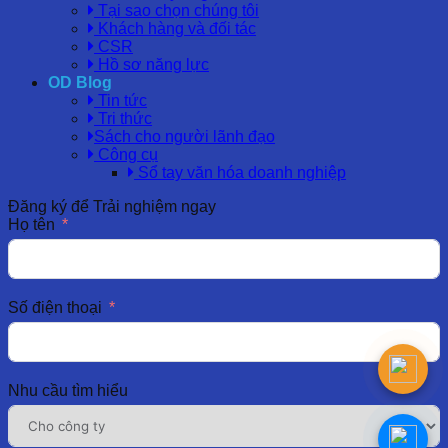
Tại sao chọn chúng tôi
Khách hàng và đối tác
CSR
Hồ sơ năng lực
OD Blog
Tin tức
Tri thức
Sách cho người lãnh đạo
Công cụ
Sổ tay văn hóa doanh nghiệp
Đăng ký để Trải nghiệm ngay
Họ tên
Số điện thoại
Nhu cầu tìm hiểu