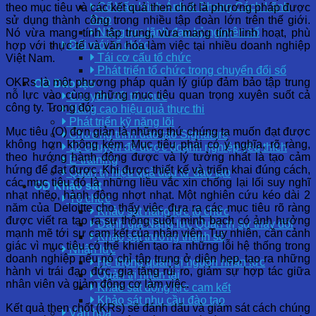
Cố Vấn Hình Ảnh & Phong Cách Lãnh
theo mục tiêu và các kết quả then chốt là phương pháp được
Đạo
sử dụng thành công trong nhiều tập đoàn lớn trên thế giới.
Năng lực lãnh đạo kỷ nguyên số
Nó vừa mang tính tập trung, vừa mang tính linh hoạt, phù
Đổi mới tổ chức
hợp với thực tế và văn hóa làm việc tại nhiều doanh nghiệp
Tái cơ cấu tổ chức
Việt Nam.
Phát triển tổ chức trong chuyển đổi số
OKRs là một phương pháp quản lý giúp đảm bảo tập trung
OD Đào tạo
nỗ lực vào cùng những mục tiêu quan trọng xuyên suốt cả
Chuyển đổi tổ chức
công ty. Trong đó:
Nâng cao hiệu quả thực thi
Phát triển kỹ năng lõi
Mục tiêu (O) đơn giản là những thứ chúng ta muốn đạt được
Chương trình đào tạo Signature
không hơn không kém. Mục tiêu phải có ý nghĩa, rõ ràng,
12 chuyên đề được doanh nghiệp yêu thích
theo hướng hành động được và lý tưởng nhất là tạo cảm
E-training
hứng để đạt được. Khi được thiết kế và triển khai đúng cách,
Quản trị hiệu quả đầu tư đào tạo
các mục tiêu đó là những liều vắc xin chống lại lối suy nghĩ
OD Khảo sát
nhạt nhẽo, hành động nhợt nhạt. Một nghiên cứu kéo dài 2
Tổ chức
năm của Deloitte cho thấy việc đưa ra các mục tiêu rõ ràng
Khảo sát năng lực tổ chức
được viết ra tạo ra sự thông suốt, minh bạch có ảnh hưởng
Đánh giá Năng lực Quản trị sự thay đổi
mạnh mẽ tới sự cam kết của nhân viên. Tuy nhiên, cần cảnh
Khảo sát trưởng thành số
giác vì mục tiêu có thể khiến tạo ra những lỗi hệ thống trong
Nhân lực
doanh nghiệp nếu nó chỉ tập trung ở diện hẹp, tạo ra những
Hệ thống quản trị nguồn nhân lực
hành vi trái đạo đức, gia tăng rủi ro, giảm sự hợp tác giữa
Quản trị nhân tài
nhân viên và giảm động cơ làm việc.
Khảo sát động lực cam kết
Khảo sát nhu cầu đào tạo
Kết quả then chốt (KRs) sẽ đánh dấu và giám sát cách chúng
Văn hóa