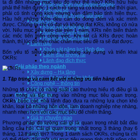
ta đi đến những mục tiêu đó như thế nào? KRs hữu hiệu
Khảo sát Văn hóa doanh nghiệp
phải thể hiện được 1 cách rõ ràng và có khống chế thời gian,
Văn hóa số
phải có tính công kích nhưng vẫn đảm bảo tính hiện thực.
Văn hóa thích ứng, đổi mới
Hầu hết những KRs đều cân đo đong đếm và xác minh
Chiến lược
được. Chúng ta chỉ có đạt và không đạt KRs, không có nửa
Khảo sát chuỗi giá trị
vời. Nếu mục tiêu kéo dài trên 1 năm, KRs nên biến thành
Năng lực cạnh tranh
các mốc tiến triển công việc. Khi tất cả KRs được hoàn
Hài lòng khách hàng
thành, thì lúc đó mới chắc chắn mục tiêu đề ra sẽ đạt được.
Lãnh đạo
Khảo sát năng lực lãnh đạo
Bốn yếu tố siêu quyền lực trong xây dựng và triển khai
Lãnh đạo tương lai
OKRs:
Lãnh đạo đích thực
Giải pháp theo ngành
Xây dựng – Hạ tầng
Dược – Chăm sóc sức khỏe
1. Tập trung và cam kết với những ưu tiên hàng đầu
Công nghệ – thông tin
Phân phối – Bán lẻ
Những tổ chức có năng suất cao thường hiểu rõ điều gì là
OD Tuyển dụng
quan trọng và tập trung vào những mục tiêu quan trọng.
OKRs buộc các nhà lãnh đạo đưa ra những lựa chọn khó
Về OD CLICK
khăn, loại bỏ những hỗn độn, làm doanh nghiệp nhẹ nhàng,
Tầm nhìn và Sứ mệnh
nhanh nhẹn hơn với các mục tiêu để chiến thắng.
Hội đồng chuyên gia
Giá trị chuyển giao
Phương pháp đo lường cái gì là quan trọng nhất bắt đầu
Tại sao chọn chúng tôi
bằng câu hỏi: Cái gì quan trọng nhất trong 3 tháng (hay 6
Khách hàng và đối tác
tháng, 12 tháng) tới? Trong 1 danh sách OKRs, chúng ta chỉ
CSR
có thể đánh dấu một vài mục tiêu mang tính chất sống còn,