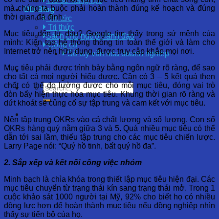
Hồ sơ năng lực
mà chúng ta buộc phải hoàn thành đúng kế hoạch và đúng
OD Blog
thời gian đã định.
Tin tức
Tri thức
Mục tiêu đến từ đâu? Google tìm thấy trong sứ mệnh của
Sách cho người lãnh đạo
mình: Kiến tạo hệ thống thông tin toàn thế giới và làm cho
Công cụ
Internet trở nên hữu dụng, được truy cập khắp mọi nơi.
Sổ tay văn hóa doanh nghiệp
Mục tiêu phải được trình bày bằng ngôn ngữ rõ ràng, để sao
cho tất cả mọi người hiểu được. Cần có 3 – 5 kết quả then
chốt có thể đo lường được cho mỗi mục tiêu, đóng vai trò
đòn bẩy hiện thực hóa mục tiêu. Khung thời gian rõ ràng và
dứt khoát sẽ củng cố sự tập trung và cam kết với mục tiêu.
Nên tập trung OKRs vào cả chất lượng và số lượng. Con số
OKRs hàng quý nằm giữa 3 và 5. Quá nhiều mục tiêu có thể
dẫn tới sai lầm, thiếu tập trung cho các mục tiêu chiến lược.
Larry Page nói: “Quý hồ tinh, bất quý hồ đa”.
2. Sắp xếp và kết nối công việc nhóm
Minh bạch là chìa khóa trong thiết lập mục tiêu hiện đại. Các
mục tiêu chuyển từ trạng thái kín sang trạng thái mở. Trong 1
cuộc khảo sát 1000 người tại Mỹ, 92% cho biết họ có nhiều
động lực hơn để hoàn thành mục tiêu nếu đồng nghiệp nhìn
thấy sự tiến bộ của họ.