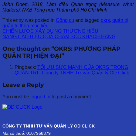
John Doerr, 2018, Làm điều Quan trọng (Measure What
Matters), NXB Tổng hợp Thành phố Hồ Chí Minh
This entry was posted in
Công cụ
and tagged
okrs
,
quản trị
,
quản trị theo mục tiêu
.
CHIẾN LƯỢC XÂY DỰNG THƯƠNG HIỆU
NÂNG CAO HIỆU QUẢ CHĂM SÓC KHÁCH HÀNG
One thought on “
OKRS: PHƯƠNG PHÁP
QUẢN TRỊ HIỆN ĐẠI
”
Pingback:
TỐI ƯU SỨC MẠNH CỦA OKRS TRONG
QUẢN TRỊ - Công ty TNHH Tư vấn Quản lý OD Click
Leave a Reply
You must be
logged in
to post a comment.
CÔNG TY TNHH TƯ VẤN QUẢN LÝ OD CLICK
Mã số thuế: 0107968379