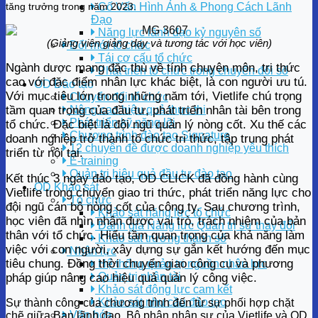
tăng trưởng trong năm 2023.
Cố Vấn Hình Ảnh & Phong Cách Lãnh
Đạo
Năng lực lãnh đạo kỷ nguyên số
(Giảng viên giảng dạy và tương tác với học viên)
Đổi mới tổ chức
Tái cơ cấu tổ chức
Ngành dược mang đặc thù về tính chuyên môn, tri thức
Phát triển tổ chức trong chuyển đổi số
cao với đặc điểm nhân lực khác biệt, là con người ưu tú.
OD Đào tạo
Với mục tiêu lớn trong những năm tới, Vietlife chú trọng
Chuyển đổi tổ chức
tầm quan trọng của đầu tư, phát triển nhân tài bên trong
Nâng cao hiệu quả thực thi
Phát triển kỹ năng lõi
tổ chức. Đặc biệt là đội ngũ quản lý nòng cốt. Xu thế các
Chương trình đào tạo Signature
doanh nghiệp trở thành tổ chức tri thức, tập trung phát
12 chuyên đề được doanh nghiệp yêu thích
triển từ nội tại.
E-training
Quản trị hiệu quả đầu tư đào tạo
Kết thúc 3 ngày đào tạo, OD CLICK đã đồng hành cùng
OD Khảo sát
Vietlife trong chuyển giao tri thức, phát triển năng lực cho
Tổ chức
đội ngũ cán bộ nòng cốt của công ty. Sau chương trình,
Khảo sát năng lực tổ chức
học viên đã nhìn nhận được vai trò, trách nhiệm của bản
Đánh giá Năng lực Quản trị sự thay đổi
thân với tổ chức. Hiểu tầm quan trọng của khả năng làm
Khảo sát trưởng thành số
việc với con người, xây dựng sự gắn kết hướng đến mục
Nhân lực
tiêu chung. Đồng thời chuyển giao công cụ và phương
Hệ thống quản trị nguồn nhân lực
Quản trị nhân tài
pháp giúp nâng cao hiệu quả quản lý công việc.
Khảo sát động lực cam kết
Khảo sát nhu cầu đào tạo
Sự thành công của chương trình đến từ sự phối hợp chặt
Văn hóa
chẽ giữa Ban lãnh đạo, Bộ phận nhân sự của Vietlife và OD