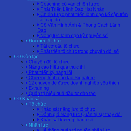
Coaching cố vấn chiến lược
Phát Triển Lãnh Đạo Hạt Nhân
Chiến lược phát triển lãnh đạo kế cận trên
các cấp độ
Cố Vấn Hình Ảnh & Phong Cách Lãnh
Đạo
Năng lực lãnh đạo kỷ nguyên số
Đổi mới tổ chức
Tái cơ cấu tổ chức
Phát triển tổ chức trong chuyển đổi số
OD Đào tạo
Chuyển đổi tổ chức
Nâng cao hiệu quả thực thi
Phát triển kỹ năng lõi
Chương trình đào tạo Signature
12 chuyên đề được doanh nghiệp yêu thích
E-training
Quản trị hiệu quả đầu tư đào tạo
OD Khảo sát
Tổ chức
Khảo sát năng lực tổ chức
Đánh giá Năng lực Quản trị sự thay đổi
Khảo sát trưởng thành số
Nhân lực
Hệ thống quản trị nguồn nhân lực