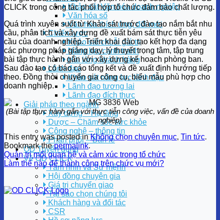
Khảo sát Văn hóa doanh nghiệp
CLICK trong công tác phối hợp tổ chức đảm bảo chất lượng.
Văn hóa số
Quá trình xuyên suốt từ Khảo sát trước đào tạo nắm bắt nhu
Văn hóa thích ứng, đổi mới
cầu, phân tích và xây dựng đề xuất bám sát thực tiễn yêu
Chiến lược
cầu của doanh nghiệp. Triển khai đào tạo kết hợp đa dạng
Khảo sát chuỗi giá trị
các phương pháp giảng dạy, lý thuyết trọng tâm, tập trung
Năng lực cạnh tranh
bài tập thực hành gắn với xây dựng kế hoạch phòng ban.
Hài lòng khách hàng
Sau đào tạo có báo cáo tổng kết và đề xuất định hướng tiếp
Lãnh đạo
theo. Đồng thời chuyển gia công cụ, biểu mẫu phù hợp cho
Khảo sát năng lực lãnh đạo
doanh nghiệp.
Lãnh đạo tương lai
Lãnh đạo đích thực
Giải pháp theo ngành
(Bài tập thực hành gắn với thực tiễn công việc, vấn đề của doanh
Xây dựng – Hạ tầng
nghiệp)
Dược – Chăm sóc sức khỏe
Công nghệ – thông tin
This entry was posted in
Không chọn chuyên mục
,
Tin tức
.
Phân phối – Bán lẻ
Bookmark the
permalink
.
OD Tuyển dụng
Quản trị mối quan hệ và cảm xúc trong tổ chức
Về OD CLICK
Làm thế nào để thành công trên chức vụ mới?
Tầm nhìn và Sứ mệnh
Hội đồng chuyên gia
Giá trị chuyển giao
Tại sao chọn chúng tôi
Khách hàng và đối tác
CSR