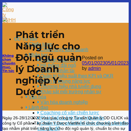
Phát triển
OD Tư vấn
Năng lực cho
Chiến lược
Chiến lược kinh doanh
Đội ngũ quản
Nhân lực
Không
Posted on
chọn
Quản trị nhân lực
05/01/2023
05/01/2023
chuyên
Hệ thống đãi ngộ
lý Doanh
mục
,
by
admin
Quản trị nhân tài
Tin tức
Quản trị hiệu suất theo KPI và OKR
nghiệp Y-
Quản trị khung năng lực
Thương hiệu nhà tuyển dụng
Dược
Khảo sát môi trường nhân sự
Văn hóa
Văn hóa doanh nghiệp
Lãnh đạo
Coaching cố vấn chiến lược
Ngày 26-28/12/2022 vừa qua, công ty Tư vấn Quản lý OD CLICK và
Phát Triển Lãnh Đạo Hạt Nhân
công ty Cổ phần Tập đoàn Y Dược Vietlife tổ chức chương trình đào
Chiến lược phát triển lãnh đạo kế cận trên
tạo nhằm phát triển năng lực cho đội ngũ quản lý, chuẩn bị cho sự
các cấp độ