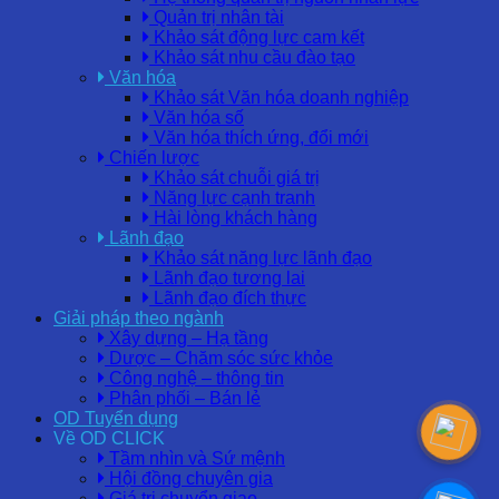
Quản trị nhân tài
Khảo sát động lực cam kết
Khảo sát nhu cầu đào tạo
Văn hóa
Khảo sát Văn hóa doanh nghiệp
Văn hóa số
Văn hóa thích ứng, đổi mới
Chiến lược
Khảo sát chuỗi giá trị
Năng lực cạnh tranh
Hài lòng khách hàng
Lãnh đạo
Khảo sát năng lực lãnh đạo
Lãnh đạo tương lai
Lãnh đạo đích thực
Giải pháp theo ngành
Xây dựng – Hạ tầng
Dược – Chăm sóc sức khỏe
Công nghệ – thông tin
Phân phối – Bán lẻ
OD Tuyển dụng
Về OD CLICK
Tầm nhìn và Sứ mệnh
Hội đồng chuyên gia
Giá trị chuyển giao