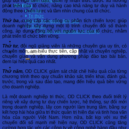
Hồ sơ năng lực
giúp đội ngũ lãnh đạo, quản lý nhận thức được xu hướng
phát triển của tổ chức, nâng cao khả năng tư duy và hành
OD Blog
động theo chiến lược và tầm nhìn chung của tổ chức.
Tin tức
Tri thức
Thứ ba
, cung cấp các công cụ phân tích chiến lược giúp
Sách cho người lãnh đạo
doanh nghiệp xây dựng một lộ trình chuyển đổi số thành
Công cụ
công, áp dụng đồng bộ với nguồn lực của tổ chức, nhằm
Sổ tay văn hóa doanh nghiệp
phát triển tổ chức bền vững.
Thứ tư,
đội ngũ giảng viên là những chuyên gia uy tín, có
chuyên môn, am hiểu thực tiễn, cập nhật và chuyên nghiệp,
chuyển giao và vận dụng phương pháp đào tạo bài bản,
đem lại hiệu quả cao nhất.
Thứ năm,
OD CLICK giám sát chặt chẽ hiệu quả của từng
chương trình theo quy chuẩn khảo sát, triển khai, đánh giá,
trước, trong và sau đào tạo, mang đến hiệu quả bền vững
cho doanh nghiệp.
Là một doanh nghiệp tri thức, OD CLICK theo đuổi triết lý
riêng về xây dựng tư duy chiến lược, hệ thống, sự đổi mới
trong doanh nghiệp, lấy con người làm trung tâm, bằng sự
kết hợp hài hòa giữa tri thức quản trị hiện đại và tinh hoa văn
hóa của người Việt Nam. Hơn nữa, bắt kịp với xu thế
chuyển đổi số mạnh mẽ hiện nay, OD CLICK cũng tăng
cường hợp tác với các công ty về công nghệ hàng đầu như