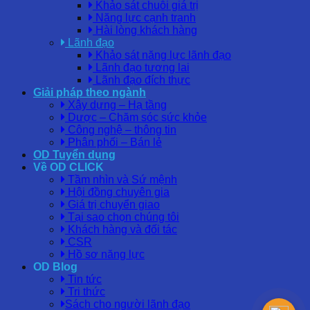
Khảo sát chuỗi giá trị
Năng lực cạnh tranh
Hài lòng khách hàng
Lãnh đạo
Khảo sát năng lực lãnh đạo
Lãnh đạo tương lai
Lãnh đạo đích thực
Giải pháp theo ngành
Xây dựng – Hạ tầng
Dược – Chăm sóc sức khỏe
Công nghệ – thông tin
Phân phối – Bán lẻ
OD Tuyển dụng
Về OD CLICK
Tầm nhìn và Sứ mệnh
Hội đồng chuyên gia
Giá trị chuyển giao
Tại sao chọn chúng tôi
Khách hàng và đối tác
CSR
Hồ sơ năng lực
OD Blog
Tin tức
Tri thức
Sách cho người lãnh đạo