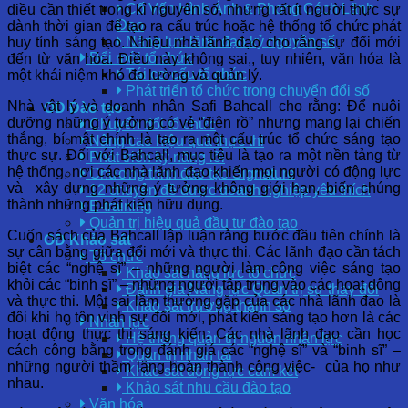
Cố Vấn Hình Ảnh & Phong Cách Lãnh
điều cần thiết trong kỉ nguyên số, nhưng rất ít người thực sự
Đạo
dành thời gian để tạo ra cấu trúc hoặc hệ thống tổ chức phát
Năng lực lãnh đạo kỷ nguyên số
huy tính sáng tạo. Nhiều nhà lãnh đạo cho rằng sự đổi mới
Đổi mới tổ chức
đến từ văn hóa. Điều này không sai,, tuy nhiên, văn hóa là
Tái cơ cấu tổ chức
một khái niệm khó đo lường và quản lý.
Phát triển tổ chức trong chuyển đổi số
Nhà vật lý và doanh nhân Safi Bahcall cho rằng: Để nuôi
OD Đào tạo
dưỡng những ý tưởng có vẻ “điên rồ” nhưng mang lại chiến
Chuyển đổi tổ chức
thắng, bí mật chính là tạo ra một cấu trúc tổ chức sáng tạo
Nâng cao hiệu quả thực thi
thực sự. Đối với Bahcall, mục tiêu là tạo ra một nền tảng từ
Phát triển kỹ năng lõi
hệ thống, nơi các nhà lãnh đạo khiến mọi người có động lực
Chương trình đào tạo Signature
và xây dựng những ý tưởng không giới hạn, biến chúng
12 chuyên đề được doanh nghiệp yêu thích
thành những phát kiến ​​hữu dụng.
E-training
Quản trị hiệu quả đầu tư đào tạo
Cuốn sách của Bahcall lập luận rằng bước đầu tiên chính là
OD Khảo sát
sự cân bằng giữa đổi mới và thực thi. Các lãnh đạo cần tách
Tổ chức
biệt các “nghệ sĩ” – những người làm công việc sáng tạo
Khảo sát năng lực tổ chức
khỏi các “binh sĩ” – những người tập trung vào các hoạt động
Đánh giá Năng lực Quản trị sự thay đổi
và thực thi. Một sai lầm thường gặp của các nhà lãnh đạo là
Khảo sát trưởng thành số
đôi khi họ tôn vinh sự đổi mới, phát kiến sáng tạo hơn là các
Nhân lực
hoạt động thực thi sáng kiến. Các nhà lãnh đạo cần học
Hệ thống quản trị nguồn nhân lực
cách công bằng trong đánh giá các “nghệ sĩ” và “binh sĩ” –
Quản trị nhân tài
những người thầm lặng hoàn thành công việc- của họ như
Khảo sát động lực cam kết
nhau.
Khảo sát nhu cầu đào tạo
Văn hóa