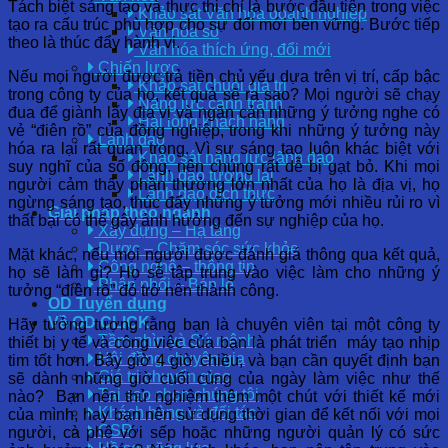
Tách biệt sáng tạo và thực thi chỉ là bước đầu tiên trong việc
Khảo sát Văn hóa doanh nghiệp
tạo ra cấu trúc phù hợp cho sự đổi mới bền vững. Bước tiếp
Văn hóa số
theo là thúc đẩy hành vi.
Văn hóa thích ứng, đổi mới
Chiến lược
Nếu mọi người được trả tiền chủ yếu dựa trên vị trí, cấp bậc
Khảo sát chuỗi giá trị
trong công ty của họ, kết quả sẽ ra sao? Mọi người sẽ chạy
Năng lực cạnh tranh
đua để giành lấy địa vị và ngăn cản những ý tưởng nghe có
Hài lòng khách hàng
vẻ “điên rồ” của đồng nghiệp, trong khi những ý tưởng này
Lãnh đạo
hóa ra lại rất quan trọng. Vì sự sáng tạo luôn khác biệt với
Khảo sát năng lực lãnh đạo
suy nghĩ của số đông, nên chúng rất dễ bị gạt bỏ. Khi mọi
Lãnh đạo tương lai
người cảm thấy phần thưởng lớn nhất của họ là địa vị, họ
Lãnh đạo đích thực
ngừng sáng tạo, thúc đẩy những ý tưởng mới nhiều rủi ro vì
Giải pháp theo ngành
thất bại có thể gây ảnh hưởng đến sự nghiệp của họ.
Xây dựng – Hạ tầng
Dược – Chăm sóc sức khỏe
Mặt khác, nếu mọi người được đánh giá thông qua kết quả,
Công nghệ – thông tin
họ sẽ làm gì? Họ sẽ tập trung vào việc làm cho những ý
Phân phối – Bán lẻ
tưởng “điên rồ” đó trở nên thành công.
OD Tuyển dụng
Về OD CLICK
Hãy tưởng tượng rằng bạn là chuyên viên tại một công ty
Tầm nhìn và Sứ mệnh
thiết bị y tế và công việc của bạn là phát triển máy tạo nhịp
Hội đồng chuyên gia
tim tốt hơn. Bây giờ 4 giờ chiều, và bạn cần quyết định bạn
Giá trị chuyển giao
sẽ dành những giờ cuối cùng của ngày làm việc như thế
Tại sao chọn chúng tôi
nào? Bạn nên thử nghiệm thêm một chút với thiết kế mới
Khách hàng và đối tác
của mình, hay bạn nên sử dụng thời gian để kết nối với mọi
CSR
người, cà phê với sếp hoặc những người quản lý có sức