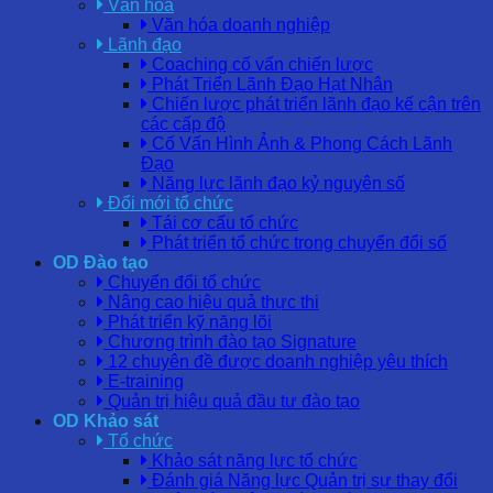
Văn hóa
Văn hóa doanh nghiệp
Lãnh đạo
Coaching cố vấn chiến lược
Phát Triển Lãnh Đạo Hạt Nhân
Chiến lược phát triển lãnh đạo kế cận trên
các cấp độ
Cố Vấn Hình Ảnh & Phong Cách Lãnh
Đạo
Năng lực lãnh đạo kỷ nguyên số
Đổi mới tổ chức
Tái cơ cấu tổ chức
Phát triển tổ chức trong chuyển đổi số
OD Đào tạo
Chuyển đổi tổ chức
Nâng cao hiệu quả thực thi
Phát triển kỹ năng lõi
Chương trình đào tạo Signature
12 chuyên đề được doanh nghiệp yêu thích
E-training
Quản trị hiệu quả đầu tư đào tạo
OD Khảo sát
Tổ chức
Khảo sát năng lực tổ chức
Đánh giá Năng lực Quản trị sự thay đổi