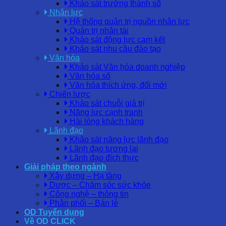
Khảo sát trưởng thành số
Nhân lực
Hệ thống quản trị nguồn nhân lực
Quản trị nhân tài
Khảo sát động lực cam kết
Khảo sát nhu cầu đào tạo
Văn hóa
Khảo sát Văn hóa doanh nghiệp
Văn hóa số
Văn hóa thích ứng, đổi mới
Chiến lược
Khảo sát chuỗi giá trị
Năng lực cạnh tranh
Hài lòng khách hàng
Lãnh đạo
Khảo sát năng lực lãnh đạo
Lãnh đạo tương lai
Lãnh đạo đích thực
Giải pháp theo ngành
Xây dựng – Hạ tầng
Dược – Chăm sóc sức khỏe
Công nghệ – thông tin
Phân phối – Bán lẻ
OD Tuyển dụng
Về OD CLICK