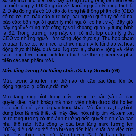
sự đổi mới như thế nào, hãy tưởng tượng rằng bạn làm việc
tại một công ty 1.000 người với khoảng quản lý trung bình là
2. Điều đó nghĩa có 10 cấp độ trong hệ thống phân cấp (CEO
có người hai báo cáo trực tiếp; hai người quản lý đó có hai
báo cáo; bốn người quản lý mỗi người có hai, v.v.). Bây giờ
hãy nghĩ về cùng một công ty với khoảng quản lý trung bình
là 32. Trong trường hợp này, chỉ có một lớp quản lý giữa
CEO và những người làm công việc thực sự. Thu hẹp phạm
vi quản lý sẽ tốt hơn nếu tổ chức muốn tỷ lệ lỗi thấp và hoạt
động thực thi hiệu quả cao. Ngược lại, phạm vi rộng và kiểm
soát lỏng hơn mang tính kích thích sự thử nghiệm và phát
triển các sản phẩm mới.
Mức
tăng lương khi thăng chức
(
Salary Growth (
G)
)
Mức lương tăng lên như thế nào khi cấp bậc tăng lên tác
động ngược lại đến sự đổi mới.
Mức tăng trung bình trong mức lương cơ bản (và các đặc
quyền điều hành khác) mà nhân viên nhận được khi họ lên
cấp bậc là một yếu tố quan trọng khác. Một lần nữa, hãy hình
dung bạn là nhà thiết kế máy điều hòa nhịp tim và xem xét
mức tăng lương có thể ảnh hưởng đến quyết định của bạn
như thế nào. Nếu công ty của bạn tăng mức lương lên
100%, điều đó có thể ảnh hưởng đến hiệu suất làm việc của
bạn. Tuy nhiên, nếu mức tăng lương 2% ít ỏi, bạn cũng có