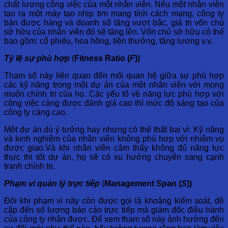
chất lượng công việc của một nhân viên. Nếu một nhân viên
tạo ra một máy tạo nhịp tim mang tính cách mạng, công ty
bán được hàng và doanh số tăng vượt bậc, giá trị vốn chủ
sở hữu của nhân viên đó sẽ tăng lên. Vốn chủ sở hữu có thể
bao gồm: cổ phiếu, hoa hồng, tiền thưởng, tăng lương v.v.
Tỷ lệ
sự phù hợp
(
Fitness Ratio (
F
))
Tham số này liên quan đến mối quan hệ giữa sự phù hợp
các kỹ năng trong một dự án của một nhân viên với mong
muốn chính trị của họ. Các yếu tố về năng lực phù hợp với
công việc càng được đánh giá cao thì mức độ sáng tạo của
công ty càng cao.
Một dự án dù ý tưởng hay nhưng có thể thất bại vì: Kỹ năng
và kinh nghiệm của nhân viên không phù hợp với nhiệm vụ
được giao.Và khi nhân viên cảm thấy không đủ năng lực
thực thi tốt dự án, họ sẽ có xu hướng chuyển sang cạnh
tranh chính trị.
Phạm vi quản lý trực tiếp
(
Management Span (
S
))
Đôi khi phạm vi này còn được gọi là khoảng kiểm soát, đề
cập đến số lượng báo cáo trực tiếp mà giám đốc điều hành
của công ty nhận được. Để xem tham số này ảnh hưởng đến