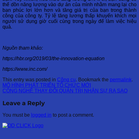
thể dồn năng lượng vào dự án của mình nhằm mang lại cho
bạn phúc lợi lớn hơn và tăng giá trị của bạn trong thành
công của công ty. Tỷ lệ tăng lương thấp khuyến khích mọi
người sử dụng giờ cuối cùng trong ngày để làm việc hiệu
quả.
Nguồn tham khảo:
https://hbr.org/2019/03/the-innovation-equation
https://www.inc.com/
This entry was posted in
Công cụ
. Bookmark the
permalink
.
MÔ HÌNH PHÁT TRIỂN TỔ CHỨC MỚI
CÔNG NGHỆ THAY ĐỔI QUẢN TRỊ NHÂN SỰ RA SAO
Leave a Reply
You must be
logged in
to post a comment.