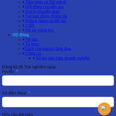
Tầm nhìn và Sứ mệnh
Hội đồng chuyên gia
Giá trị chuyển giao
Tại sao chọn chúng tôi
Khách hàng và đối tác
CSR
Hồ sơ năng lực
OD Blog
Tin tức
Tri thức
Sách cho người lãnh đạo
Công cụ
Sổ tay văn hóa doanh nghiệp
Đăng ký để Trải nghiệm ngay
Họ tên
Số điện thoại
Nhu cầu tìm hiểu