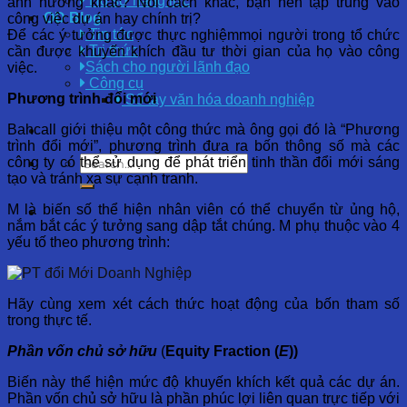
Hồ sơ năng lực
ảnh hưởng khác? Nói cách khác, bạn nên tập trung vào
OD Blog
công việc dự án hay chính trị?
Tin tức
Để các ý tưởng được thực nghiệmmọi người trong tổ chức
Tri thức
cần được khuyến khích đầu tư thời gian của họ vào công
Sách cho người lãnh đạo
việc.
Công cụ
Phương trình đổi mới
Sổ tay văn hóa doanh nghiệp
Bahcall giới thiệu một công thức mà ông gọi đó là “Phương
trình đổi mới”, phương trình đưa ra bốn thông số mà các
công ty có thể sử dụng để phát triển tinh thần đổi mới sáng
tạo và tránh xa sự cạnh tranh.
M là biến số thể hiện nhân viên có thể chuyển từ ủng hộ,
nắm bắt các ý tưởng sang dập tắt chúng. M phụ thuộc vào 4
yếu tố theo phương trình:
Hãy cùng xem xét cách thức hoạt động của bốn tham số
trong thực tế.
Phần vốn chủ sở hữu
(
Equity Fraction (
E
))
Biến này thể hiện mức độ khuyến khích kết quả các dự án.
Phần vốn chủ sở hữu là phần phúc lợi liên quan trực tiếp với